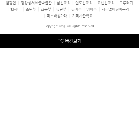
참평안
평강성서유물박물관
남선교회
실로선교회
요셉선교회
그루터기
헵시바
소년부
초등부
유년부
유치부
영아부
사무엘어린이구역
미스바성가대
기독사관학교
Copyright 2015
All Rights Reserved.
PC 버전보기