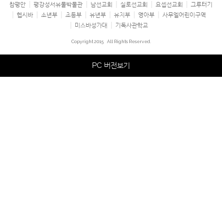
참평안
평강성서유물박물관
남선교회
실로선교회
요셉선교회
그루터기
헵시바
소년부
초등부
유년부
유치부
영아부
사무엘어린이구역
미스바성가대
기독사관학교
Copyright 2015
All Rights Reserved.
PC 버전보기