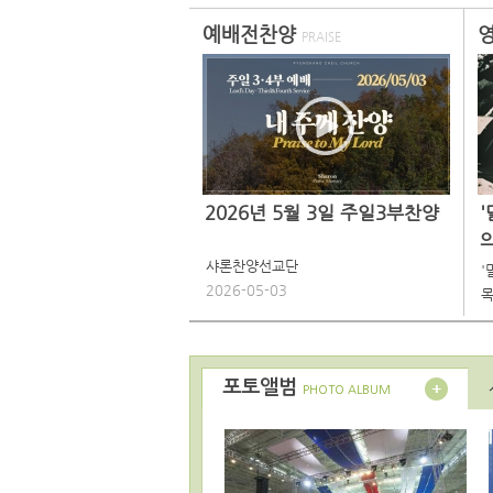
예배전찬양
PRAISE
2026년 5월 3일 주일3부찬양
샤론찬양선교단
'
2026-05-03
목
포토앨범
PHOTO ALBUM