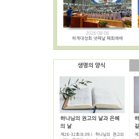
2026-08-06
하계대성회 넷째날 폐회예배
생명의 양식
하나님의 권고의 날과 은혜
하
의 날
제26-32호(8.09.) 하나님의 권고의
제