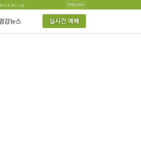
ENGLISH
3, 62:1-2)