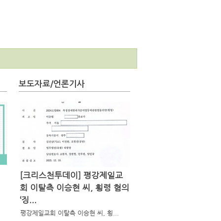
보도자료/언론기사
[크리스천투데이] 평강제일교
회 이탈측 이승현 씨, 횡령 혐의
‘징...
평강제일교회 이탈측 이승현 씨, 횡...