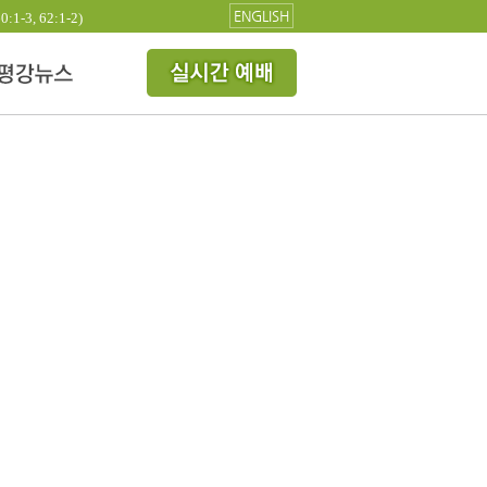
ENGLISH
3, 62:1-2)