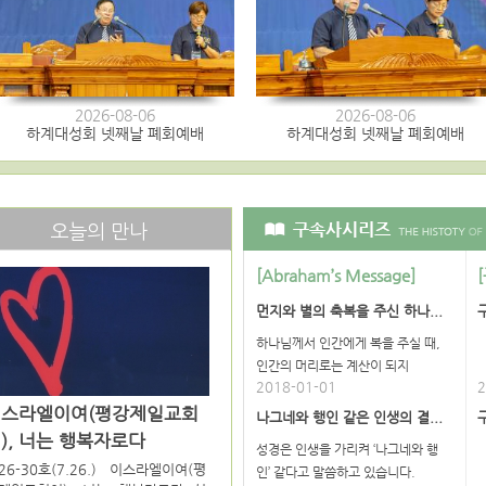
2026-08-06
2026-08-06
하계대성회 넷째날 폐회예배
하계대성회 넷째날 폐회예배
오늘의 만나
[Abraham’s Message]
먼지와 별의 축복을 주신 하나...
하나님께서 인간에게 복을 주실 때,
인간의 머리로는 계산이 되지
2018-01-01
2
이스라엘이여(평강제일교회
나그네와 행인 같은 인생의 결...
), 너는 행복자로다
성경은 인생을 가리켜 ‘나그네와 행
26-30호(7.26.) 이스라엘이여(평
인’ 같다고 말씀하고 있습니다.