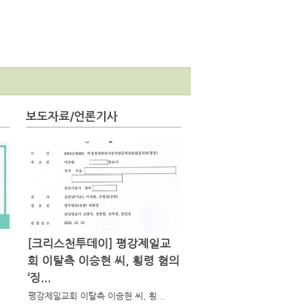
보도자료/언론기사
[크리스천투데이] 평강제일교
회 이탈측 이승현 씨, 횡령 혐의
‘징...
평강제일교회 이탈측 이승현 씨, 횡...