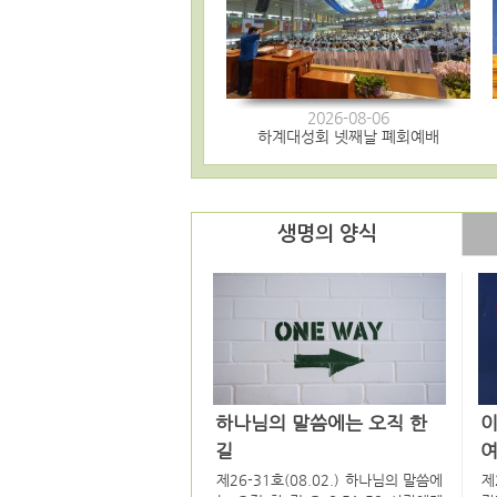
2026-08-06
하계대성회 넷째날 폐회예배
생명의 양식
하나님의 말씀에는 오직 한
길
여
제26-31호(08.02.) 하나님의 말씀에
제