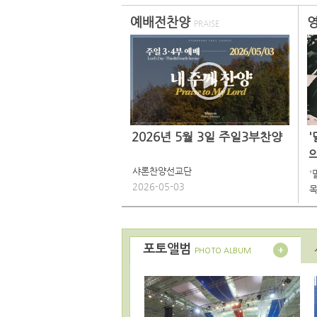
예배전찬양
PRAISE
2026년 5월 3일 주일3부찬양
샤론찬양선교단
'
2026-05-03
목
포토앨범
PHOTO ALBUM