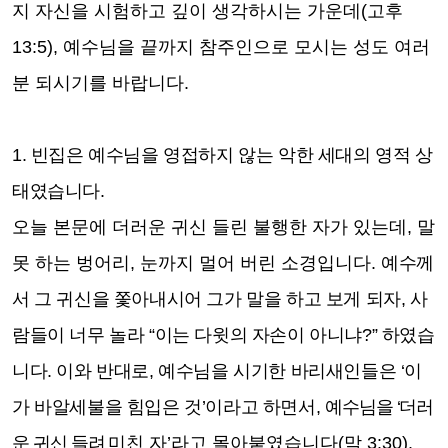
지 자신을 시험하고 깊이 생각하시는 가운데
(
고후
13:5),
예수님을 끝까지 참주인으로 모시는 성도 여러
분 되시기를 바랍니다
.
1.
빈집은 예수님을 영접하지 않는 악한 세대의 영적 상
태였습니다
.
오늘 본문에 더러운 귀신 들린 불행한 자가 있는데
,
말
못 하는 벙어리
,
눈까지 멀어 버린 소경입니다
.
예수께
서 그 귀신을 쫓아내시어 그가 말을 하고 보게 되자
,
사
람들이 너무 놀라
“
이는 다윗의 자손이 아니냐
?”
하였습
니다
.
이와 반대로
,
예수님을 시기한 바리새인들은
‘
이
가 바알세불을 힘입은 것
’
이라고 하면서
,
예수님을
‘
더러
운 귀신 들려
미친 자
’
라고 몰아붙였습니다
(
막
3:30).