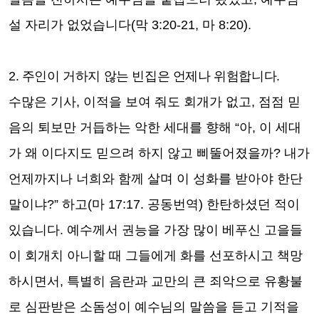
설 자리가 없었습니다
(
막
3:20-21,
마
8:20).
2.
주인이 거하지 않는 빈집은 언제나 위험합니다
.
수많은 기사
,
이적을 보여 줘도 회개가 없고
,
점점 믿
음의 퇴보만 거듭하는 악한 세대를 향해
“
아
,
이 세대
가 왜 이다지도 믿으려 하지 않고 삐뚤어졌을까
?
내가
언제까지나 너희와 함께 살며 이 성화를 받아야 한단
말이냐
?”
하고
(
마
17:17.
공동번역
)
한탄하셨던 적이
있습니다
.
예수께서 권능을 가장 많이 베푸신 고을들
이 회개치 아니할 때 그들에게 화를 선포하시고 책망
하시면서
,
특별히 음란과 교만의 큰 죄악으로 유황불
로 심판받은 소돔성이 예수님의 말씀을 듣고 기적을