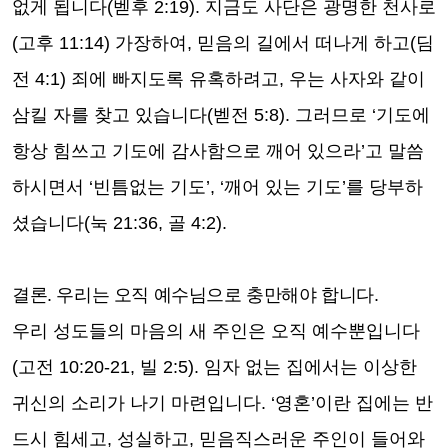
없게 됩니다
(
벧후
2:19).
지금도 사단은 광명한 천사로
(
고후
11:14)
가장하여
,
믿음의 길에서 떠나게 하고
(
딤
전
4:1)
죄에 빠지도록 유혹하려고
,
우는 사자와 같이
삼킬 자를 찾고 있습니다
(
벧전
5:8).
그러므로
‘
기도에
항상 힘쓰고 기도에 감사함으로 깨어 있으라
’
고 말씀
하시면서
‘
빈틈없는 기도
’, ‘
깨어 있는 기도
’
를 당부하
셨습니다
(
눅
21:36,
골
4:2).
결론
.
우리는 오직 예수님으로 충만해야 합니다
.
우리 성도들의 마음의 새 주인은 오직 예수뿐입니다
(
고전
10:20-21,
빌
2:5).
임자 없는 집에서는 이상한
귀신의 소리가 나기 마련입니다
. ‘
영혼
’
이란 집에는 반
드시 힘세고
,
성실하고
,
믿음직스러운 주인이 들어와