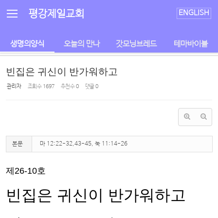
Sketchbook5, 스케치북5
Sketchbook5, 스케치북5
평강제일교회
ENGLISH
생명의양식
오늘의 만나
갓모닝브레드
테마바이블
빈집은 귀신이 반가워하고
관리자
조회 수
1697
추천 수
0
댓글
0
본문
마 12:22-32,43-45, 눅 11:14-26
제
26-10
호
빈집은 귀신이 반가워하고