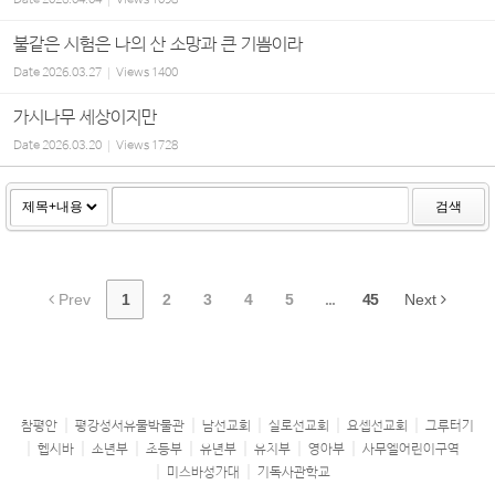
Date
2026.04.04
Views
1098
불같은 시험은 나의 산 소망과 큰 기쁨이라
Date
2026.03.27
Views
1400
가시나무 세상이지만
Date
2026.03.20
Views
1728
검색
Prev
1
2
3
4
5
...
45
Next
참평안
평강성서유물박물관
남선교회
실로선교회
요셉선교회
그루터기
헵시바
소년부
초등부
유년부
유치부
영아부
사무엘어린이구역
미스바성가대
기독사관학교