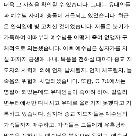
더욱 그 사실을 확인할 수 있습니다
.
그때는 유대인들
과 예수님 사이에 충돌이 거듭되고 있었습니다
.
화근
은 안식일에 병 고치신 것이었습니다
.
저들은 분기가
가득하여 이때부터 예수님을 어떻게 죽여 없앨까 구
체적으로 의논했습니다
.
이후 예수님은 십자가를 지
실 때까지 공생애 내내
,
복음을 전하실 때마다 종교 지
도자의 세력에 의해 언제 납치될지
,
언제 체포될지
,
늘
죽음의 위협에 시달리셨습니다
.
또한
,
요
7:1
에서는
명절이 되었는데도 유대인들이 죽이려 하여
,
갈릴리
변두리에서만 다니시고 유대로 올라가지 못했다고 기
록하고 있습니다
.
심지어 종교 지도자들은 예수님의
가족들까지 매수하고
,
가족들은 그들에게 유혹당해
말씀을 전하시는 예수님을 붙잡으러 왔었고
,
예수님