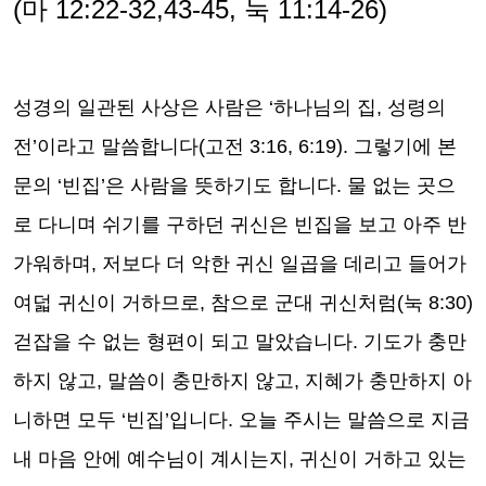
(
마
12:22-32,43-45,
눅
11:14-26)
성경의 일관된 사상은 사람은
‘
하나님의 집
,
성령의
전
’
이라고 말씀합니다
(
고전
3:16, 6:19).
그렇기에 본
문의
‘
빈집
’
은 사람을 뜻하기도 합니다
.
물 없는 곳으
로 다니며 쉬기를 구하던 귀신은 빈집을 보고 아주 반
가워하며
,
저보다 더 악한 귀신 일곱을 데리고 들어가
여덟 귀신이 거하므로
,
참으로 군대 귀신처럼
(
눅
8:30)
걷잡을 수 없는 형편이 되고 말았습니다
.
기도가 충만
하지 않고
,
말씀이 충만하지 않고
,
지혜가 충만하지 아
니하면 모두
‘
빈집
’
입니다
.
오늘 주시는 말씀으로 지금
내 마음 안에 예수님이 계시는지
,
귀신이 거하고 있는