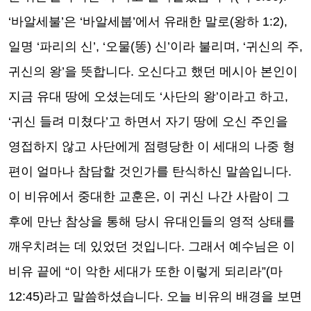
‘
바알세불
’
은
‘
바알세붑
’
에서 유래한 말로
(
왕하
1:2),
일명
‘
파리의 신
’, ‘
오물
(
똥
)
신
’
이라 불리며
, ‘
귀신의 주
,
귀신의 왕
’
을 뜻합니다
.
오신다고 했던 메시아 본인이
지금 유대 땅에 오셨는데도
‘
사단의 왕
’
이라고 하고
,
‘
귀신 들려 미쳤다
’
고 하면서 자기 땅에 오신 주인을
영접하지 않고 사단에게 점령당한 이 세대의 나중 형
편이 얼마나 참담할 것인가를 탄식하신 말씀입니다
.
이 비유에서 중대한 교훈은
,
이 귀신 나간 사람이 그
후에 만난 참상을 통해 당시 유대인들의 영적 상태를
깨우치려는 데 있었던 것입니다
.
그래서 예수님은 이
비유 끝에
“
이 악한 세대가 또한 이렇게 되리라
”(
마
12:45)
라고 말씀하셨습니다
.
오늘 비유의 배경을 보면