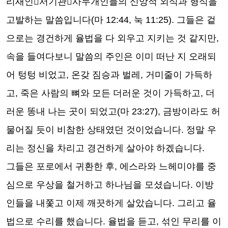
리새인

서기관

사두개인들의 신앙적 외식과 형식을
고발하는 말씀입니다
(
마
12:44,
눅
11:25).
그들은 겉
으로는 경건하게 율법을 다 외우고 지키는 것 같지만
,
속을 들여다보니 말씀의 주인은 이미 떠난 지 오래되
어 텅텅 비었고
,
온갖 짐승과 벌레
,
거미줄이 가득하
고
,
죽은 사람의 뼈와 모든 더러운 것이 가득하고
,
더
러운 똥내 나는 곳이 되었고
(
마
23:27),
금방이라도 허
물어질 듯이 비참한 상태였던 것이었습니다
.
정말 우
리는 정신을 차리고 경건하게 살아야 하겠습니다
.
그들은 포로에서 귀환한 후
,
에스라와 느헤미야를 중
심으로 우상을 철거하고 하나님을 모셨습니다
.
이방
인들을 내쫓고 이제 깨끗하게 살았습니다
.
그리고 율
법으로 수리를 했습니다
.
율법을 듣고
,
섞인 무리를 이