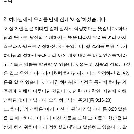
니다
.
2.
하나님께서 우리를 만세 전에
‘
예정
’
하셨습니다
.
‘
예정
’
이란 말은 어떠한 일에 앞서서 작정했다는 뜻입니다
.
하나
님의 뜻대로
,
당신의 기뻐하시는 뜻을 따라서 우리를 여러 가지
직분과 사명으로 예정하셨다는 뜻입니다
.
행
2:23
을 보면
, “
그가
하나님의 정하신 뜻과 미리 아신 대로 내어준 바 되었거늘
”
이라
고 기록된 말씀을 발견할 수 있습니다
.
성도 한 사람의 선택
,
그것
은 결코 우연이 아니라 이처럼 하나님께서 미리 작정하신 결과였
음을 알 수 있습니다
.
이러한 하나님의 예정은 동시에 하나님의
주권에 의해서 이루어진 것입니다
.
선후배나 학연
,
지연에 의해
선택된 것이 아닙니다
.
오직 하나님의 주권
!(
롬
9:15-23)
또
,
하나님의 선택은
‘
미리 아신 바 된
’
사건입니다
.
롬
8:29
말씀
을 볼 때
, “
하나님이 미리 아신 자들로 또한 그 아들의 형상을 본
받게 하기 위하여 미리 정하셨으니
”
라고 말씀하고 있습니다
.
갈