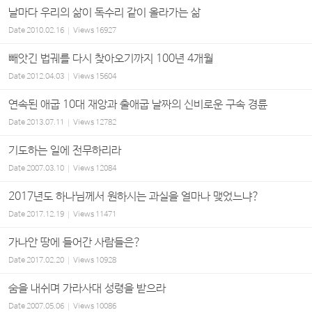
날마다 우리의 삶이 독수리 같이 올라가는 삶
Date
2010.02.16
Views
16927
빼앗긴 법궤를 다시 찾아오기까지 100년 4개월
Date
2012.04.03
Views
15604
연속된 애굽 10대 재앙과 출애굽 날짜의 신비로운 구속 경륜
Date
2013.07.11
Views
12782
기도하는 일에 전무하리라
Date
2007.03.10
Views
12084
2017년도 하나님께서 원하시는 과실을 얼마나 맺었느냐?
Date
2017.12.19
Views
11471
가나안 땅에 들어간 사람들은?
Date
2017.02.20
Views
10928
숨을 내쉬며 가라사대 성령을 받으라
Date
2007.05.06
Views
10086