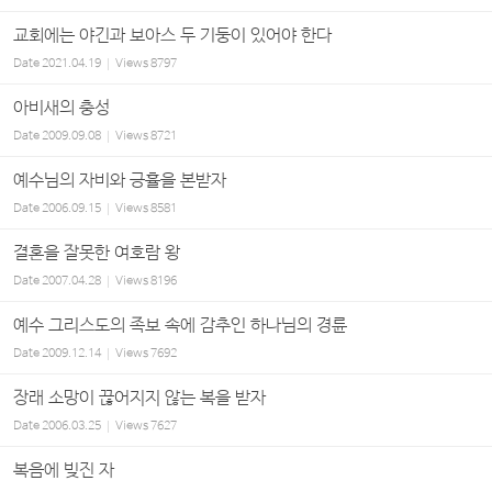
교회에는 야긴과 보아스 두 기둥이 있어야 한다
Date
2021.04.19
Views
8797
아비새의 충성
Date
2009.09.08
Views
8721
예수님의 자비와 긍휼을 본받자
Date
2006.09.15
Views
8581
결혼을 잘못한 여호람 왕
Date
2007.04.28
Views
8196
예수 그리스도의 족보 속에 감추인 하나님의 경륜
Date
2009.12.14
Views
7692
장래 소망이 끊어지지 않는 복을 받자
Date
2006.03.25
Views
7627
복음에 빚진 자