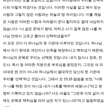
취한다
’
라는 뜻을 포함하고 있습니다
.
하나님께서 우리를 선택하
시되 이렇게 하셨다는 것입니다
.
이러한 사실을 알고 예수 믿는
사람과 그렇지 않은 사람과는 하늘과 땅 차이입니다
.
이를 깨달
은 사람은 어떠한 시험과 어려움이 온다 할지라도 절대 낙심하지
않습니다
--‘
나 같은 존재가 뭔데
,
악하고 시기
·
질투 많은 나를 하
나님 안에서 고르고 뽑아서 선택하셨을까
?’
이 모든 것이 다 하나님의 뜻 가운데 이루어진 것입니다
.
하나님
께서 자기 뜻대로 개인이나 민족을 예정하시고 택하셨기 때문에
,
하나님의 은혜로 우리는 선택된 것입니다
.
내가 집사나 장로
,
전
도사
,
목사 등 어떠한 직분으로 부르심을 받았든지
,
그것은 내 의
사대로 된 것이 아니라 하나님께서 절대적인 당신의 뜻 가운데
우리를
‘
선택
’
하신 것입니다
.
그래서 요
15:16
말씀을 보면
, “
너희
가 나를 택한 것이 아니요 내가 너희를 택하여 세웠나니
”
라고 분
명히 기록하고 있지 않습니까
?
사도 바울도
“
그런즉 이와 같이 이
제도 은혜로 택하심을 따라 남은 자가 있느니라
”
라고 말씀하였습