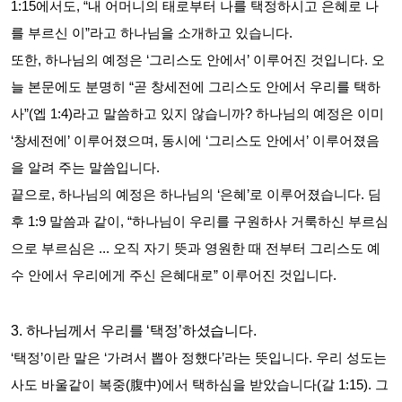
1:15
에서도
, “
내 어머니의 태로부터 나를 택정하시고 은혜로 나
를 부르신 이
”
라고 하나님을 소개하고 있습니다
.
또한
,
하나님의 예정은
‘
그리스도 안에서
’
이루어진 것입니다
.
오
늘 본문에도 분명히
“
곧 창세전에 그리스도 안에서 우리를 택하
사
”(
엡
1:4)
라고 말씀하고 있지 않습니까
?
하나님의 예정은 이미
‘
창세전에
’
이루어졌으며
,
동시에
‘
그리스도 안에서
’
이루어졌음
을 알려 주는 말씀입니다
.
끝으로
,
하나님의 예정은 하나님의
‘
은혜
’
로 이루어졌습니다
.
딤
후
1:9
말씀과 같이
, “
하나님이 우리를 구원하사 거룩하신 부르심
으로 부르심은
...
오직 자기 뜻과 영원한 때 전부터 그리스도 예
수 안에서 우리에게 주신 은혜대로
”
이루어진 것입니다
.
3.
하나님께서 우리를
‘
택정
’
하셨습니다
.
‘
택정
’
이란 말은
‘
가려서 뽑아 정했다
’
라는 뜻입니다
.
우리 성도는
사도 바울같이 복중
(
腹中
)
에서 택하심을 받았습니다
(
갈
1:15).
그