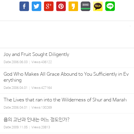
Joy and Fruit Sought Diligently
Date
2006.06.03
Views
436122
God Who Makes All Grace Abound to You Sufficiently in Ev
erything
Date
2006.04.01
Views
427164
The Lives that ran into the Wilderness of Shur and Marah
Date
2006.04.01
Views
130269
욥의 고난과 인내는 어느 정도인가?
Date
2009.11.05
Views
20813