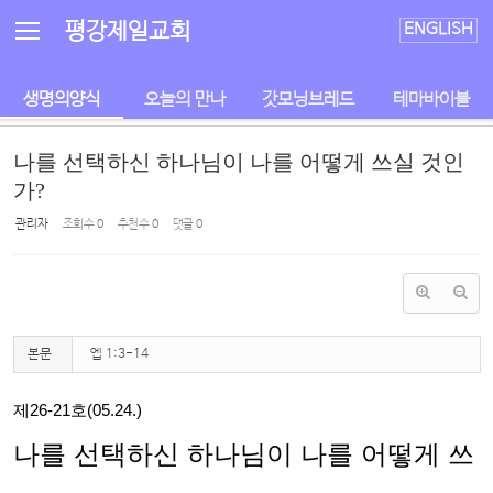
Sketchbook5, 스케치북5
Sketchbook5, 스케치북5
평강제일교회
ENGLISH
생명의양식
오늘의 만나
갓모닝브레드
테마바이블
나를 선택하신 하나님이 나를 어떻게 쓰실 것인
가?
관리자
조회 수
0
추천 수
0
댓글
0
본문
엡 1:3-14
제
26-21
호
(05.24.)
나를 선택하신 하나님이 나를 어떻게 쓰