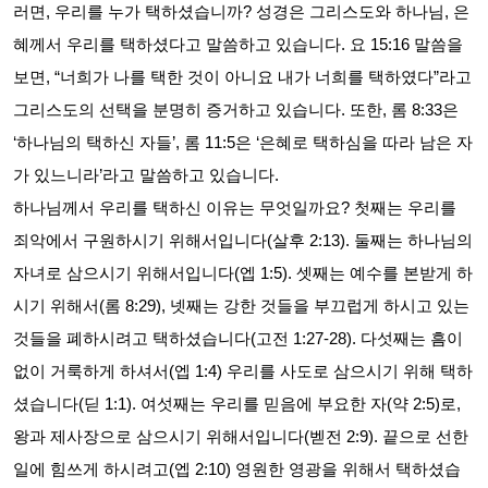
러면
,
우리를 누가 택하셨습니까
?
성경은 그리스도와 하나님
,
은
혜께서 우리를 택하셨다고 말씀하고 있습니다
.
요
15:16
말씀을
보면
, “
너희가 나를 택한 것이 아니요 내가 너희를 택하였다
”
라고
그리스도의 선택을 분명히 증거하고 있습니다
.
또한
,
롬
8:33
은
‘
하나님의 택하신 자들
’,
롬
11:5
은
‘
은혜로 택하심을 따라 남은 자
가 있느니라
’
라고 말씀하고 있습니다
.
하나님께서 우리를 택하신 이유는 무엇일까요
?
첫째는 우리를
죄악에서 구원하시기 위해서입니다
(
살후
2:13).
둘째는 하나님의
자녀로 삼으시기 위해서입니다
(
엡
1:5).
셋째는 예수를 본받게 하
시기 위해서
(
롬
8:29),
넷째는 강한 것들을 부끄럽게 하시고 있는
것들을 폐하시려고 택하셨습니다
(
고전
1:27-28).
다섯째는 흠이
없이 거룩하게 하셔서
(
엡
1:4)
우리를 사도로 삼으시기 위해 택하
셨습니다
(
딛
1:1).
여섯째는 우리를 믿음에 부요한 자
(
약
2:5)
로
,
왕과 제사장으로 삼으시기 위해서입니다
(
벧전
2:9).
끝으로 선한
일에 힘쓰게 하시려고
(
엡
2:10)
영원한 영광을 위해서 택하셨습