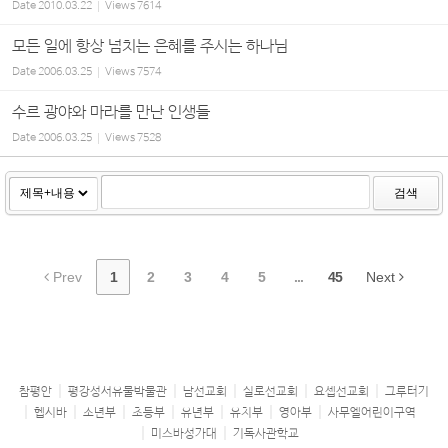
Date
2010.03.22
Views
7614
모든 일에 항상 넘치는 은혜를 주시는 하나님
Date
2006.03.25
Views
7574
수르 광야와 마라를 만난 인생들
Date
2006.03.25
Views
7528
검색
Prev
1
2
3
4
5
...
45
Next
참평안
평강성서유물박물관
남선교회
실로선교회
요셉선교회
그루터기
헵시바
소년부
초등부
유년부
유치부
영아부
사무엘어린이구역
미스바성가대
기독사관학교