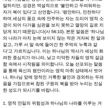
말하지만
,
성경은 역설적으로
‘
불안하고 두려워하는
자가 복이 있다
’
고 선언합니다
. ‘
평안하다
,
안전하다
’
하며 세상의 풍요 속에 안주하는 자는 도리어 영적 소
경이 되어 다가올 심판을 보지 못하고 멸망의 길로 치
닫게 되기 때문입니다
(
사
56:10).
본문 말씀은
‘
하나님
의 나라가 마치 눈에 보이지 않는 작은 겨자씨 한 알과
같고
,
가루 서 말 속에 들어간 한 주먹의 누룩과 같
다
’
고 가르치십니다
.
이는 하나님의 역사가 세상의 화
려한 중심지가 아니라
,
낮고 미약한 자들의 영적 갈급
함 속에서 시작됨을 의미합니다
.
오늘 선포되는 말씀
을 통해 육신의 평안이라는 영적 마취 상태에서 벗어
나
,
하나님 앞에 영적인 거룩한 불안과 경외하는 두려
움을 가짐으로써 참된 구원의 복을 받아 누리는 진실
한 성도가 되시기를 바랍니다
.
1.
영적 안일의 위험성과 하나님의 나라를 이루는 겨