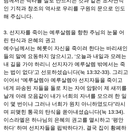
님께서는 낙타를 실로 만드시는 것과 같은 초자연적
인 기적과 창조의 역사로 우리를 구원의 문으로 인도
해 주십니다
.
3.
선지자를 죽이는 예루살렘을 향한 주님의 눈물 어
린 탄식과 은혜의 권고
예수님께서는 헤롯이 자신을 죽이려 한다는 바리새인
들의 말에 요동하지 않으시고
, ‘
오늘과 내일과 모레는
내 길을 가야 하리니 선지자가 예루살렘 밖에서는 죽
는 법이 없다
’
고 선포하셨습니다
(
눅
13:32-33).
그리고
이어서
“
예루살렘아 예루살렘아 선지자들을 죽이고
네게 파송된 자들을 돌로 치는 자여 암탉이 제 새끼를
날개 아래 모음같이 내가 너희의 자녀를 모으려 한 일
이 몇 번이냐 그러나 너희가 원치 아니하였도다
”
라시
며 피맺힌 통곡의 탄식을 쏟아내셨습니다
(
눅
13:34).
이스라엘은 하나님의 은혜의 권고를 멸시하고
‘
평안
하다
’
하며 선지자들을 핍박하다가
,
결국 집이 황폐하