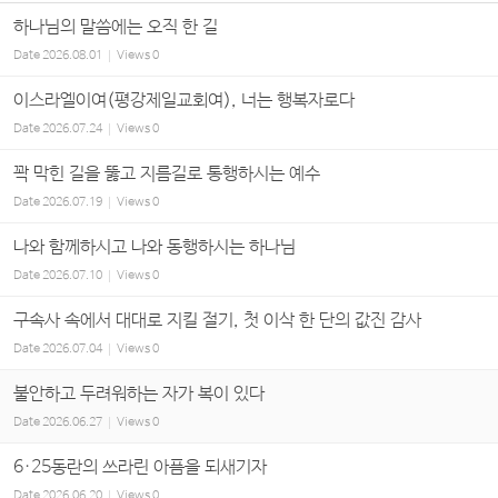
하나님의 말씀에는 오직 한 길
Date
2026.08.01
Views
0
이스라엘이여(평강제일교회여), 너는 행복자로다
Date
2026.07.24
Views
0
꽉 막힌 길을 뚫고 지름길로 통행하시는 예수
Date
2026.07.19
Views
0
나와 함께하시고 나와 동행하시는 하나님
Date
2026.07.10
Views
0
구속사 속에서 대대로 지킬 절기, 첫 이삭 한 단의 값진 감사
Date
2026.07.04
Views
0
불안하고 두려워하는 자가 복이 있다
Date
2026.06.27
Views
0
6·25동란의 쓰라린 아픔을 되새기자
Date
2026.06.20
Views
0