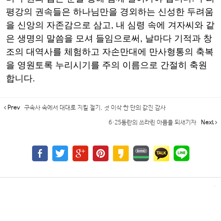
평강의 권속들은 하나님만을 경외하는 신성한 두려움
을 신앙의 자존감으로 삼고
,
내 심령 속에 겨자씨와 같
은 생명의 말씀을 모셔 들임으로써
,
날마다 기적과 창
조의 대역사를 체험하고 자손만대에 만사형통의 축복
을 영원토록 누리시기를 주의 이름으로 간절히 축원
합니다
.
Prev
구속사 속에서 대대로 지킬 절기, 첫 이삭 한 단의 값진 감사
6·25동란의 쓰라린 아픔을 되새기자
Next