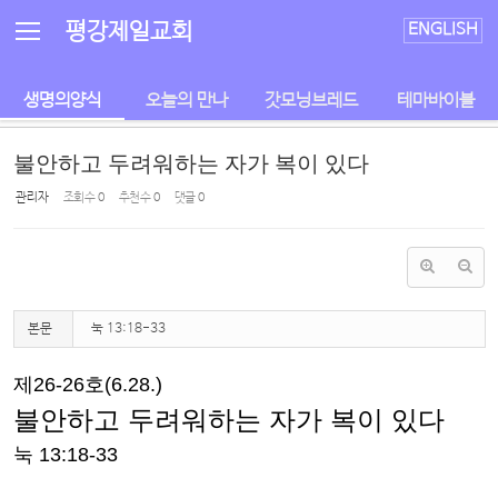
Sketchbook5, 스케치북5
Sketchbook5, 스케치북5
평강제일교회
ENGLISH
생명의양식
오늘의 만나
갓모닝브레드
테마바이블
불안하고 두려워하는 자가 복이 있다
관리자
조회 수
0
추천 수
0
댓글
0
본문
눅 13:18-33
제
26-26
호
(6.28.)
불안하고 두려워하는 자가 복이 있다
눅
13:18-33