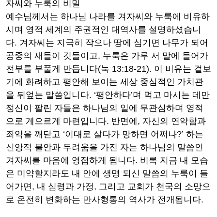
자씨와 누룩의 비밀
예수님께서는 하나님 나라를 겨자씨와 누룩에 비유하
시며 영적 세계의 주권적인 대역사를 설명하셨습니
다
.
겨자씨는 지극히 작으나 땅에 심기면 나무가 되어
공중의 새들이 깃들이고
,
누룩은 가루 서 말에 들어가
전부를 부풀게 만듭니다
(
눅
13:18-21).
이 비유는 겉보
기에 화려하고 평안해 보이는 세상 중심적인 가치관
을 뒤엎는 말씀입니다
. ‘
평안하다
’
며 먹고 마시는 데만
정신이 팔린 자들은 하나님의 일에 무관심하며 영적
으로 게으르게 마련입니다
.
반면에
,
자신의 연약함과
죄악을 깨닫고
‘
이대로 살다가 망하면 어쩌나
?’
하는
신앙적 불안과 두려움을 가진 자는 하나님의 말씀인
겨자씨를 마음에 영접하게 됩니다
.
비록 지금 내 모습
은 미약할지라도 내 안에 생명 되신 말씀의 누룩이 들
어가면
,
내 심령과 가정
,
그리고 교회가 천국의 소망으
로 온전히 변화하는 만사형통의 역사가 전개됩니다
.