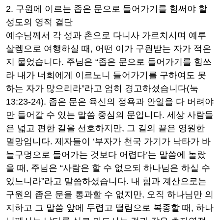
2.
구원에 이르는 좁은 문으로 들어가기를 힘써야 할
성도의 영적 결단
예수님께서 각 성과 촌으로 다니사 가르치시며 예루
살렘으로 여행하실 때
,
어떤 이가 구원받는 자가 적은
지 물었습니다
.
주님은
“
좁은 문으로 들어가기를 힘쓰
라 내가 너희에게 이르노니 들어가기를 구하여도 못
하는 자가 많으리라
”
라고 엄히 경고하셨습니다
(
눅
13:23-24).
좁은 문은 육신의 정욕과 안일을 다 버려야
만 들어갈 수 있는 말씀 중심의 문입니다
.
세상 사람들
은 넓고 편한 길을 선호하지만
,
그 길의 끝은 영원한
멸망입니다
.
제자들이
‘
부자가 천국 가기가 낙타가 바
늘구멍으로 들어가는 것보다 어렵다
’
는 말씀에 놀랐
을 때
,
주님은
“
사람은 할 수 없으되 하나님은 하실 수
있느니라
”
라고 말씀하셨습니다
.
내 힘과 계산으로는
구원의 좁은 문을 통과할 수 없지만
,
오직 하나님만 의
지하고 그 말씀 앞에 두렵고 떨림으로 복종할 때
,
하나