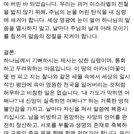
여 버린 바 되었습니다
.
우리는 과거 이스라엘의 전철
을 밟지 않기 위해
,
주님의 눈물 어린 탄식을 내 심령
에 새겨야 합니다
.
세상 영광에 눈이 멀어 하나님의 말
씀을 멸시하지 말고
,
날마다 주님의 날개 아래 모이기
를 힘쓰며 말씀의 정절을 지켜야 합니다
.
결론
:
하나님께서 기뻐하시는 제사는 상한 심령이며
,
통회
하고 두려워하는 마음입니다
.
이 땅의 아카시아꽃이
몇 번 피고 지는 찰나와 같은 세월 속에서 세상의 일시
적인 평안에 속아 영원한 천국을 잃어버리는 것처럼
허무하고 비참한 일은 없습니다
. ‘
내 기도가 막히면 어
쩌나
?
내 신앙이 실족하면 어쩌나
?’
하는 거룩한 영적
불안감을 가지고
,
날마다 자신을 쳐서 말씀에 복종시
키십시오
.
남을 비방하고 원망하는 사망의 언어를 완
전히 청산하고
,
서로를 부활과 생명의 존재로 축복하
며 구원의 좁은 문을 향해 함께 걸어가야 합니다
.
우리