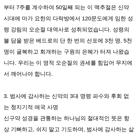
부터
7
주를 계수하여
50
일째 되는 이 맥추절은 신약
시대에 마가 요한의 다락방에서
120
문도에게 임한 성
령 강림의 오순절 대역사로 성취되었습니다
.
성령의
불 담을 받은 베드로의 단 한 번의 선포에
3
천 명
, 5
천
명이 굴복하고 회개하는 구원의 은혜가 터져 나왔습
니다
.
우리는 이 영적 오순절의 권세를 힘입어 무지에
서 깨어나야 합니다
.
3.
범사에 감사하는 신약의
3
대 명령 파수와 후회 없
는 청지기적 애국 사명
신구약 성경을 관통하는 하나님의 절대적인 뜻은 항
상 기뻐하고
,
쉬지 말고 기도하며
,
범사에 감사하는 삶