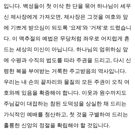
입니다
.
백성들이 첫 이삭 한 단을 묶어 하나님이 세우
신 제사장에게 가져오면
,
제사장은 그것을 여호와 앞
에 기쁘게 받으심이 되도록
‘
요제
’
와
‘
거제
’
로 드렸습니
다
.
이 맥추절의 예법은 무당처럼 좌우로 어지럽게 흔
드는 세상의 미신이 아닙니다
.
하나님의 엄위하심 앞
에 수평과 수직의 법도를 따라 주권을 드리고
,
다시 신
령한 복을 부여받는 거룩한 주고받음의 역사입니다
.
우리는 내 손의 끝자리와 물질의 모든 주권이 오직 여
호와께 있음을 확증해야 합니다
.
이웃과 원수까지도
주님같이 대접하는 참된 도덕성을 상실한 채 드리는
가식적인 예배를 청산하고
,
첫 것을 구별하여 드리는
훌륭한 신앙의 정절을 확립해야 할 것입니다
.