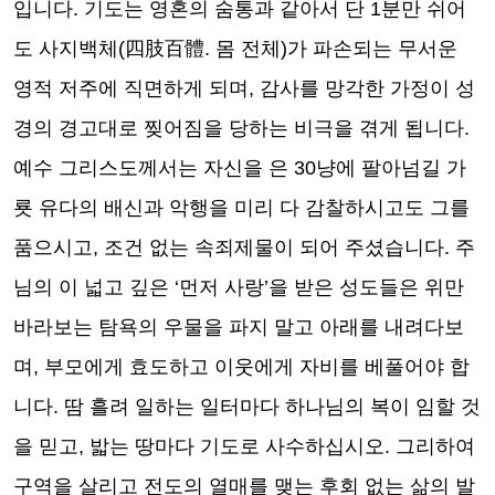
입니다
.
기도는 영혼의 숨통과 같아서 단
1
분만 쉬어
도 사지백체
(
四肢百體
.
몸 전체
)
가 파손되는 무서운
영적 저주에 직면하게 되며
,
감사를 망각한 가정이 성
경의 경고대로 찢어짐을 당하는 비극을 겪게 됩니다
.
예수 그리스도께서는 자신을 은
30
냥에 팔아넘길 가
룟 유다의 배신과 악행을 미리 다 감찰하시고도 그를
품으시고
,
조건 없는 속죄제물이 되어 주셨습니다
.
주
님의 이 넓고 깊은
‘
먼저 사랑
’
을 받은 성도들은 위만
바라보는 탐욕의 우물을 파지 말고 아래를 내려다보
며
,
부모에게 효도하고 이웃에게 자비를 베풀어야 합
니다
.
땀 흘려 일하는 일터마다 하나님의 복이 임할 것
을 믿고
,
밟는 땅마다 기도로 사수하십시오
.
그리하여
구역을 살리고 전도의 열매를 맺는 후회 없는 삶의 발