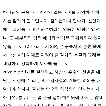
하나님의 구속사는 언약의 말씀과 이를 기억하며 행
하는 절기의 연속입니다
.
출애굽기나 민수기
,
신명기
에는 절기를 대대로 파수하라는 엄중한 명령은 있으
나
,
그 세부적인 영적 예법과 식양은 구체화하여 있지
않습니다
.
그러나 레위기
23
장은 구속사적 경륜 속에
서 백성들이 대대로 지켜야 할 절기의 본질과 규례를
세밀하고 명확하게 시사해 줍니다
.
2026
년 상반기를 결산하고 하반기 추수의 첫발을 내
딛는 시점에
,
우리는 맥추감사절의 거룩한 의의를 깨
달아야 합니다
.
절기는 단순히 형식적인 연례행사가
아니요
,
봉투에 돈 몇 푼을 넣어 마지못해 바치는 얌체
같은 자리가 아닙니다
.
내 계산을 파하고 하나님의 주