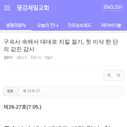
Sketchbook5, 스케치북5
Sketchbook5, 스케치북5
평강제일교회
ENGLISH
생명의양식
오늘의 만나
갓모닝브레드
테마바이블
구속사 속에서 대대로 지킬 절기, 첫 이삭 한 단
의 값진 감사
관리자
조회 수
0
추천 수
0
댓글
0
본문
레 23:9-21
제
26-27
호
(7.05.)