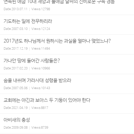
연속된 애굽 10대 재앙과 출애굽 날짜의 신비로운 구속 경륜
Date
2013.07.11
Views
12798
기도하는 일에 전무하리라
Date
2007.03.10
Views
12124
2017년도 하나님께서 원하시는 과실을 얼마나 맺었느냐?
Date
2017.12.19
Views
11494
가나안 땅에 들어간 사람들은?
Date
2017.02.20
Views
10966
숨을 내쉬며 가라사대 성령을 받으라
Date
2007.05.06
Views
10143
교회에는 야긴과 보아스 두 기둥이 있어야 한다
Date
2021.04.19
Views
8817
아비새의 충성
Date
2009.09.08
Views
8739