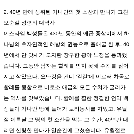
2. 40
년 만에 성취된 가나안의 첫 소산과 만나가 그친
오순절 성령의 대역사
이스라엘 백성들은
430
년 동안의 애굽 종살이에서 하
나님의 초자연적인 해방의 권능으로 출애굽 한 후
, 40
년에서 단 닷새가 모자란 장구한 광야 노정을 통과했
습니다
.
그동안 남자는 할례를 받지 못해 수치를 짊어
지고 살았으나
,
요단강을 건너
‘
길갈
’
에 이르러 차돌로
할례를 행함으로 비로소 애굽의 모든 수치가 굴러가
는 역사를 맛보았습니다
.
할례를 필한 정결한 언약 백
성들이 가나안 땅에 들어가 보리농사를 지었고
,
유월
절 이튿날 그 땅의 첫 소산을 먹는 그 순간
, 40
년간 내
리던 신령한 만나가 일순간에 그쳤습니다
.
유월절로