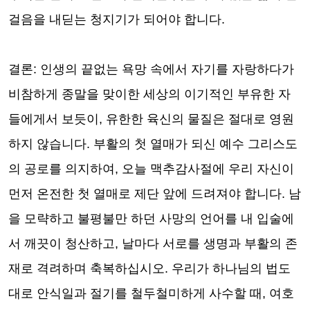
걸음을 내딛는 청지기가 되어야 합니다
.
결론
:
인생의 끝없는 욕망 속에서 자기를 자랑하다가
비참하게 종말을 맞이한 세상의 이기적인 부유한 자
들에게서 보듯이
,
유한한 육신의 물질은 절대로 영원
하지 않습니다
.
부활의 첫 열매가 되신 예수 그리스도
의 공로를 의지하여
,
오늘 맥추감사절에 우리 자신이
먼저 온전한 첫 열매로 제단 앞에 드려져야 합니다
.
남
을 모략하고 불평불만 하던 사망의 언어를 내 입술에
서 깨끗이 청산하고
,
날마다 서로를 생명과 부활의 존
재로 격려하며 축복하십시오
.
우리가 하나님의 법도
대로 안식일과 절기를 철두철미하게 사수할 때
,
여호