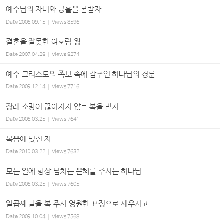
예수님의 자비와 긍휼을 본받자
Date
2006.09.15
Views
8596
결혼을 잘못한 여호람 왕
Date
2007.04.28
Views
8274
예수 그리스도의 족보 속에 감추인 하나님의 경륜
Date
2009.12.14
Views
7716
장래 소망이 끊어지지 않는 복을 받자
Date
2006.03.25
Views
7641
복음에 빚진 자
Date
2010.03.22
Views
7632
모든 일에 항상 넘치는 은혜를 주시는 하나님
Date
2006.03.25
Views
7605
일곱째 날을 복 주사 영원한 표징으로 세우시고
Date
2009.10.04
Views
7568