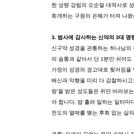
한 성령 강림의 오순절 대역사로
회개하는 구원의 은혜가 터져 나
3.
범사에 감사하는 신약의
3
대 명
신구약 성경을 관통하는 하나님의 
의 숨통과 같아서 단
1
분만 쉬어도
가정이 성경의 경고대로 찢어짐을 
배신과 악행을 미리 다 감찰하시고
랑
’
을 받은 성도들은 위만 바라보는
야 합니다
.
땀 흘려 일하는 일터마다
전도의 열매를 맺는 후회 없는 삶