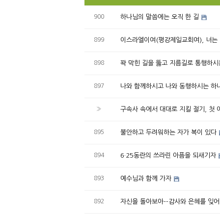
900
하나님의 말씀에는 오직 한 길
899
이스라엘이여(평강제일교회여), 너는
898
꽉 막힌 길을 뚫고 지름길로 통행하시
897
나와 함께하시고 나와 동행하시는 하
»
구속사 속에서 대대로 지킬 절기, 첫 
895
불안하고 두려워하는 자가 복이 있다
894
6·25동란의 쓰라린 아픔을 되새기자
893
예수님과 함께 가자
892
자신을 돌아보아--감사와 은혜를 잊