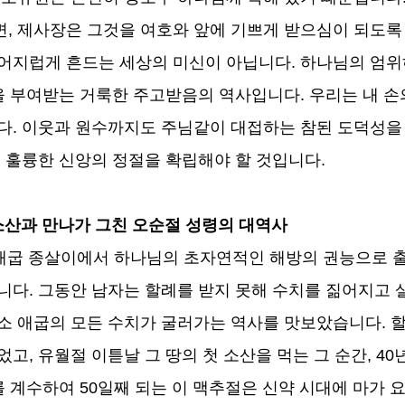
면
,
제사장은 그것을 여호와 앞에 기쁘게 받으심이 되도
어지럽게 흔드는 세상의 미신이 아닙니다
.
하나님의 엄위
을 부여받는 거룩한 주고받음의 역사입니다
.
우리는 내 손
다
.
이웃과 원수까지도 주님같이 대접하는 참된 도덕성을
 훌륭한 신앙의 정절을 확립해야 할 것입니다
.
소산과 만나가 그친 오순절 성령의 대역사
애굽 종살이에서 하나님의 초자연적인 해방의 권능으로 출
습니다
.
그동안 남자는 할례를 받지 못해 수치를 짊어지고
소 애굽의 모든 수치가 굴러가는 역사를 맛보았습니다
.
할
지었고
,
유월절 이튿날 그 땅의 첫 소산을 먹는 그 순간
, 40
를 계수하여
50
일째 되는 이 맥추절은 신약 시대에 마가