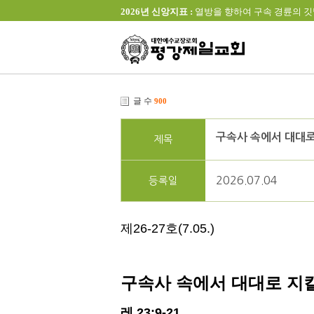
2026년 신앙지표 :
열방을 향하여 구속 경륜의 깃발을 높이 
글 수
900
구속사 속에서 대대로 
제목
2026.07.04
등록일
제
26-27
호
(7.05.)
구속사 속에서 대대로 지
레
23:9-21