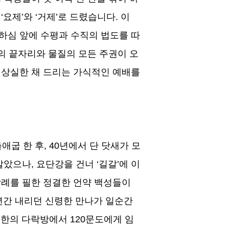
록
‘
요제
’
와
‘
거제
’
로 드렸습니다
.
이
하심 앞에 수평과 수직의 법도를 따
의 끝자리와 물질의 모든 주권이 오
 상실한 채 드리는 가식적인 예배를
애굽 한 후
, 40
년에서 단 닷새가 모
 살았으나
,
요단강을 건너
‘
길갈
’
에 이
례를 필한 정결한 언약 백성들이
년간 내리던 신령한 만나가 일순간
 요한의 다락방에서
120
문도에게 임