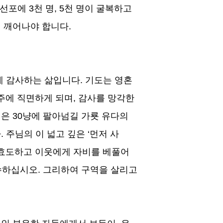
의 선포에
3
천 명
, 5
천 명이 굴복하고
서 깨어나야 합니다
.
에 감사하는 삶입니다
.
기도는 영혼
주에 직면하게 되며
,
감사를 망각한
 은
30
냥에 팔아넘길 가룟 유다의
다
.
주님의 이 넓고 깊은
‘
먼저 사
효도하고 이웃에게 자비를 베풀어
수하십시오
.
그리하여 구역을 살리고