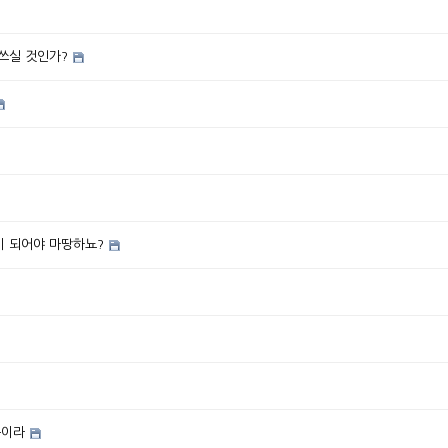
쓰실 것인가?
람이 되어야 마땅하뇨?
쁨이라