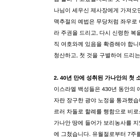
나님이 세우신 제사장에게 가져오
맥추절의 예법은 무당처럼 좌우로 
라 주권을 드리고
,
다시 신령한 복
직 여호와께 있음을 확증해야 합니
청산하고
,
첫 것을 구별하여 드리는
2. 40
년 만에 성취된 가나안의 첫 
이스라엘 백성들은
430
년 동안의 
자란 장구한 광야 노정을 통과했
르러 차돌로 할례를 행함으로 비로
가나안 땅에 들어가 보리농사를 
에 그쳤습니다
.
유월절로부터
7
주