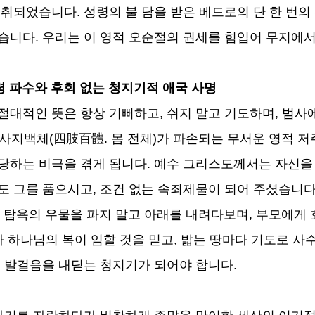
 성취되었습니다
.
성령의 불 담을 받은 베드로의 단 한 번
왔습니다
.
우리는 이 영적 오순절의 권세를 힘입어 무지에
령 파수와 후회 없는 청지기적 애국 사명
절대적인 뜻은 항상 기뻐하고
,
쉬지 말고 기도하며
,
범사
 사지백체
(
四肢百體
.
몸 전체
)
가 파손되는 무서운 영적 저
당하는 비극을 겪게 됩니다
.
예수 그리스도께서는 자신을
도 그를 품으시고
,
조건 없는 속죄제물이 되어 주셨습니
 탐욕의 우물을 파지 말고 아래를 내려다보며
,
부모에게 
 하나님의 복이 임할 것을 믿고
,
밟는 땅마다 기도로 사
의 발걸음을 내딛는 청지기가 되어야 합니다
.