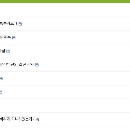
 행복자로다
는 예수
나님
이삭 한 단의 값진 감사
어버리지 아니하였는가?