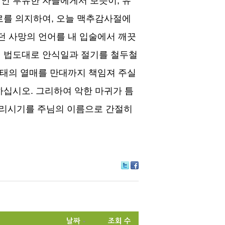
적인 부유한 자들에게서 보듯이
,
유
로를 의지하여
,
오늘 맥추감사절에
던 사망의 언어를 내 입술에서 깨끗
 법도대로 안식일과 절기를 철두철
 태의 열매를 만대까지 책임져 주실
하십시오
.
그리하여 악한 마귀가 틈
리시기를 주님의 이름으로 간절히
Tw
Fa
itte
ce
r
bo
ok
날짜
조회 수