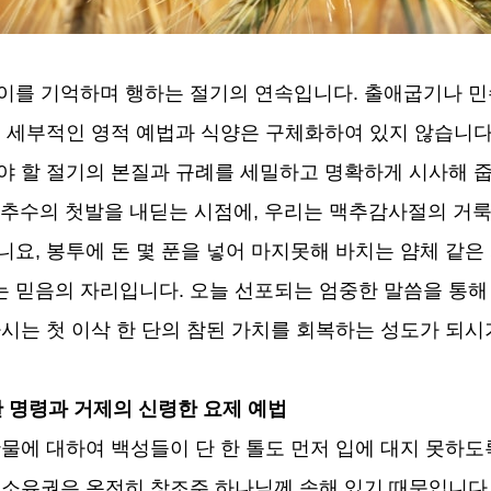
이를 기억하며 행하는 절기의 연속입니다
.
출애굽기나 민
 세부적인 영적 예법과 식양은 구체화하여 있지 않습니
야 할 절기의 본질과 규례를 세밀하고 명확하게 시사해 
 추수의 첫발을 내딛는 시점에
,
우리는 맥추감사절의 거룩
아니요
,
봉투에 돈 몇 푼을 넣어 마지못해 바치는 얌체 같은
는 믿음의 자리입니다
.
오늘 선포되는 엄중한 말씀을 통해
시는 첫 이삭 한 단의 참된 가치를 회복하는 성도가 되
한 명령과 거제의 신령한 요제 예법
물에 대하여 백성들이 단 한 톨도 먼저 입에 대지 못하
 소유권은 온전히 창조주 하나님께 속해 있기 때문입니다