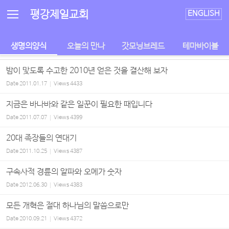
Sketchbook5, 스케치북5
Sketchbook5, 스케치북5
평강제일교회
ENGLISH
생명의양식
오늘의 만나
갓모닝브레드
테마바이블
밤이 맟도록 수고한 2010년 얻은 것을 결산해 보자
Date
2011.01.17
Views
4433
지금은 바나바와 같은 일꾼이 필요한 때입니다
Date
2011.07.07
Views
4399
20대 족장들의 연대기
Date
2011.10.25
Views
4387
구속사적 경륜의 알파와 오메가 숫자
Date
2012.06.30
Views
4383
모든 개혁은 절대 하나님의 말씀으로만
Date
2010.09.21
Views
4372