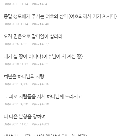
Date
2011.11.14
Views
4341
종말 성도에게 주시는 여호와 삼마(여호와께서 거기 계시다)
Date
2013.03.14
Views
4340
오직 믿음으로 말미암아 살리라
Date
2026.02.21
Views
4337
내가 설 땅이 어디냐(예수님이 서 계신 땅)
Date
2010.11.13
Views
4331
희년은 하나님의 사랑
Date
2011.08.06
Views
4316
그 피로 사람들을 사서 하나님께 드리시고
Date
2011.08.20
Views
4310
더 나은 본향을 향하여
Date
2011.11.07
Views
4303