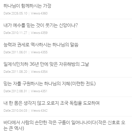
하나님이 함께하시는 가정
Date
2026.05.10
Views
4360
내가 예수를 믿는 것이 웃기는 신앙이냐?
Date
2010.11.27
Views
4359
능력과 권세로 역사하시는 하나님의 말씀
Date
2011.06.01
Views
4355
일제식민치하 36년 만에 맞은 자유해방의 그날
Date
2011.08.20
Views
4354
믿는 자를 구원하시는 하나님의 지혜(미련한 전도)
Date
2012.08.31
Views
4351
내 한 몸은 생각지 않고 오로지 조국 독립을 도모하여
Date
2010.04.03
Views
4342
바다에서 사람의 손만한 작은 구름이 일어나나이다(작은 신호로 오
는 큰 역사)