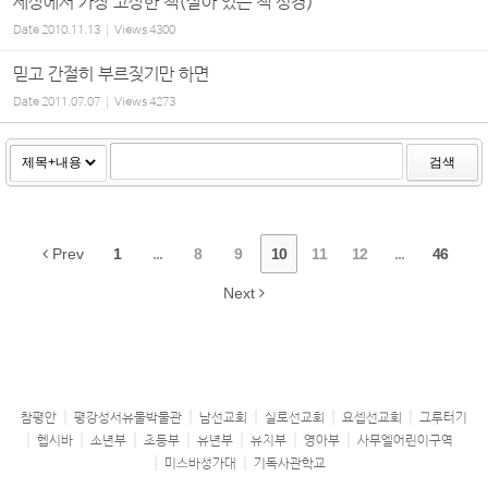
세상에서 가장 고상한 책(살아 있는 책 성경)
Date
2010.11.13
Views
4300
믿고 간절히 부르짖기만 하면
Date
2011.07.07
Views
4273
검색
Prev
1
...
8
9
10
11
12
...
46
Next
참평안
평강성서유물박물관
남선교회
실로선교회
요셉선교회
그루터기
헵시바
소년부
초등부
유년부
유치부
영아부
사무엘어린이구역
미스바성가대
기독사관학교