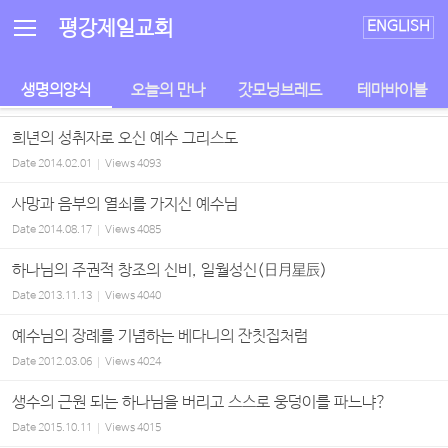
Sketchbook5, 스케치북5
Sketchbook5, 스케치북5
평강제일교회
ENGLISH
생명의양식
오늘의 만나
갓모닝브레드
테마바이블
희년의 성취자로 오신 예수 그리스도
Date
2014.02.01
Views
4093
사망과 음부의 열쇠를 가지신 예수님
Date
2014.08.17
Views
4085
하나님의 주권적 창조의 신비, 일월성신(日月星辰)
Date
2013.11.13
Views
4040
예수님의 장례를 기념하는 베다니의 잔칫집처럼
Date
2012.03.06
Views
4024
생수의 근원 되는 하나님을 버리고 스스로 웅덩이를 파느냐?
Date
2015.10.11
Views
4015