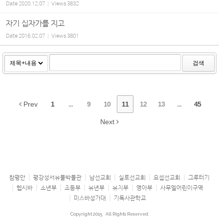
Date
2020.12.07
Views
3832
자기 십자가를 지고
Date
2016.02.07
Views
3801
검색
Prev
1
...
9
10
11
12
13
...
45
Next
참평안
평강성서유물박물관
남선교회
실로선교회
요셉선교회
그루터기
헵시바
소년부
초등부
유년부
유치부
영아부
사무엘어린이구역
미스바성가대
기독사관학교
Copyright 2015
All Rights Reserved.