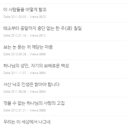
이 사람들을 어떻게 할꼬
Date
2011.03.03
Views
3923
태초부터 종말까지 중단 없는 한 주(週) 칠일
Date
2012.01.16
Views
3912
보는 눈 듣는 귀 깨닫는 마음
Date
2013.09.28
Views
3899
하나님의 성민, 자기의 보배로운 백성
Date
2011.11.07
Views
3894
서산 낙조 인생은 밝아야 합니다
Date
2011.08.06
Views
3894
꺾을 수 없는 하나님의 사랑의 고집
Date
2012.01.21
Views
3886
우리는 이 세상에서 나그네