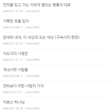
언약을 믿고 가는 자에게 열리는 형통의 대로
Date
2011.07.30
Views
4014
거룩한 옷을 입자
Date
2014.08.17
Views
4002
금세와 내세, 이 세상과 오는 세상 (구속사의 현장)
Date
2012.02.24
Views
4002
지도자의 사명은
Date
2011.01.13
Views
3994
게네사렛 사람들
Date
2020.08.10
Views
3984
천하보다 귀한 사람의 가치
Date
2019.10.21
Views
3942
미쁘신 하나님
Date
2021.06.28
Views
3923