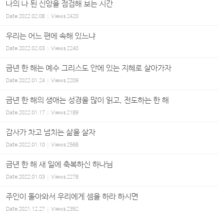
나의 나 된 신앙을 점검해 보는 시간
Date
2022.02.08
Views
2420
우리는 어느 편에 속해 있느냐
Date
2022.02.03
Views
2240
금년 한 해는 예수 그리스도 안에 있는 지혜로 살아가자
Date
2022.01.24
Views
2209
금년 한 해의 생애는 성경을 많이 읽고, 전도하는 한 해
Date
2022.01.17
Views
2189
감사가 차고 넘치는 삶을 살자
Date
2022.01.10
Views
2568
금년 한 해 새 일에 축복하신 하나님
Date
2022.01.03
Views
2278
주인이 돌아와서 우리에게 셈을 하라 하시면
Date
2021.12.27
Views
2392