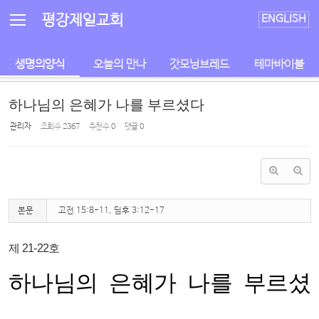
Sketchbook5, 스케치북5
Sketchbook5, 스케치북5
평강제일교회
ENGLISH
생명의양식
오늘의 만나
갓모닝브레드
테마바이블
하나님의 은혜가 나를 부르셨다
관리자
조회 수
2367
추천 수
0
댓글
0
본문
고전 15:8-11, 딤후 3:12-17
제 21-22호
하나님의 은혜가 나를 부르셨