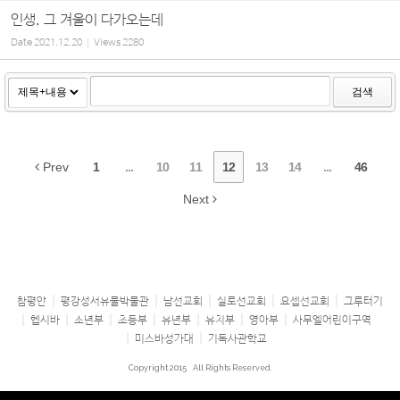
인생, 그 겨울이 다가오는데
Date
2021.12.20
Views
2280
검색
Prev
1
...
10
11
12
13
14
...
46
Next
참평안
평강성서유물박물관
남선교회
실로선교회
요셉선교회
그루터기
헵시바
소년부
초등부
유년부
유치부
영아부
사무엘어린이구역
미스바성가대
기독사관학교
Copyright 2015
All Rights Reserved.