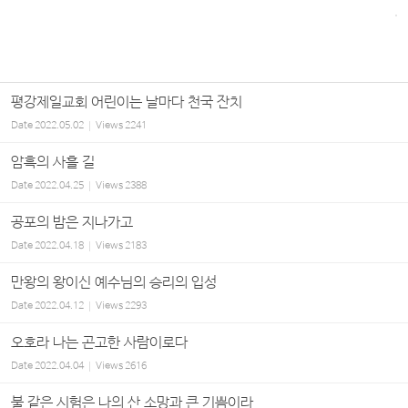
평강제일교회 어린이는 날마다 천국 잔치
Date
2022.05.02
Views
2241
암흑의 사흘 길
Date
2022.04.25
Views
2388
공포의 밤은 지나가고
Date
2022.04.18
Views
2183
만왕의 왕이신 예수님의 승리의 입성
Date
2022.04.12
Views
2293
오호라 나는 곤고한 사람이로다
Date
2022.04.04
Views
2616
불 같은 시험은 나의 산 소망과 큰 기쁨이라