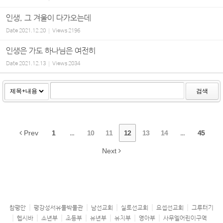
인생, 그 겨울이 다가오는데
Date
2021.12.20
Views
2196
인생은 가도 하나님은 여전히
Date
2021.12.13
Views
2034
검색
Prev
1
...
10
11
12
13
14
...
45
Next
참평안
평강성서유물박물관
남선교회
실로선교회
요셉선교회
그루터기
헵시바
소년부
초등부
유년부
유치부
영아부
사무엘어린이구역