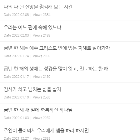
나의 나 된 신앙을 점검해 보는 시간
Date
2022.02.08
Views
2354
우리는 어느 편에 속해 있느냐
Date
2022.02.03
Views
2188
금년 한 해는 예수 그리스도 안에 있는 지혜로 살아가자
Date
2022.01.24
Views
2102
금년 한 해의 생애는 성경을 많이 읽고, 전도하는 한 해
Date
2022.01.17
Views
2130
감사가 차고 넘치는 삶을 살자
Date
2022.01.10
Views
2526
금년 한 해 새 일에 축복하신 하나님
Date
2022.01.03
Views
2237
주인이 돌아와서 우리에게 셈을 하라 하시면
Date
2021.12.27
Views
2335