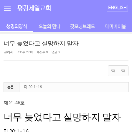
Sketchbook5, 스케치북5
Sketchbook5, 스케치북5
평강제일교회
ENGLISH
생명의양식
오늘의 만나
갓모닝브레드
테마바이블
너무 늦었다고 실망하지 말자
관리자
조회 수
2218
추천 수
0
댓글
0
본문
마 20:1-16
제 21-46호
너무 늦었다고 실망하지 말자
마 20:1-16