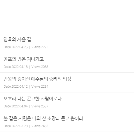
암흑의 사흘 길
Date
2022.04.25
Views
2272
공포의 밤은 지나가고
Date
2022.04.18
Views
2088
만왕의 왕이신 예수님의 승리의 입성
Date
2022.04.12
Views
2234
오호라 나는 곤고한 사람이로다
Date
2022.04.04
Views
2557
불 같은 시험은 나의 산 소망과 큰 기쁨이라
Date
2022.03.28
Views
2483