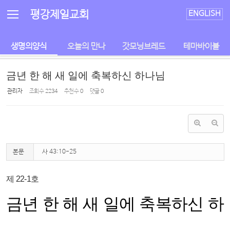
Sketchbook5, 스케치북5
Sketchbook5, 스케치북5
평강제일교회
ENGLISH
생명의양식
오늘의 만나
갓모닝브레드
테마바이블
금년 한 해 새 일에 축복하신 하나님
관리자
조회 수
2234
추천 수
0
댓글
0
본문
사 43:10-25
제 22-1호
금년 한 해 새 일에 축복하신 하