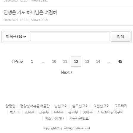
Date
2021.12.20
Views
2192
인생은 가도 하나님은 여전히
Date
2021.12.13
Views
2028
검색
Prev
1
...
10
11
12
13
14
...
45
Next
참평안
평강성서유물박물관
남선교회
실로선교회
요셉선교회
그루터기
헵시바
소년부
초등부
유년부
유치부
영아부
사무엘어린이구역
미스바성가대
기독사관학교
Copyright 2015
All Rights Reserved.