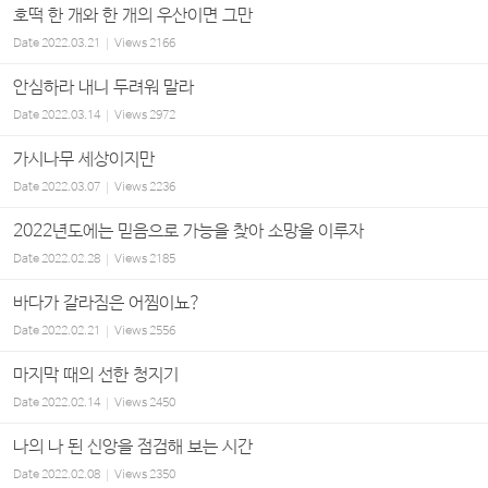
호떡 한 개와 한 개의 우산이면 그만
Date
2022.03.21
Views
2166
안심하라 내니 두려워 말라
Date
2022.03.14
Views
2972
가시나무 세상이지만
Date
2022.03.07
Views
2236
2022년도에는 믿음으로 가능을 찾아 소망을 이루자
Date
2022.02.28
Views
2185
바다가 갈라짐은 어찜이뇨?
Date
2022.02.21
Views
2556
마지막 때의 선한 청지기
Date
2022.02.14
Views
2450
나의 나 된 신앙을 점검해 보는 시간
Date
2022.02.08
Views
2350