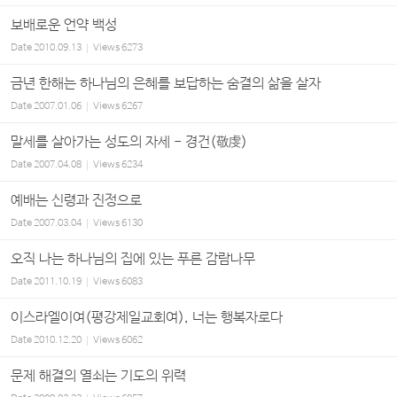
보배로운 언약 백성
Date
2010.09.13
Views
6273
금년 한해는 하나님의 은혜를 보답하는 숨결의 삶을 살자
Date
2007.01.06
Views
6267
말세를 살아가는 성도의 자세 - 경건(敬虔)
Date
2007.04.08
Views
6234
예배는 신령과 진정으로
Date
2007.03.04
Views
6130
오직 나는 하나님의 집에 있는 푸른 감람나무
Date
2011.10.19
Views
6083
이스라엘이여(평강제일교회여), 너는 행복자로다
Date
2010.12.20
Views
6062
문제 해결의 열쇠는 기도의 위력