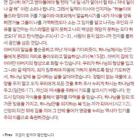
면 감사히 여기고 받아들여야 될 텐데 “내 일 내가 알아서 할 테니 자네 일이
나 잘 해” 이런 소리나 합니다. 그래서 일찍이 이사야 선지자는 “하늘이여
들으라 땅이여 귀를 기울이라 여호와께서 말씀하시기를 내가 자식을 양육
하였거늘 그들이 나를 거역하였도다 소는 그 임자를 알고 나귀는 주인의 구
유를 알건마는 이스라엘은 알지 못하고 나의 백성은 깨닫지 못하는 도다 하
셨도다”라고 탄식했습니다(사1:2-3). 사람이 듣지 않으니까 천지를 불러
서 증인을 삼은 것입니다.
아버지의 말씀을 불순종하고 떠난 자식을 기다리듯이, 하나님께서는 인간
들에게 본래의 자리로 돌아오라고 말씀하십니다(눅15장). 아버지 집에 있
어야만 아버지의 형상으로 화할 수 있습니다. 우리가 하나님의 형상을 입고
그 나라 갈 때까지, 죄가 침투하여 마음에 거하지 못하도록 항상 기도하면
서, 하나님 앞에 늘 감사하는 삶을 살아야겠습니다. 정함이 없는 재물에 소
망을 두지 말고 오직 우리에게 모든 것을 후히 주사 누리게 하시는 하나님께
두고(딤전6:17), 자신과 자녀들을 위해서 기도를 쌓으시기 바랍니다. 반
드시 당대와 자식들을 통해서 열매를 따먹을 줄 믿습니다. 하나님을 믿되 뜨
거운 믿음을 가지고, 하나님만을 의지하는 복 있는 자가 되어서(시2:12),
신앙의 터전 위에 집을 지어 그 안에 들어가 영광을 누리는 역사가 있기를
주의 이름으로 축원하겠습니다.
Prev
걱정이 없어야 평안합니다