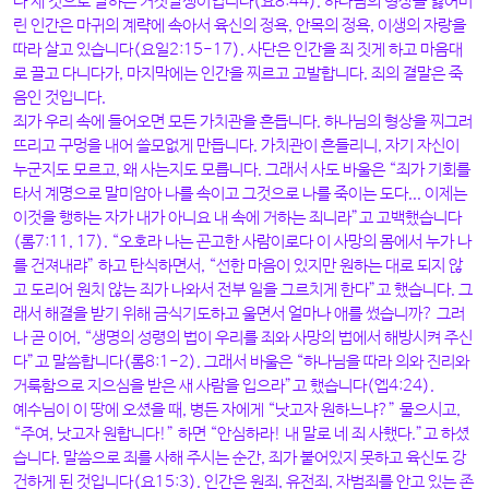
다 제 것으로 말하는 거짓말쟁이입니다(요8:44). 하나님의 형상을 잃어버
린 인간은 마귀의 계략에 속아서 육신의 정욕, 안목의 정욕, 이생의 자랑을
따라 살고 있습니다(요일2:15-17). 사단은 인간을 죄 짓게 하고 마음대
로 끌고 다니다가, 마지막에는 인간을 찌르고 고발합니다. 죄의 결말은 죽
음인 것입니다.
죄가 우리 속에 들어오면 모든 가치관을 흔듭니다. 하나님의 형상을 찌그러
뜨리고 구멍을 내어 쓸모없게 만듭니다. 가치관이 흔들리니, 자기 자신이
누군지도 모르고, 왜 사는지도 모릅니다. 그래서 사도 바울은 “죄가 기회를
타서 계명으로 말미암아 나를 속이고 그것으로 나를 죽이는 도다... 이제는
이것을 행하는 자가 내가 아니요 내 속에 거하는 죄니라”고 고백했습니다
(롬7:11, 17). “오호라 나는 곤고한 사람이로다 이 사망의 몸에서 누가 나
를 건져내랴” 하고 탄식하면서, “선한 마음이 있지만 원하는 대로 되지 않
고 도리어 원치 않는 죄가 나와서 전부 일을 그르치게 한다”고 했습니다. 그
래서 해결을 받기 위해 금식기도하고 울면서 얼마나 애를 썼습니까? 그러
나 곧 이어, “생명의 성령의 법이 우리를 죄와 사망의 법에서 해방시켜 주신
다”고 말씀합니다(롬8:1-2). 그래서 바울은 “하나님을 따라 의와 진리와
거룩함으로 지으심을 받은 새 사람을 입으라”고 했습니다(엡4:24).
예수님이 이 땅에 오셨을 때, 병든 자에게 “낫고자 원하느냐?” 물으시고,
“주여, 낫고자 원합니다!” 하면 “안심하라! 내 말로 네 죄 사했다.”고 하셨
습니다. 말씀으로 죄를 사해 주시는 순간, 죄가 붙어있지 못하고 육신도 강
건하게 된 것입니다(요15:3). 인간은 원죄, 유전죄, 자범죄를 안고 있는 존