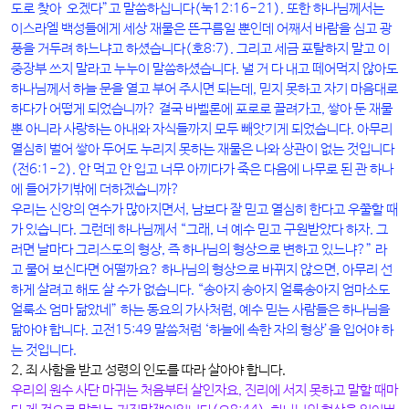
도로 찾아 오겠다”고 말씀하십니다(눅12:16-21). 또한 하나님께서는
이스라엘 백성들에게 세상 재물은 뜬구름일 뿐인데 어째서 바람을 심고 광
풍을 거두려 하느냐고 하셨습니다(호8:7). 그리고 세금 포탈하지 말고 이
중장부 쓰지 말라고 누누이 말씀하셨습니다. 낼 거 다 내고 떼어먹지 않아도
하나님께서 하늘 문을 열고 부어 주시면 되는데, 믿지 못하고 자기 마음대로
하다가 어떻게 되었습니까? 결국 바벨론에 포로로 끌려가고, 쌓아 둔 재물
뿐 아니라 사랑하는 아내와 자식들까지 모두 빼앗기게 되었습니다. 아무리
열심히 벌어 쌓아 두어도 누리지 못하는 재물은 나와 상관이 없는 것입니다
(전6:1-2). 안 먹고 안 입고 너무 아끼다가 죽은 다음에 나무로 된 관 하나
에 들어가기밖에 더하겠습니까?
우리는 신앙의 연수가 많아지면서, 남보다 잘 믿고 열심히 한다고 우쭐할 때
가 있습니다. 그런데 하나님께서 “그래, 너 예수 믿고 구원받았다 하자. 그
러면 날마다 그리스도의 형상, 즉 하나님의 형상으로 변하고 있느냐?” 라
고 물어 보신다면 어떨까요? 하나님의 형상으로 바뀌지 않으면, 아무리 선
하게 살려고 해도 살 수가 없습니다. “송아지 송아지 얼룩송아지 엄마소도
얼룩소 엄마 닮았네” 하는 동요의 가사처럼, 예수 믿는 사람들은 하나님을
닮아야 합니다. 고전15:49 말씀처럼 ‘하늘에 속한 자의 형상’을 입어야 하
는 것입니다.
2. 죄 사함을 받고 성령의 인도를 따라 살아야 합니다.
우리의 원수 사단 마귀는 처음부터 살인자요, 진리에 서지 못하고 말할 때마