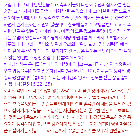
재입니다. 그러나 만인간을 위해 속죄 제물이 되신 예수님의 십자가를 믿는
순간, 그 세 가지 죄를 단번에 사함 받을 수 있습니다. 그 사실을 성령으로 깨
달아야 될 텐데, 인간의 생각으로 ‘과연 단번에 죄 사함을 받을 수 있을까?’
하면서 믿지 못하는 사람이 많습니다. 산속에 들어가 고행을 한다고 해서 죄
사함 받을 수 있는 것이 아닙니다. 이 땅의 모든 종교는 무덤이 있지만, 기독
교는 무덤이 없습니다. 예수님께서 사망의 권세를 깨뜨리시고 부활하셨기
때문입니다. 그리고 주님의 부활이 우리의 부활이 되어, 믿는 사람은 예수
님과 같이 부활하게 됩니다. 우리가 가진 소망은 보이는 소망이 아니라 보이
지 않는 영원한 소망인 것입니다(롬8:24-25).
하나님께서는 우리를 “하나님의 사람아!”라고 부르시면서, 선한 싸움을 싸
우고 영생을 취하라고 말씀하십니다(딤전6:11-12). 하나님의 생각은 생
명과 평안입니다(롬8:6). 우리는 하나님의 영으로 인도를 받는 삶을 살아
야 합니다(갈5:16,22-25).
로마의 격언 가운데 “신앙이 없는 사람은 고삐 풀린 망아지와 같다”라는 말
이 있습니다. 그 망아지는 여기저기 뛰어다니면서 남을 해롭게 합니다. 본
래의 모습을 잃어버린 인간들로 인해 죄악으로 얼룩진 이 세상을 보세요, 참
으로 살아가기가 힘듭니다. 문제는 사람들이 본래 존귀한 인간으로 회복되
는 것을 그리 중요하게 여기지 않는다는 사실입니다. 정말로 중요한 것은 중
요하게 생각하지 않고, 별로 중요하지 않은 것을 귀하게 여기며 평생 마음을
쏟고 살아가는 것입니다. 하나님께서 수많은 선지자를 보내서 권면을 하시