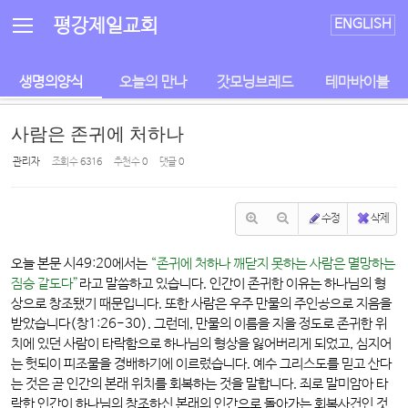
평강제일교회
ENGLISH
생명의양식
오늘의 만나
갓모닝브레드
테마바이블
사람은 존귀에 처하나
관리자
조회 수
6316
추천 수
0
댓글
0
수정
삭제
오늘 본문 시49:20에서는
“존귀에 처하나 깨닫지 못하는 사람은 멸망하는
짐승 같도다”
라고 말씀하고 있습니다. 인간이 존귀한 이유는 하나님의 형
상으로 창조됐기 때문입니다. 또한 사람은 우주 만물의 주인공으로 지음을
받았습니다(창1:26-30). 그런데, 만물의 이름을 지을 정도로 존귀한 위
치에 있던 사람이 타락함으로 하나님의 형상을 잃어버리게 되었고, 심지어
는 헛되이 피조물을 경배하기에 이르렀습니다. 예수 그리스도를 믿고 산다
는 것은 곧 인간의 본래 위치를 회복하는 것을 말합니다. 죄로 말미암아 타
락한 인간이 하나님의 창조하신 본래의 인간으로 돌아가는 회복사건인 것