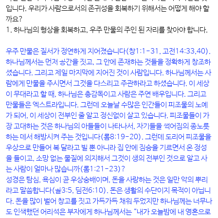
입니다. 우리가 사람으로서의 존귀성을 회복하기 위해서는 어떻게 해야 할
까요?
1. 하나님의 형상을 회복하고, 우주 만물의 주인 된 자리를 찾아야 합니다.
우주 만물은 질서가 정연하게 지어졌습니다(창1:1-31, 고전14:33,40).
하나님께서는 먼저 공간을 짓고, 그 안에 존재하는 것들을 정확하게 창조하
셨습니다. 그리고 제일 마지막에 지어진 것이 사람입니다. 하나님께서는 사
람에게 만물을 주시면서 그것을 다스리고 주관하라고 하셨습니다. 이 세상
이 무대라고 할 때, 하나님은 총감독이고 사람은 주연 배우입니다. 그리고
만물들은 엑스트라입니다. 그런데 오늘날 수많은 인간들이 피조물의 노예
가 되어, 이 세상이 전부인 줄 알고 정신없이 살고 있습니다. 피조물들이 가
장 고대하는 것은 하나님의 아들들이 나타나서, 자기들을 썩어짐의 종노릇
하는 데서 해방시켜 주는 것입니다(롬8:19-20). 그런데 도리어 피조물을
우상으로 만들어 복 달라고 빌 뿐 아니라 집 안에 짐승을 기르면서 온 정성
을 들이고, 소망 없는 물질에 의지해서 그것이 생의 전부인 것으로 알고 사
는 사람이 얼마나 많습니까(롬1:21-23)?
성경은 탐심, 욕심이 곧 우상숭배이며, 돈을 사랑하는 것은 일만 악의 뿌리
라고 말씀합니다(골3:5, 딤전6:10). 돈은 생활의 수단이지 목적이 아닙니
다. 돈을 많이 벌어 창고를 짓고 가득가득 채워 두었지만 하나님께는 너무나
도 인색했던 어리석은 부자에게 하나님께서는 “내가 오늘밤에 내 영혼으로