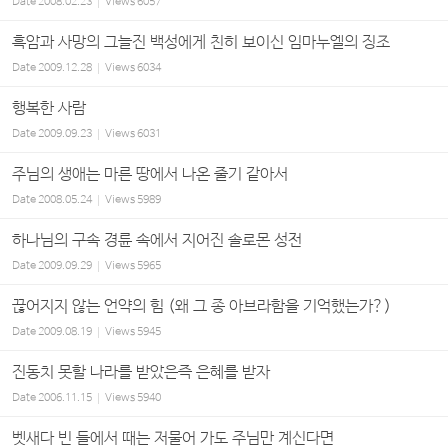
Date
2008.02.23
Views
6057
흑암과 사망의 그늘진 백성에게 친히 보이신 임마누엘의 징조
Date
2009.12.28
Views
6034
행복한 사람
Date
2009.09.23
Views
6031
주님의 생애는 마른 땅에서 나온 줄기 같아서
Date
2008.05.24
Views
5989
하나님의 구속 경륜 속에서 지어진 솔로몬 성전
Date
2009.09.29
Views
5965
끊어지지 않는 언약의 힘 (왜 그 종 아브라함을 기억했는가?)
Date
2009.08.19
Views
5945
진동치 못할 나라를 받았은즉 은혜를 받자
Date
2006.11.15
Views
5940
벳새다 빈 들에서 때는 저물어 가도 주님만 계신다면