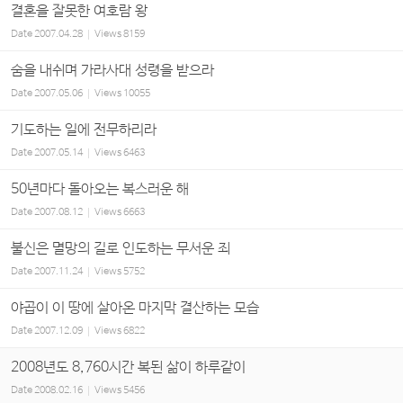
결혼을 잘못한 여호람 왕
Date
2007.04.28
Views
8159
숨을 내쉬며 가라사대 성령을 받으라
Date
2007.05.06
Views
10055
기도하는 일에 전무하리라
Date
2007.05.14
Views
6463
50년마다 돌아오는 복스러운 해
Date
2007.08.12
Views
6663
불신은 멸망의 길로 인도하는 무서운 죄
Date
2007.11.24
Views
5752
야곱이 이 땅에 살아온 마지막 결산하는 모습
Date
2007.12.09
Views
6822
2008년도 8,760시간 복된 삶이 하루같이
Date
2008.02.16
Views
5456