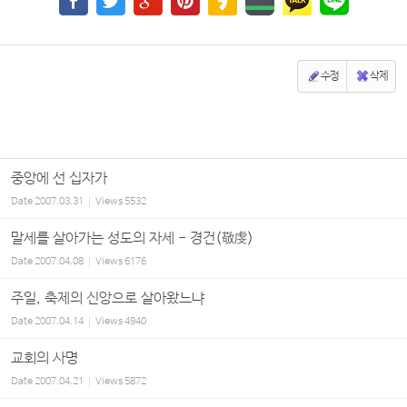
수정
삭제
중앙에 선 십자가
Date
2007.03.31
Views
5532
말세를 살아가는 성도의 자세 - 경건(敬虔)
Date
2007.04.08
Views
6176
주일, 축제의 신앙으로 살아왔느냐
Date
2007.04.14
Views
4940
교회의 사명
Date
2007.04.21
Views
5872