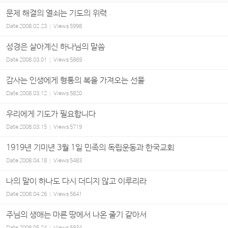
문제 해결의 열쇠는 기도의 위력
Date
2008.02.23
Views
5998
성경은 살아계신 하나님의 말씀
Date
2008.03.01
Views
5869
감사는 인생에게 형통의 복을 가져오는 선물
Date
2008.03.12
Views
5820
우리에게 기도가 필요합니다
Date
2008.03.15
Views
5719
1919년 기미년 3월 1일 민족의 독립운동과 한국교회
Date
2008.04.18
Views
5483
나의 말이 하나도 다시 더디지 않고 이루리라
Date
2008.04.26
Views
5641
주님의 생애는 마른 땅에서 나온 줄기 같아서