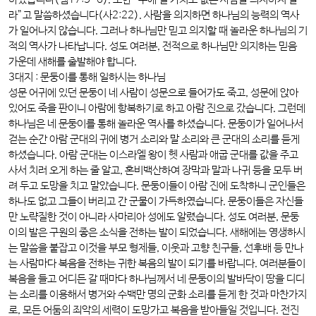
하셨습니다(렘17:5-6). 또한 “수에 칠 가치도 없는 사람을 의지하지 말
라”고 말씀하셨습니다(사2:22). 사람을 의지하면 하나님의 능력의 역사
가 일어나지 않습니다. 그러나 하나님만 믿고 의지할 때 놀라운 하나님의 기
적의 역사가 나타납니다. 성도 여러분, 전적으로 하나님만 의지하는 믿음
가운데 새해를 출발해야 합니다.
3대지 : 문둥이를 통해 일하시는 하나님
성문 어귀에 있던 문둥이 네 사람이 성문으로 들어가도 죽고, 성문에 앉아
있어도 죽을 판이니 아람에 항복하기로 하고 아람 진으로 갔습니다. 그런데
하나님은 네 문둥이를 통해 놀라운 역사를 하셨습니다. 문둥이가 일어나서
걷는 순간 아람 군대의 귀에 병거 소리와 말 소리와 큰 군대의 소리를 듣게
하셨습니다. 아람 군대는 이스라엘 왕이 헷 사람과 애굽 군대를 값을 주고
사서 치러 오게 하는 줄 알고, 혼비백산하여 장막과 말과 나귀 등을 모두 버
려 두고 도망을 치고 말았습니다. 문둥이들이 아람 진에 도착하니 군인들은
하나도 없고 그들이 버리고 간 군물이 가득하였습니다. 문둥이들은 자신들
만 노략질한 것이 아니라 사마리아 성에도 알렸습니다. 성도 여러분, 문둥
이의 발은 구원의 좋은 소식을 전하는 발이 되었습니다. 새해에는 영생하시
는 말씀을 붙잡고 이것을 부모 형제들, 이웃과 고향 친구들, 선후배 등 만나
는 사람마다 복음을 전하는 귀한 복음의 발이 되기를 바랍니다. 여러분들이
복음을 들고 어디든 갈 때마다 하나님께서 네 문둥이의 발바닥이 땅을 디디
는 소리를 이용해서 병거와 수백만 명의 군화 소리를 듣게 한 것과 마찬가지
로, 모든 어둠의 죄악의 세력이 도망가고 복음을 받아들일 것입니다. 전진