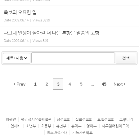
Date
2008.05.24
Views
5934
족보의 오묘한 일
Date
2009.06.14
Views
5839
나그네 인생이 돌아갈 더 나은 본향은 말씀의 고향
Date
2009.06.14
Views
5491
검색
Prev
1
2
3
4
5
...
45
Next
참평안
평강성서유물박물관
남선교회
실로선교회
요셉선교회
그루터기
헵시바
소년부
초등부
유년부
유치부
영아부
사무엘어린이구역
미스바성가대
기독사관학교