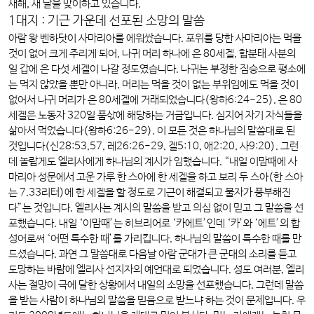
새해, 새 날을 맞이하고 있습니다.
1대지 : 기근 가운데 선포된 소망의 말씀
아람 왕 벤하닷이 사마리아를 에워쌌습니다. 포위를 당한 사마리아는 먹을
것이 없어 크게 주리게 되어, 나귀 머리 하나에 은 80세겔, 합분태 사분의
일 갑에 은 다섯 세겔이 나갈 정도였습니다. 나귀는 부정한 짐승으로 평소에
는 먹지 않았을 뿐만 아니라, 머리는 먹을 것이 없는 부위임에도 먹을 것이
없어서 나귀 머리가 은 80세겔에 거래되었습니다(왕하6:24-25). 은 80
세겔은 노동자 320일 품삯에 해당하는 거금입니다. 심지어 자기 자식들을
삶아서 먹었습니다(왕하6:26-29). 이 모든 것은 하나님의 말씀대로 된
것입니다(신28:53,57, 레26:26-29, 겔5:10, 애2:20, 사9:20). 그런
데 놀랍게도 엘리사에게 하나님의 계시가 임했습니다. “내일 이맘때에 사
마리아 성문에서 고운 가루 한 스아에 한 세겔을 하고 보리 두 스아(한 스아
는 7.33리터)에 한 세겔을 할 정도로 기근이 해결되고 물자가 풍부해진
다”는 것입니다. 엘리사는 계시의 말씀을 받고 의심 없이 믿고 그 말씀을 선
포했습니다. 내일 ‘이맘때’는 히브리어로 ‘카에트’인데 ‘카’와 ‘에트’의 합
성어로써 ‘어떤 특수한 때’를 가리킵니다. 하나님의 말씀이 특수한 때를 만
드셨습니다. 과연 그 말씀대로 다음날 아람 군대가 큰 군대의 소리를 듣고
도망하는 바람에 엘리사 선지자의 예언대로 되었습니다. 성도 여러분, 엘리
사는 절망이 극에 달한 상황에서 내일의 소망을 선포했습니다. 그런데 말씀
을 받는 사람이 하나님의 말씀을 믿음으로 받느냐 하는 것이 문제입니다. 우