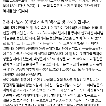
리도 2008년도에는 하나님을 제대로 믿어 봅시다. 믿는 자에게는 능치 못
함이 없습니다(막9:23). 하나님의 말씀은 믿는 자를 통하여 위대한 창조
역사를 일으킵니다.
2대지 : 믿지 못하면 기적의 역사를 맛보지 못합니다.
엘리사가 예언을 할 때, 왕이 의지하던 장관이 “여호와께서 하늘에 창을 내
신들 어찌 이런 일이 있으리요”라고 하며 엘리사를 통하여 선포하신 하나님
의 말씀을 불신했습니다. 엘리사는 불신하는 장관을 향하여 “네가 네 눈으
로 보리라 그러나 그것을 먹지는 못하리라”라고 예언을 했습니다. 마침내
엘리사의 예언이 성취되어 아람 군대가 도망하여 남기고 간 군물을 노략하
여 고운 가루 한 스아에 한 세겔이 되었습니다. 이 때 왕이 그 장관을 명하여
성문을 지키게 했는데, 백성들이 노략하러 성문 밖으로 빠져 나가다 장관을
밟아 하나님의 말씀대로 죽고 말았습니다. 그는 하나님의 말씀을 믿지 못해
하나님의 말씀이 이루어지는 것을 보았으나 그것을 조금도 누리지 못하고
처참하게 죽음을 당했습니다.
성도 여러분, 믿음이 없으면 하나님의 능력의 역사를 체험하지 못합니다.
장관처럼 믿음이 없는 사람이 되지 말고 믿는 사람이 되십시오. 하나님을 의
지하지 않고 자기 지식과 잔꾀를 의지하고, 세상의 권력이 있어 자신을 도와
줄만한 사람을 의지했다가는 낭패 당합니다. “사람을 믿으며 혈육으로 권
력을 삼고 그 마음이 하나님으로부터 떠난 사람은 저주를 받는다.”고 말씀