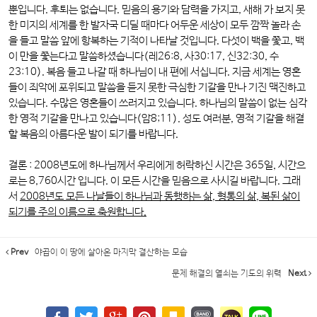
뿐입니다. 후퇴는 없습니다. 믿음의 용기와 담력을 가지고, 새해 가 보지 못
한 미지의 세계를 한 발자국 디딜 때마다 어두운 세상이 모두 깜짝 놀라 손
을 들고 말씀 앞에 항복하는 기적이 나타날 것입니다. 다섯이 백을 쫓고, 백
이 만을 쫓는다고 말씀하셨습니다(레26:8, 사30:17, 신32:30, 수
23:10). 복음 들고 나갈 때 하나님이 내 편에 서십니다. 지금 세계는 영혼
들이 죄악에 포위되고 말씀을 듣지 못한 극심한 기갈을 만나 기진 맥진하고
있습니다. 수많은 영혼들이 쓰러지고 있습니다. 하나님의 말씀이 없는 심각
한 영적 기갈을 만나고 있습니다(암8;11). 성도 여러분, 영적 기갈을 해결
할 복음의 아름다운 발이 되기를 바랍니다.
결론 : 2008년도에 하나님께서 우리에게 허락하신 시간은 365일, 시간으
로는 8,760시간 입니다. 이 모든 시간을 믿음으로 사시길 바랍니다. 그래
서
2008년도 모든 나날들이 하나님과 동행하는 삶, 형통의 삶, 복된 삶이
되기를 주의 이름으로 축원합니다.
Prev
야곱이 이 땅에 살아온 마지막 결산하는 모습
문제 해결의 열쇠는 기도의 위력
Next