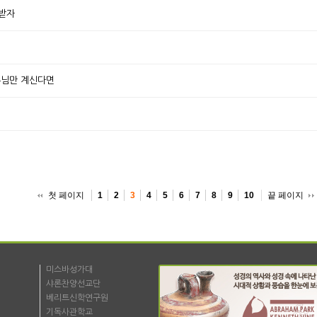
 받자
주님만 계신다면
첫 페이지
끝 페이지
1
2
3
4
5
6
7
8
9
10
미스바성가대
샤론찬양선교단
베리트신학연구원
기독사관학교