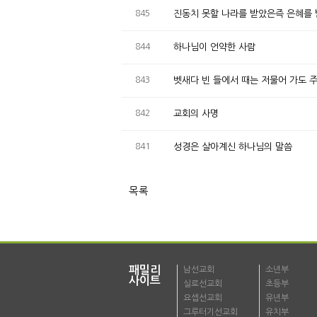
845
진동치 못할 나라를 받았은즉 은혜를
844
하나님이 언약한 사람
843
벳새다 빈 들에서 때는 저물어 가도 
842
교회의 사명
841
성경은 살아계신 하나님의 말씀
목록
패밀리
남선교회
소년부
사이트
실로선교회
초등부
요셉선교회
유년부
그루터기선교회
유치부