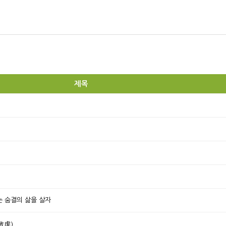
제목
 숨결의 삶을 살자
敬虔)