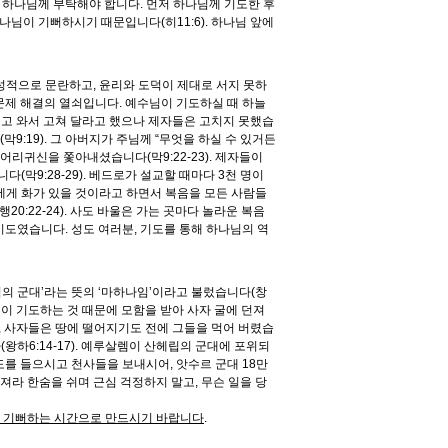
 하나님께 부탁해야 합니다. 먼저 하나님께 기도한 후
님이 기뻐하시기 때문입니다(히11:6). 하나님 앞에
 성적으로 문란하고, 윤리와 도덕이 제대로 서지 못하
 문제 해결의 열쇠입니다. 예수님이 기도하실 때 하늘
데리고 와서 고쳐 달라고 했으나 제자들은 고치지 못했습
9:19). 그 아버지가 주님께 “무엇을 하실 수 있거든
어리귀신을 쫓아내셨습니다(막9:22-23). 제자들이
(막9:28-29). 베드로가 설교할 때마다 3천 명이
신에게 화가 있을 것이라고 하면서 복음을 모든 사람들
0:22-24). 사도 바울은 가는 곳마다 놀라운 복음
도였습니다. 성도 여러분, 기도를 통해 하나님의 역
님의 군대’라는 뜻의 ‘마하나임’이라고 불렀습니다(창
다니엘이 기도하는 것 때문에 모함을 받아 사자 굴에 던져
자, 사자들은 땅에 떨어지기도 전에 그들을 먹어 버렸습
왕하6:14-17). 예루살렘이 산헤립의 군대에 포위되
를 들으시고 천사들을 보내시어, 앗수르 군대 18만
이 꺼져라 한숨을 쉬며 근심 걱정하지 말고, 무슨 일을 당
이 기뻐하는 시간으로 만드시기 바랍니다
.