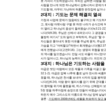
로 가셔서 기도하셨습니다. 우리는 급하면 사람을 찾습
사람을 만나게 되면 하나님께서 감화시켜서 문제가 해
기도할 때, 아무리 가난하여 허름한 판잣집에 살거나 
2대지 : 기도는 문제 해결의 열쇠
가정과 사업에 문제가 많음에도 불구하고 왜 기도하지
고, 윗사람 아랫사람 구별 못 하면 나라가 순식간에 
이 열리고 하나님의 음성이 들려왔습니다(눅3:21-2
니다(막9:28). 주님은 산에서 내려오시다 그 광경을
불쌍히 여기사” 도와 달라고 부탁하자, 주님은 “할 
자신들은 쫓아내지 못한 이유를 주님께 묻자, 주님은 “
가슴을 치고 “어찌할꼬!”하면서 회개했습니다(행2:3
에게 전했습니다(고전9:16). 그는 생명의 위협을 받
의 역사를 일으켰습니다. 만일 사도 바울이 아니었다
사가 일어나고, 하나님의 능력이 임합니다. 의인의 간구
3대지 : 하나님은 기도하는 사람
야곱은 밧단 아람에서 모든 재물과 가족을 이끌고 돌아
32:1-2). 야곱은 얍복 나루에 홀로 남아 천사와 씨
졌을 때, 하나님은 천사를 보내어 사자의 입을 봉하였
니다(단6:24). 아람 왕이 엘리사를 잡기 위해 군대
어 함락될 위기에 몰렸을 때, 히스기야는 산헤립이 
5천 명을 하루아침에 송장으로 만들어 버렸습니다(사37:1
하든지 예수 그리스도의 이름으로 하나님 앞에 낱낱이
결론 :
기도해야 2008년에도 세월을 허송하지 않고