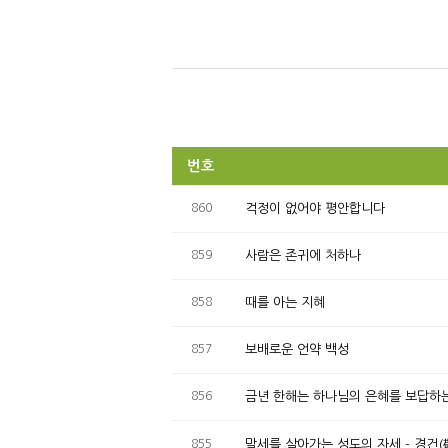
번호
860
걱정이 없어야 평안합니다
859
사람은 존귀에 처하나
858
때를 아는 지혜
857
보배로운 언약 백성
856
금년 한해는 하나님의 은혜를 보답하는
855
말세를 살아가는 성도의 자세 - 경건(