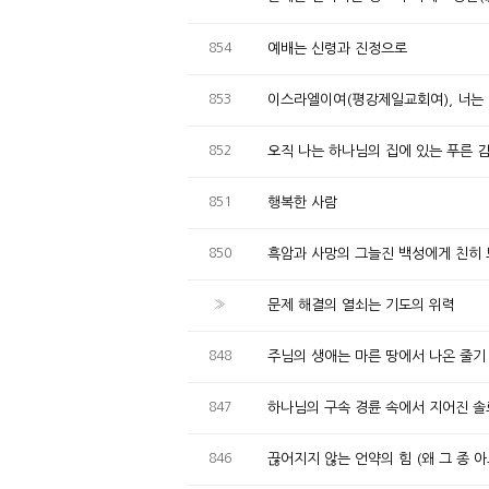
854
예배는 신령과 진정으로
853
이스라엘이여(평강제일교회여), 너는
852
오직 나는 하나님의 집에 있는 푸른 
851
행복한 사람
850
흑암과 사망의 그늘진 백성에게 친히
»
문제 해결의 열쇠는 기도의 위력
848
주님의 생애는 마른 땅에서 나온 줄기
847
하나님의 구속 경륜 속에서 지어진 솔
846
끊어지지 않는 언약의 힘 (왜 그 종 