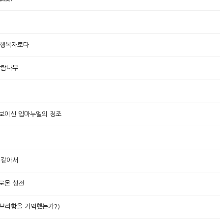
 행복자로다
감람나무
 보이신 임마누엘의 징조
 같아서
로몬 성전
아브라함을 기억했는가?)