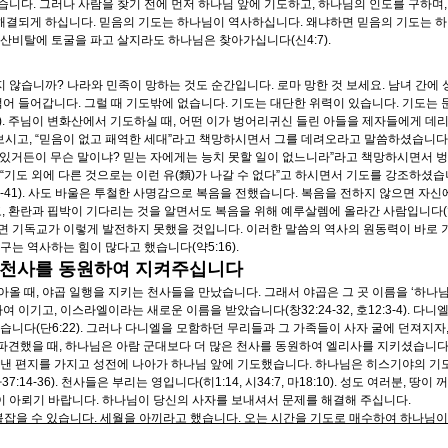
니다. 그러나 사람을 찾기 전에 먼저 하나님 앞에 기도하고, 하나님의 인도를 구하며,
결되게 하십니다. 믿음의 기도는 하나님이 역사하십니다. 왜냐하면 믿음의 기도는 하나
산비탈에 토굴을 파고 살지라도 하나님은 찾아가십니다(신4:7).
 않습니까? 나라와 민족이 망하는 것도 순간입니다. 로마 망한 것 보세요. 남녀 간에
썩어 들어갑니다. 그럴 때 기도밖에 없습니다. 기도는 대단한 위력이 있습니다. 기도는
2). 주님이 변화산에서 기도하실 때, 어떤 이가 벙어리귀신 들린 아들을 제자들에게 
 보시고, “믿음이 없고 패역한 세대”라고 책망하시면서 그를 데려오라고 말씀하셨습니다(막
수 있거든이 무슨 말이냐? 믿는 자에게는 능치 못할 일이 없느니라”라고 책망하시면서 벙
기도 외에 다른 것으로는 이런 유(類)가 나갈 수 없다”고 하시면서 기도를 강조하셨습니다
7-41). 사도 바울은 투철한 사명감으로 복음을 전했습니다. 복음을 전하지 않으면 자
고, 환란과 핍박이 기다리는 것을 알면서도 복음을 위해 예루살렘에 올라간 사람입니다(행2
면 기독교가 이렇게 발전하지 못했을 것입니다. 이러한 말씀의 역사의 원동력이 바로 기
는 역사하는 힘이 많다고 했습니다(약5:16).
을 천사를 동원하여 지켜주십니다
올 때, 야곱 일행을 지키는 천사들을 만났습니다. 그래서 야곱은 그 곳 이름을 ‘하나
름하여 이기고, 이스라엘이라는 새로운 이름을 받았습니다(창32:24-32, 호12:3-4). 
습니다(단6:22). 그러나 다니엘을 모함하던 무리들과 그 가족들이 사자 굴에 던져지
를 파견했을 때, 하나님은 아람 군대보다 더 많은 천사를 동원하여 엘리사를 지키셨습니다(
보낸 편지를 가지고 성전에 나아가 하나님 앞에 기도했습니다. 하나님은 히스기야의 기도
4-36). 천사들은 부리는 영입니다(히1:14, 시34:7, 마18:10). 성도 여러분, 땅
 아뢰기 바랍니다. 하나님이 당신의 사자를 보내셔서 문제를 해결해 주십니다.
 붙잡을 수 있습니다. 세월을 아끼라고 했습니다. 오는 시간을 기도로 매수하여 하나님