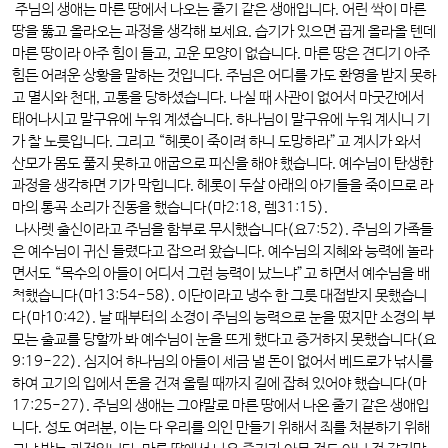
주님의 생애는 마른 땅에서 나오는 줄기 같은 생애입니다. 어린 싹이 마른
땅을 뚫고 올라오는 과정을 생각해 보세요. 습기가 있으면 곱게 올라올 텐데
마른 땅이라 아주 힘이 들고, 고운 모양이 없습니다. 마른 땅은 견디기 아주
힘든 어려운 상황을 말하는 것입니다. 주님은 어디를 가도 환영을 받지 못하
고 멸시와 천대, 고통을 당하셨습니다. 나실 때 사관이 없어서 마굿간에서
태어나시고 말구유에 누워 계셨습니다. 하나님이 말구유에 누워 계시니 기
가 찰 노릇입니다. 그리고 “헤롯이 죽이려 하니 도망하라”고 계시가 와서
산모가 몸도 풀지 못하고 애굽으로 피신을 해야 했습니다. 예수님이 탄생한
과정을 생각하면 기가 막힙니다. 헤롯이 두살 아래의 아기들을 죽이므로 라
마의 통곡 소리가 진동을 했습니다(마2:18, 렘31:15).
나사렛 출신이라고 주님을 함부로 무시했습니다(요7:52). 주님의 가족들
은 예수님이 귀신 들렸다고 잡으러 왔습니다. 예수님의 지혜와 능력에 놀라
면서도 “목수의 아들이 어디서 그런 능력이 났느냐”고 하면서 예수님을 배
척했습니다(마13:54-58). 이단이라고 냉수 한 그릇 대접받지 못했습니
다(마10:42). 날 때부터의 소경이 주님의 능력으로 눈을 떴지만 소경의 부
모는 출교를 당할까 봐 예수님이 눈을 뜨게 했다고 증거하지 못했습니다(요
9:19-22). 심지어 하나님의 아들이 세금 낼 돈이 없어서 베드로가 낚시를
하여 고기의 입에서 돈을 건져 올릴 때까지 길에 잡혀 있어야 했습니다(마
17:25-27). 주님의 생애는 그야말로 마른 땅에서 나온 줄기 같은 생애입
니다. 성도 여러분, 이는 다 우리를 의인 만들기 위해서 죄를 처분하기 위해