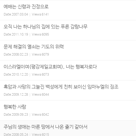
예배는 신령과 진정으로
Date
2007.03.04
Views
6141
오직 나는 하나님의 집에 있는 푸른 감람나무
Date
2011.10.19
Views
6095
문제 해결의 열쇠는 기도의 위력
Date
2008.02.23
Views
6079
이스라엘이여(평강제일교회여), 너는 행복자로다
Date
2010.12.20
Views
6073
흑암과 사망의 그늘진 백성에게 친히 보이신 임마누엘의 징조
Date
2009.12.28
Views
6044
행복한 사람
Date
2009.09.23
Views
6042
주님의 생애는 마른 땅에서 나온 줄기 같아서
Date
2008.05.24
Views
6015