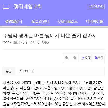
Sketchbook5, 스케치북5
Sketchbook5, 스케치북5
평강제일교회
ENGLISH
생명의양식
오늘의 만나
갓모닝브레드
테마바이블
주님의 생애는 마른 땅에서 나온 줄기 같아서
관리자
조회 수
6015
추천 수
0
댓글
0
수정
삭제
본문
사53:1-12
서론 : 이사야 선지자는 우리를 구원하시러 이 땅에 오시는 주님의 생애가
마른 땅에서 나온 줄기 같아서 고운 모양도 없고, 풍채도 없고, 흠모할 만한
아름다운 것이 없다고 했습니다. 아모스의 아들 이사야 선지자는 유대의 유
력한 상류 계급 출신으로서(사1:1), 웃시야 왕이 죽던 해에 선지자로 소명
을 받고 주전 739년부터 680년까지 60년 동안 선지자로서 사역을 했습니