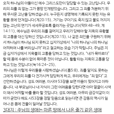
오직 하나님의 아들이신 예수 그리스도만이 담당할 수 있는 고난입니다. 우
리의 죄를 죄 없는 그가 몽땅 인계받았습니다. 그리고 그 죄를 처분하기 위
해 무서운 고난을 당하셨습니다. 누구든지 생명책에 기록되지 못한 자는 유
황불 못에 던져집니다(계20:15). 거기는 구더기도 죽지 않고 불도 꺼지지
않는 고난의 연기가 세세무궁토록 올라가는 곳입니다(막9:48-49, 계
14:11). 예수님은 우리의 죄를 걸머지고 우리가 당해야 할 지옥의 유황불
의 고통을 대신 당하신 것입니다(계20:15). 나 같은 죄인을 구원하기 위해
서 하나님이 하나님 되지 못하고 십자가상에서 “나의 하나님 나의 하나님
어찌하여 나를 버리십니까”라고 절교하는 모습 기가 막힙니다. 주님은 지
금 십자가상에서 지옥불의 고통을 당하고 있는 것입니다. “내가 목마르다”
할 때 몸에 수분이 없어 목마른 것이 아닙니다. 활활 타는 지옥의 고통을 당
하고 있는 것입니다(눅16:24-25).
하나님은 이렇게 우리들을 사랑하셨습니다(롬5:8). 죄를 알지도 못하는
그에게 우리의 죄를 다 전가시켜 담당하게 하고, 우리에게는 “죄 없다”고
선언하셨습니다. 성도 여러분, 이사야 53장을 보면 마음이 찢어지고 아파
옵니다. 내 부모님이나 내 자식이 그런 어려움을 당한다면 아마 얼굴이 사색
이 돼서 어찌할 바를 몰라 할 것입니다. 성도 여러분, 아무리 금강석같이 이
마가 굳었다 해도 사53장을 정말 믿음으로 읽는다면 큰 감동의 역사가 일
어나 온 몸에 전율이 일어날 것입니다.
3대지 : 주님의 생애는 마른 땅에서 나온 줄기 같은 생애