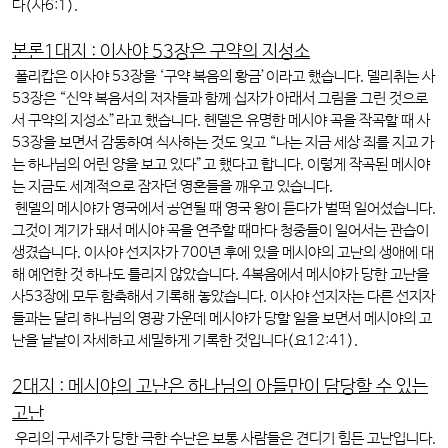
다(사6:1).
본론1대지 : 이사야 53장은 구약의 지성소
폴리캅은 이사야 53장을 ‘구약 복음의 황금’이라고 했습니다. 델리취는 사
53장은 “신약 복음서의 저자들과 함께 십자가 아래서 그림을 그린 것으로
서 구약의 지성소”라고 했습니다. 헨델은 유명한 메시야 곡을 작곡할 때 사
53장을 보면서 감동하여 식사하는 것도 잊고 “나는 지금 세상 죄를 지고 가
는 하나님의 어린 양을 보고 있다”고 했다고 합니다. 이렇게 작곡된 메시야
는 지금도 세계적으로 잠자던 영혼들을 깨우고 있습니다.
헨델의 메시야가 영국에서 공연될 때 영국 왕이 듣다가 벌떡 일어섰습니다.
그것이 계기가 돼서 메시야 곡을 연주할 때마다 청중들이 일어서는 관습이
생겼습니다. 이사야 선지자가 700년 후에 있을 메시야의 고난의 생애에 대
해 예언한 것 하나도 틀리지 않았습니다. 4복음에서 메시야가 당한 고난을
사53장에 모두 함축해서 기록해 놓았습니다. 이사야 선지자는 다른 선지자
들과는 달리 하나님의 영광 가운데 메시야가 당할 일을 보면서 메시야의 고
난을 낱낱이 자세하고 세밀하게 기록한 것입니다(요12:41).
2대지 : 메시야의 고난은 하나님의 아들만이 담당할 수 있는
고난
우리의 구세주가 당한 극한 수난은 보통 사람들은 견디기 힘든 고난입니다.