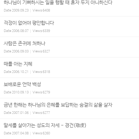
하나님이 기뻐하시는 일을 행할 때 혼자 두지 아니하신다
Date
2009.09.23
Views
6408
걱정이 없어야 평안합니다
Date
2006.08.07
Views
6339
사람은 존귀에 처하나
Date
2006.09.03
Views
6327
때를 아는 지혜
Date
2006.10.21
Views
6318
보배로운 언약 백성
Date
2010.09.13
Views
6279
금년 한해는 하나님의 은혜를 보답하는 숨결의 삶을 살자
Date
2007.01.06
Views
6277
말세를 살아가는 성도의 자세 - 경건(敬虔)
Date
2007.04.08
Views
6260