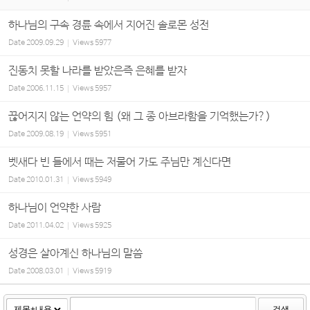
하나님의 구속 경륜 속에서 지어진 솔로몬 성전
Date
2009.09.29
Views
5977
진동치 못할 나라를 받았은즉 은혜를 받자
Date
2006.11.15
Views
5957
끊어지지 않는 언약의 힘 (왜 그 종 아브라함을 기억했는가?)
Date
2009.08.19
Views
5951
벳새다 빈 들에서 때는 저물어 가도 주님만 계신다면
Date
2010.01.31
Views
5949
하나님이 언약한 사람
Date
2011.04.02
Views
5925
성경은 살아계신 하나님의 말씀
Date
2008.03.01
Views
5919
검색