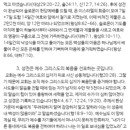
먹고 마셨습니다(대상29:20-22, 출24:11, 신12:7, 14:26). 후에 성전
이 완공되어 솔로몬이 헌당예배를 드릴 때, 온 이스라엘의 회중이 모여 7일
+7일 도합 14일간 여호와 앞에서 절기로 지켰는데, 이때 바쳐진 제물은 소
2만2천 마리, 양 12만 마리나 되었으며(왕상8:62-66), 솔로몬이 기도를
마치매 불이 하늘에서부터 내려와서 그 번제물과 제물들을 사르고 여호와
의 영광이 구름으로 그 전에 가득하였습니다(대하7:1, 왕상8:10-11).
14일간의 낙성식을 마치고 돌아가는 모든 백성들의 마음은 하나님께서 베
풀어 주신 모든 은혜를 인하여 기뻐하며 마음에 즐거워하였습니다(왕상
8:66, 대하7:10).
3. 성전은 예수 그리스도의 복음을 선포하는 곳입니다.
교회는 예수 그리스도의 십자가 피로 사신 공동체입니다(행20:28). 그렇
기 때문에 교회는 오직 예수 그리스도의 십자가 복음만을 증거해야 합니다.
사도들이 말씀을 전할 때에 믿는 자가 남자의 수만 약 5천이나 되었으며, 주
의 말씀이 힘이 있어 흥왕하여 세력을 얻고, 제자의 수가 더 심히 많아졌다
고 성경은 기록하고 있습니다(행4:4, 6:7, 12:24, 19:20). 주께서 환상
가운데 바울에게 “두려워하지 말며 잠잠하지 말고 말하라 이는 이 성중에
내 백성이 많음이라”고 말씀하셨습니다(행18:9-10). 예수님도 이 땅에
계실 때, 무리가 예수를 자기들에게서 떠나시지 못하게 만류하자, “내가 다
른 동네에서도 복음을 전하여야 하리니 나는 이 일로 보내심을 입었노라”고