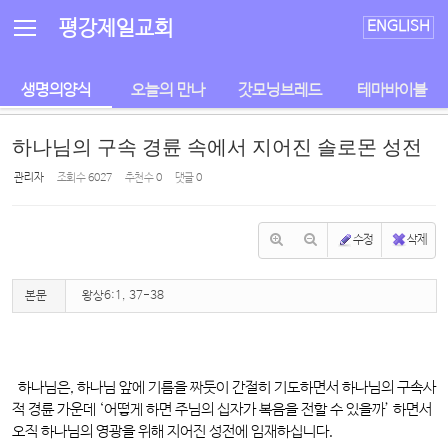
Sketchbook5, 스케치북5
Sketchbook5, 스케치북5
평강제일교회
ENGLISH
생명의양식
오늘의 만나
갓모닝브레드
테마바이블
하나님의 구속 경륜 속에서 지어진 솔로몬 성전
관리자
조회 수
6027
추천 수
0
댓글
0
수정
삭제
본문
왕상6:1, 37-38
하나님은, 하나님 앞에 기름을 짜듯이 간절히 기도하면서 하나님의 구속사
적 경륜 가운데 ‘어떻게 하면 주님의 십자가 복음을 전할 수 있을까’ 하면서
오직 하나님의 영광을 위해 지어진 성전에 임재하십니다.