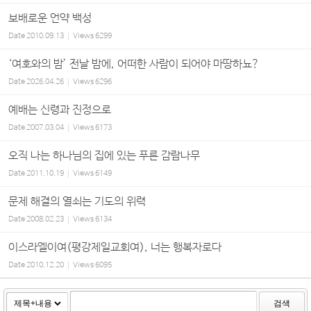
보배로운 언약 백성
Date
2010.09.13
Views
6299
‘여호와의 밤’ 전날 밤에, 어떠한 사람이 되어야 마땅하뇨?
Date
2026.04.26
Views
6296
예배는 신령과 진정으로
Date
2007.03.04
Views
6173
오직 나는 하나님의 집에 있는 푸른 감람나무
Date
2011.10.19
Views
6149
문제 해결의 열쇠는 기도의 위력
Date
2008.02.23
Views
6134
이스라엘이여(평강제일교회여), 너는 행복자로다
Date
2010.12.20
Views
6095
검색