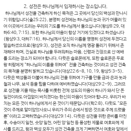
2. 성전은 하나님께서 임재하시는 장소입니다.
하나님께서 성전을 건축하게 하신 목적은 그 곳에서 당신의 백성과 만나시
기 위함입니다(출25:22). 분명히 성전에는 하나님의 눈과 귀가 머물러 있
어 이곳에서 드리는 우리의 기도를 하나님께서 들으십니다(왕상8:29, 대
하6:40, 7:15). 또한 하나님의 마음이 항상 거기에 있겠다고 하셨습니다
(왕상9:3, 대하7:16). 하나님께서 당신의 이름을 영영히 성전에 두겠다고
말씀하셨으므로(왕상9:3), 성전은 오직 하나님께 영광 돌리기 위해서 존
재해야 하며, 진실로 하나님을 두려워하는 마음, 신령과 진정으로 산 예배
를 드리는 장소가 되어야 합니다. 다윗은 솔로몬에게, 또한 솔로몬은 두로
왕 히람에게 “하나님의 이름을 위하여” 전을 건축하는 것이라고 성전 건축
의 목적을 분명히 밝히고 있습니다(대상22:6-8, 10, 19, 왕상5:3-5).
다윗은 백성들과 더불어 하나님의 전을 위하여 기구를 만들 금과 은과 놋과
철과 나무, 보석 등을 힘을 다하여 예비하였습니다(대상29:2-9). 그러므
로 성전을 지을 때는 목사를 비롯한 전체 성도의 마음이 하나가 돼서 단 돈
일전이라도 아낌없이 바치겠다는 헌신의 마음이 있어야 합니다. 우리가 바
치는 모든 것이 하나님에게서 온 것이기 때문입니다(학2:8). 다윗도 “모든
것이 주께로 말미암았사오니 우리가 주의 손에서 받은 것으로 주께 드렸을
뿐”이라고 고백하였습니다(대상29:14). 다윗은 성전을 위한 준비를 마친
후, 수송아지 일천, 숫양 일천, 어린 양 일천 등 풍성한 제물로 여호와께 제
사를 드리고, 왕과 백성 모두가 성전 건축을 크게 기뻐하면서 여호와 앞에서