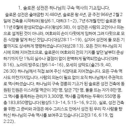
1. 솔로몬 성전은 하나님의 구속 역사의 기초입니다.
솔로몬 성전은 출애굽한 지 480년, 솔로몬 왕 4년, 곧 주전 966년 2월 2
일에 건축을 시작하여(왕상6:1, 대하3:1-2), 7년 6개월 만인 솔로몬 왕
11년 8월에 완성되었습니다(왕상6:38). 이 성전은 사람의 고안이나 의논
으로 설계된 것이 아니라, 여호와의 손이 다윗에게 임하여 그려 다윗으로 모
든 식양을 알게 하신 것입니다(대상28:11-19). 심지어 성전에 둘 모든 기
물까지도 상세하게 명령하셨습니다(대상28:13). 모든 것이 하나님의 지
시에 의해 지어졌으므로, 솔로몬이 여호와의 전의 기지를 쌓던 날부터 준공
하기까지 단 1%의 실수나 결점이 없이 완벽하게 필역되었습니다(대하
8:16). 노아의 방주도(창6:14-16), 모세의 성막도(출25:9, 40,
26:30) 하나님께서 직접 보여 주신 식양대로 지어졌습니다. 모든 구속 역
사도 마찬가지입니다. 사람의 의논이 필요 없이 오직 하나님께서 주권적으
로 역사하셨습니다. 하나님의 구속 경륜의 기초가 된 솔로몬 성전 건축에 동
원된 인원은 이스라엘 역군이 3만 명, 담군 7만 명, 돌을 뜨는 자가 8만 명,
그 역사를 동독하는 관리가 3,300명, 역사를 감독하는 두목이 550명 등
총 183,850명입니다(왕상5:13-14, 5:15-16, 9:23). 실로, 성전 건축
을 위한 그 준비와 과정은 예수 그리스도 안에서 성전 된 우리 각 사람을 향
하신 하나님의 구속 역사를 보여주고 있습니다(고전3:16, 6:19, 엡
2:22).