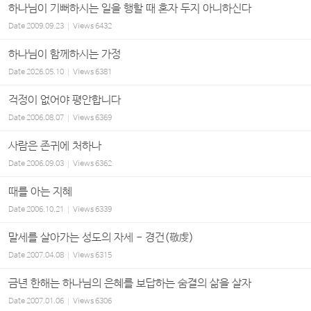
하나님이 기뻐하시는 일을 행할 때 혼자 두지 아니하신다
Date
2009.09.23
Views
6432
하나님이 함께하시는 가정
Date
2026.05.10
Views
6381
걱정이 없어야 평안합니다
Date
2006.08.07
Views
6369
사람은 존귀에 처하나
Date
2006.09.03
Views
6362
때를 아는 지혜
Date
2006.10.21
Views
6339
말세를 살아가는 성도의 자세 - 경건(敬虔)
Date
2007.04.08
Views
6315
금년 한해는 하나님의 은혜를 보답하는 숨결의 삶을 살자
Date
2007.01.06
Views
6306