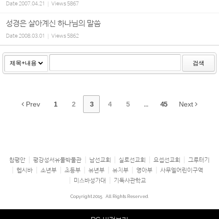
Date
2007.04.21
Views
5867
성경은 살아계신 하나님의 말씀
Date
2008.03.01
Views
5862
검색
Prev
1
2
3
4
5
...
45
Next
참평안
평강성서유물박물관
남선교회
실로선교회
요셉선교회
그루터기
헵시바
소년부
초등부
유년부
유치부
영아부
사무엘어린이구역
미스바성가대
기독사관학교
Copyright 2015
All Rights Reserved.