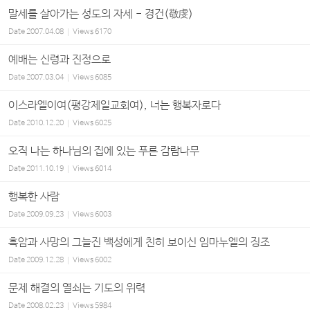
말세를 살아가는 성도의 자세 - 경건(敬虔)
Date
2007.04.08
Views
6170
예배는 신령과 진정으로
Date
2007.03.04
Views
6085
이스라엘이여(평강제일교회여), 너는 행복자로다
Date
2010.12.20
Views
6025
오직 나는 하나님의 집에 있는 푸른 감람나무
Date
2011.10.19
Views
6014
행복한 사람
Date
2009.09.23
Views
6003
흑암과 사망의 그늘진 백성에게 친히 보이신 임마누엘의 징조
Date
2009.12.28
Views
6002
문제 해결의 열쇠는 기도의 위력
Date
2008.02.23
Views
5984