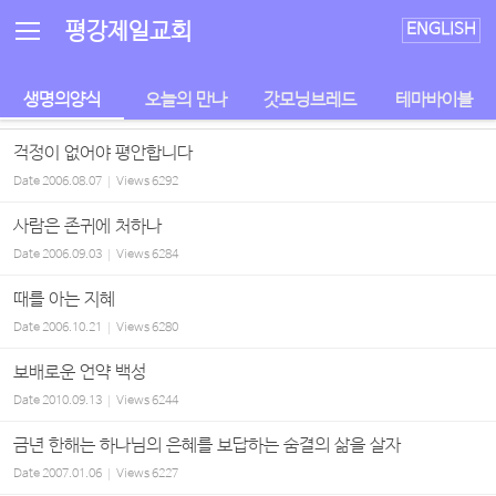
Sketchbook5, 스케치북5
Sketchbook5, 스케치북5
평강제일교회
ENGLISH
생명의양식
오늘의 만나
갓모닝브레드
테마바이블
걱정이 없어야 평안합니다
Date
2006.08.07
Views
6292
사람은 존귀에 처하나
Date
2006.09.03
Views
6284
때를 아는 지혜
Date
2006.10.21
Views
6280
보배로운 언약 백성
Date
2010.09.13
Views
6244
금년 한해는 하나님의 은혜를 보답하는 숨결의 삶을 살자
Date
2007.01.06
Views
6227