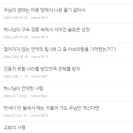
주님의 생애는 마른 땅에서 나온 줄기 같아서
Date
2008.05.24
Views
5924
하나님의 구속 경륜 속에서 지어진 솔로몬 성전
Date
2009.09.29
Views
5914
끊어지지 않는 언약의 힘 (왜 그 종 아브라함을 기억했는가?)
Date
2009.08.19
Views
5913
진동치 못할 나라를 받았은즉 은혜를 받자
Date
2006.11.15
Views
5907
하나님이 언약한 사람
Date
2011.04.02
Views
5901
벳새다 빈 들에서 때는 저물어 가도 주님만 계신다면
Date
2010.01.31
Views
5876
교회의 사명