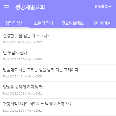
Sketchbook5, 스케치북5
Sketchbook5, 스케치북5
평강제일교회
ENGLISH
생명의양식
오늘의 만나
갓모닝브레드
테마바이블
신령한 옷을 입은 자 누구냐?
Date
2023.04.29
Views
2072
빈 무덤의 신비
Date
2023.04.07
Views
2070
말씀대로 사는 교회는 짐을 함께 지는 교회이다
Date
2025.11.21
Views
2068
양심을 상하게 하지 말라
Date
2026.02.08
Views
2062
평강제일교회의 어린이는 날마다 천국 잔치
Date
2021.05.03
Views
2062