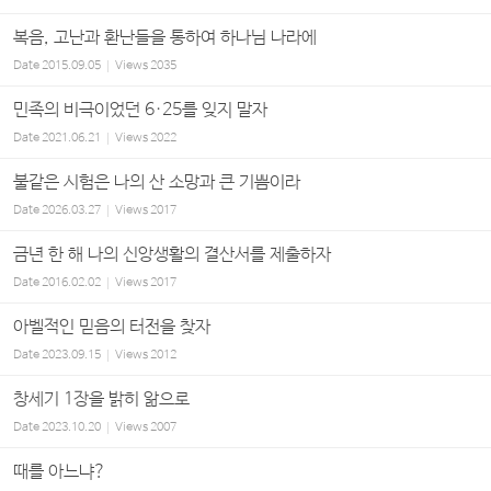
복음, 고난과 환난들을 통하여 하나님 나라에
Date
2015.09.05
Views
2035
민족의 비극이었던 6·25를 잊지 말자
Date
2021.06.21
Views
2022
불같은 시험은 나의 산 소망과 큰 기쁨이라
Date
2026.03.27
Views
2017
금년 한 해 나의 신앙생활의 결산서를 제출하자
Date
2016.02.02
Views
2017
아벨적인 믿음의 터전을 찾자
Date
2023.09.15
Views
2012
창세기 1장을 밝히 앎으로
Date
2023.10.20
Views
2007
때를 아느냐?