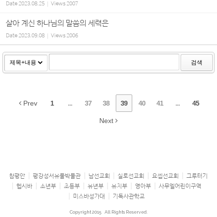
Date
2023.08.25
Views
2007
살아 계신 하나님의 말씀의 세력은
Date
2023.09.08
Views
2006
검색
Prev
1
...
37
38
39
40
41
...
45
Next
참평안
평강성서유물박물관
남선교회
실로선교회
요셉선교회
그루터기
헵시바
소년부
초등부
유년부
유치부
영아부
사무엘어린이구역
미스바성가대
기독사관학교
Copyright 2015
All Rights Reserved.