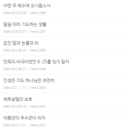
아멘 주 예수여 오시옵소서
Date
2023.03.26
Views
2058
말씀 따라 기도하는 생활
Date
2025.02.07
Views
2057
값진 땀과 눈물과 피
Date
2024.08.23
Views
2053
민족의 비극이었던 6·25를 잊지 말자
Date
2022.06.27
Views
2049
인생은 가도 하나님은 여전히
Date
2021.12.13
Views
2043
예루살렘의 보호
Date
2023.06.18
Views
2042
대풍년의 추수꾼이 되자
Date
2023.12.01
Views
2041