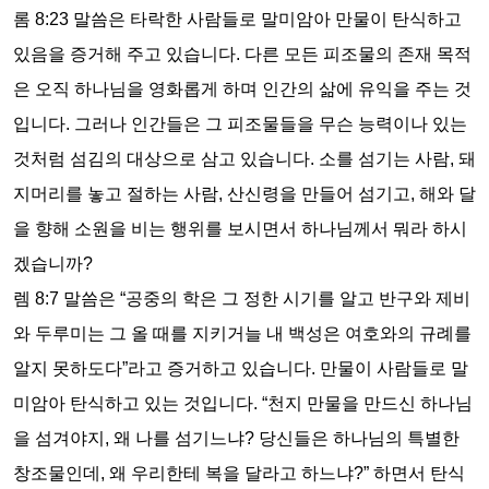
롬
8:23
말씀은 타락한 사람들로 말미암아 만물이 탄식하고
있음을 증거해 주고 있습니다
.
다른 모든 피조물의 존재 목적
은 오직 하나님을 영화롭게 하며 인간의 삶에 유익을 주는 것
입니다
.
그러나 인간들은 그 피조물들을 무슨 능력이나 있는
것처럼 섬김의 대상으로 삼고 있습니다
.
소를 섬기는 사람
,
돼
지머리를 놓고 절하는 사람
,
산신령을 만들어 섬기고
,
해와 달
을 향해 소원을 비는 행위를 보시면서 하나님께서 뭐라 하시
겠습니까
?
렘
8:7
말씀은
“
공중의 학은 그 정한 시기를 알고 반구와 제비
와 두루미는 그 올 때를 지키거늘 내 백성은 여호와의 규례를
알지 못하도다
”
라고 증거하고 있습니다
.
만물이 사람들로 말
미암아 탄식하고 있는 것입니다
. “
천지 만물을 만드신 하나님
을 섬겨야지
,
왜 나를 섬기느냐
?
당신들은 하나님의 특별한
창조물인데
,
왜 우리한테 복을 달라고 하느냐
?”
하면서 탄식