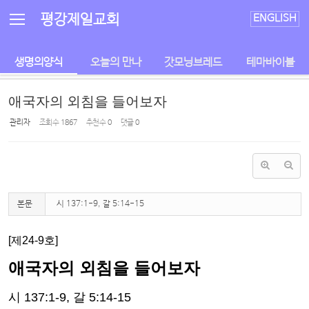
Sketchbook5, 스케치북5
Sketchbook5, 스케치북5
평강제일교회
ENGLISH
생명의양식
오늘의 만나
갓모닝브레드
테마바이블
애국자의 외침을 들어보자
관리자
조회 수
1867
추천 수
0
댓글
0
본문
시 137:1-9, 갈 5:14-15
[
제
24
-9
호]
애국자의 외침을 들어보자
시
137:1-9,
갈
5:14-15