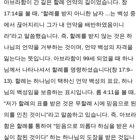
아브라함이 간 길은 할례 언약의 길이었습니다
.
창
17:14
을 볼 때
, “
할례를 받지 아니한 남자
...
는 백성 중
에서 끊어지리니 그가 내 언약을 배반하였음이니
라
”
라고 말씀했습니다
.
즉
,
할례를 받지 않는 것은 하
나님의 언약을 거부하는 것이며
,
언약 백성의 자격을
잃는다는 뜻입니다
.
아브라함이
99
세 되었을 때 하나
님께서 나타나셔서 할례를 명령하셨습니다
(
창
17:9
–
13).
할례는 하나님이 택하신 언약 백성의 표요
,
하나
님의 백성임을 보증하는 표시입니다
.
롬
4:11
을 볼 때
,
“
저가 할례의 표를 받은 것은 무할례 시에 믿음으로 된
의를 인친 것이니
”
라고 말씀하고 있습니다
.
즉
,
아브라
함은 할례를 통하여
“
믿음으로 의롭다 하심을 받은 사
실이 참된 것이다
”
하는 하나님의 도장을 받은 것입니