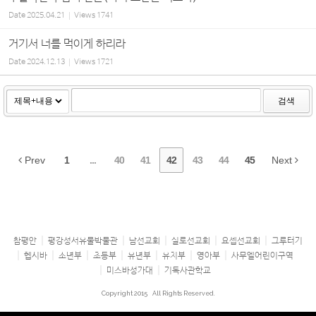
Date
2025.04.21
Views
1741
거기서 너를 먹이게 하리라
Date
2024.12.13
Views
1721
검색
Prev
1
...
40
41
42
43
44
45
Next
참평안
평강성서유물박물관
남선교회
실로선교회
요셉선교회
그루터기
헵시바
소년부
초등부
유년부
유치부
영아부
사무엘어린이구역
미스바성가대
기독사관학교
Copyright 2015
All Rights Reserved.