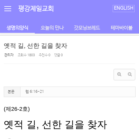
Sketchbook5, 스케치북5
Sketchbook5, 스케치북5
평강제일교회
ENGLISH
생명의양식
오늘의 만나
갓모닝브레드
테마바이블
옛적 길, 선한 길을 찾자
관리자
조회 수
1803
추천 수
0
댓글
0
본문
렘 6:16-21
(제26-2호)
옛적 길
,
선한 길을 찾자