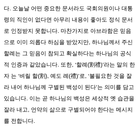
다
.
오늘날 어떤 중요한 문서라도 국회의원이나 대통
령의 직인이 없다면 아무리 내용이 좋아도 정식 문서
로 인정받지 못합니다
.
마찬가지로 아브라함은 믿음
으로 이미 의롭다 하심을 받았지만
,
하나님께서 주신
할례는 그 믿음이 참되고 확실하다는 하나님의 공식
적 인증과 같았습니다
.
또한
, ‘
할례
(
割禮
)’
라는 말의 한
자 는
‘
벼릴 할
(
割
),
예도 례
(
禮
)’
로
, ‘
불필요한 것을 잘
라 내어 하나님께 구별된 백성이 된다
’
는 의미를 담고
있습니다
.
이는 곧 하나님의 백성은 세상적 옛 습관을
잘라 내고
,
언약의 삶으로 구별되어야 한다는 메시지
를 전합니다
.