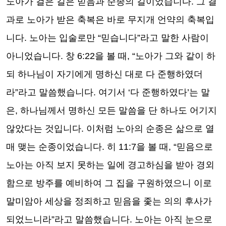
노아가 걸은 길은 믿음과 순종의 길이었습니다
.
그 결
과로 노아가 받은 축복은 바로 무지개 언약의 축복입
니다
.
노아는 입술로만
“
믿습니다
”
라고 말한 사람이
아니었습니다
.
창
6:22
을 볼 때
, “
노아가 그와 같이 하
되 하나님이 자기에게 명하신 대로 다 준행하였더
라
”
라고 말씀했습니다
.
여기서
‘
다 준행하였다
’
는 말
은
,
하나님께서 명하신 모든 말씀을 단 하나도 어기지
않았다는 것입니다
.
이처럼 노아의 순종은 삶으로 열
매 맺는 순종이었습니다
.
히
11:7
을 볼 때
, “
믿음으로
노아는 아직 보지 못하는 일에 경고하심을 받아 경외
함으로 방주를 예비하여 그 집을 구원하였으니 이로
말미암아 세상을 정죄하고 믿음을 좇는 의의 후사가
되었느니라
”
라고 말씀했습니다
.
노아는 아직 눈으로