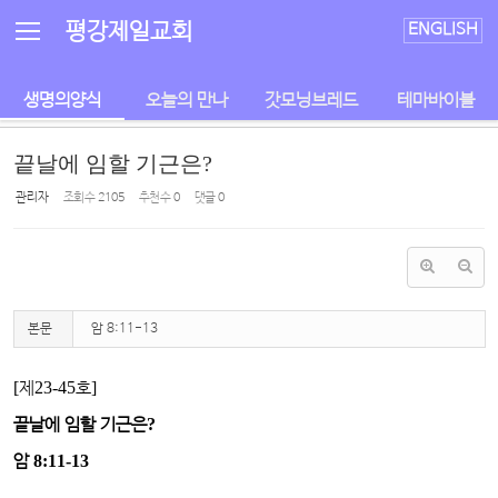
Sketchbook5, 스케치북5
Sketchbook5, 스케치북5
평강제일교회
ENGLISH
생명의양식
오늘의 만나
갓모닝브레드
테마바이블
끝날에 임할 기근은?
관리자
조회 수
2105
추천 수
0
댓글
0
본문
암 8:11-13
[
제
23
-45
호
]
끝날에 임할 기근은
?
암
8:11-13