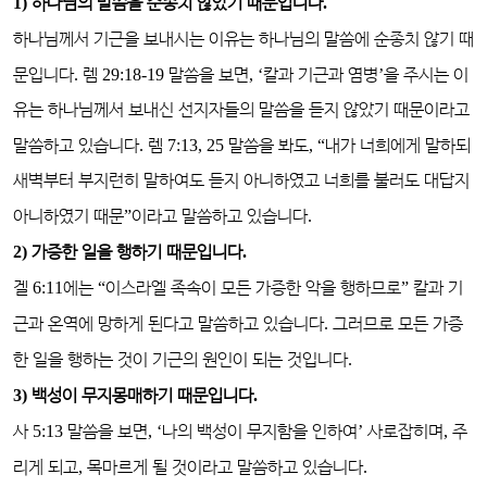
1)
하나님의 말씀을 순종치 않았기 때문입니다
.
하나님께서 기근을 보내시는 이유는 하나님의 말씀에 순종치 않기 때
문입니다
.
렘
29:18-19
말씀을 보면
, ‘
칼과 기근과 염병
’
을 주시는 이
유는 하나님께서 보내신 선지자들의 말씀을 듣지 않았기 때문이라고
말씀하고 있습니다
.
렘
7:13, 25
말씀을 봐도
, “
내가 너희에게 말하되
새벽부터 부지런히 말하여도 듣지 아니하였고 너희를 불러도 대답지
아니하였기 때문
”
이라고 말씀하고 있습니다
.
2)
가증한 일을 행하기 때문입니다
.
겔
6:11
에는
“
이스라엘 족속이 모든 가증한 악을 행하므로
”
칼과 기
근과 온역에 망하게 된다고 말씀하고 있습니다
.
그러므로 모든 가증
한 일을 행하는 것이 기근의 원인이 되는 것입니다
.
3)
백성이 무지몽매하기 때문입니다
.
사
5:13
말씀을 보면
, ‘
나의 백성이 무지함을 인하여
’
사로잡히며
,
주
리게 되고
,
목마르게 될 것이라고 말씀하고 있습니다
.