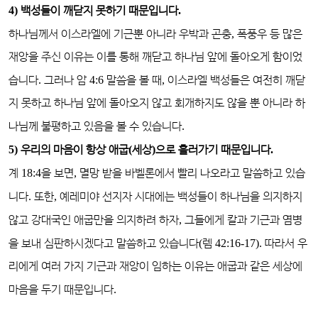
4)
백성들이 깨닫지 못하기 때문입니다
.
하나님께서 이스라엘에 기근뿐 아니라 우박과 곤충
,
폭풍우 등 많은
재앙을 주신 이유는 이를 통해 깨닫고 하나님 앞에 돌아오게 함이었
습니다
.
그러나 암
4:6
말씀을 볼 때
,
이스라엘 백성들은 여전히 깨닫
지 못하고 하나님 앞에 돌아오지 않고 회개하지도 않을 뿐 아니라 하
나님께 불평하고 있음을 볼 수 있습니다
.
5)
우리의 마음이 항상 애굽
(
세상
)
으로 흘러가기 때문입니다
.
계
18:4
을 보면
,
멸망 받을 바벨론에서 빨리 나오라고 말씀하고 있습
니다
.
또한
,
예레미야 선지자 시대에는 백성들이 하나님을 의지하지
않고 강대국인 애굽만을 의지하려 하자
,
그들에게 칼과 기근과 염병
을 보내 심판하시겠다고 말씀하고 있습니다
(
렘
42:16-17).
따라서 우
리에게 여러 가지 기근과 재앙이 임하는 이유는 애굽과 같은 세상에
마음을 두기 때문입니다
.