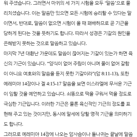
워 주셨습니다
.
그러면서 마귀의 세 가지 시험을 모두
‘
말씀
’
으로 물
리치셨습니다
.
이는 말씀만 있으면 모든 시험에 승리할 수 있다는 말
이면서
,
반대로
,
말씀이 없으면 시험이 올 때 패배하므로 곧 기근을
당하게 된다는 것을 뜻하기도 합니다
.
따라서 성경은 기갈의 원인을
은혜받지 못하는 것으로 말씀하고 있습니다
.
마지막
7
년 대환난 가운데도 말씀이 끊어지는 기갈이 있는가 하면 육
신의 기근이 있습니다
. “
양식이 없어 주림이 아니며 물이 없어 갈함
이 아니요 여호와의 말씀을 듣지 못한 기갈이라
”(
암
8:11-13),
또한
예레미야
14
장이나 겔
4:15-17
말씀을 보면 이스라엘에 무서운 기근
이 임할 것을 예언하고 있습니다
.
쇠똥으로 떡을 구워서 먹을 정도로
극심한 기근입니다
.
이러한 기근은 물론 육신적인 기근의 정도를 표
현해 주고 있는 것이지만
,
동시에 말세에 당할 영적 기근을 의미하기
도 합니다
.
그러므로 예레미야
14
장에 나오는 암사슴이나 들나귀는 끝날에 말씀