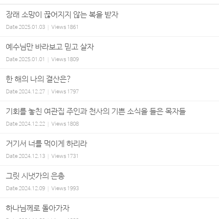
장래 소망이 끊어지지 않는 복을 받자
Date
2025.01.03
Views
1861
예수님만 바라보고 믿고 살자
Date
2025.01.01
Views
1809
한 해의 나의 결산은?
Date
2024.12.27
Views
1797
기회를 놓친 여관집 주인과 천사의 기쁜 소식을 들은 목자들
Date
2024.12.22
Views
1808
거기서 너를 먹이게 하리라
Date
2024.12.13
Views
1731
그릿 시냇가의 은총
Date
2024.12.09
Views
1993
하나님께로 돌아가자