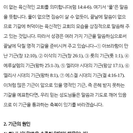
이 없는 육신적인 교회를 의미합니다
(
렘
14:4-6).
여기서
‘
풀
’
은 말씀
을 뜻합니다
.
풀이 없으면 짐승이 살 수 없듯이
,
끝날에 말씀이 없으
므로 기갈에 허덕이는 육신적인 교회의 모습을 상징적으로 말씀해 주
고 있는 것입니다
.
따라서 성경은 여러 가지 기근을 말씀하심으로써
끝날에 닥칠 영적 기갈을 준비시켜 주고 있습니다
--
①
아브라함이 만
난 기근
(
창
12:10),
②
이삭의 기근
(
창
26:1),
③
룻의 기근
(
룻
1:1),
④
예루살렘의 기근
(
왕하
25:1-3),
⑤
엘리야 시대의 기근
(
왕상
17:1),
⑥
엘리사 시대의 기근
(
왕하
8:1),
⑦
에스겔 시대의 기근
(
겔
4:16-17).
이처럼 많은 기근이 앞으로 있을 영적인 기근
,
즉 은혜 받지 못하는
기갈을 예표한다면
,
우리 믿는 성도님들은 말씀과 기도로 깨어 있음
으로 이 기근을 통과하는 축복이 있기를 바라겠습니다
.
2.
기근의 원인