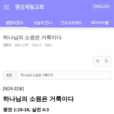
Sketchbook5, 스케치북5
Sketchbook5, 스케치북5
평강제일교회
ENGLISH
생명의양식
오늘의 만나
갓모닝브레드
테마바이블
하나님의 소원은 거룩이다
관리자
조회 수
2197
추천 수
0
댓글
0
본문
하나님의 소원은 거룩이다
[
제
24
-22
호]
하나님의 소원은 거룩이다
벧전
1:15-16,
살전
4:3