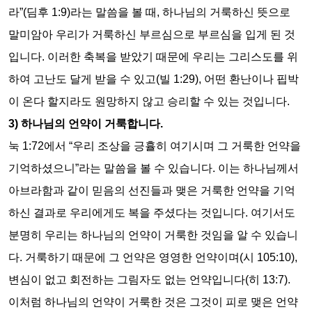
라
”(
딤후
1:9)
라는 말씀을 볼 때
,
하나님의 거룩하신 뜻으로
말미암아 우리가 거룩하신 부르심으로 부르심을 입게 된 것
입니다
.
이러한 축복을 받았기 때문에 우리는 그리스도를 위
하여 고난도 달게 받을 수 있고
(
빌
1:29),
어떤 환난이나 핍박
이 온다 할지라도 원망하지 않고 승리할 수 있는 것입니다
.
3)
하나님의 언약이 거룩합니다
.
눅
1:72
에서
“
우리 조상을 긍휼히 여기시며 그 거룩한 언약을
기억하셨으니
”
라는 말씀을 볼 수 있습니다
.
이는 하나님께서
아브라함과 같이 믿음의 선진들과 맺은 거룩한 언약을 기억
하신 결과로 우리에게도 복을 주셨다는 것입니다
.
여기서도
분명히 우리는 하나님의 언약이 거룩한 것임을 알 수 있습니
다
.
거룩하기 때문에 그 언약은 영영한 언약이며
(
시
105:10),
변심이 없고 회전하는 그림자도 없는 언약입니다
(
히
13:7).
이처럼 하나님의 언약이 거룩한 것은 그것이 피로 맺은 언약