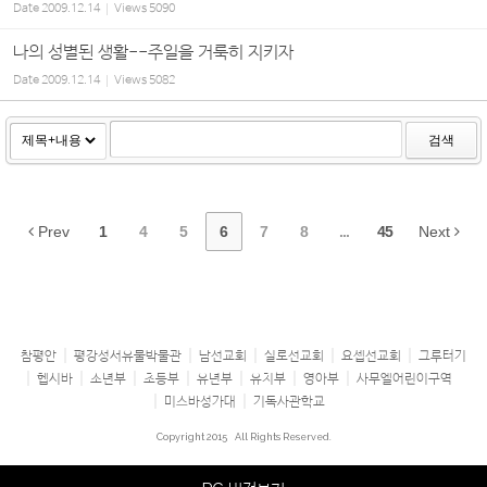
Date
2009.12.14
Views
5090
나의 성별된 생활--주일을 거룩히 지키자
Date
2009.12.14
Views
5082
검색
Prev
1
4
5
6
7
8
...
45
Next
참평안
평강성서유물박물관
남선교회
실로선교회
요셉선교회
그루터기
헵시바
소년부
초등부
유년부
유치부
영아부
사무엘어린이구역
미스바성가대
기독사관학교
Copyright 2015
All Rights Reserved.