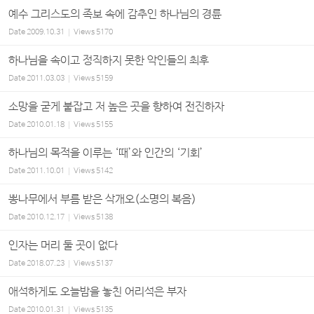
예수 그리스도의 족보 속에 감추인 하나님의 경륜
Date
2009.10.31
Views
5170
하나님을 속이고 정직하지 못한 악인들의 최후
Date
2011.03.03
Views
5159
소망을 굳게 붙잡고 저 높은 곳을 향하여 전진하자
Date
2010.01.18
Views
5155
하나님의 목적을 이루는 ‘때’와 인간의 ‘기회’
Date
2011.10.01
Views
5142
뽕나무에서 부름 받은 삭개오(소명의 복음)
Date
2010.12.17
Views
5138
인자는 머리 둘 곳이 없다
Date
2018.07.23
Views
5137
애석하게도 오늘밤을 놓친 어리석은 부자
Date
2010.01.31
Views
5135