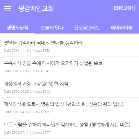
Sketchbook5, 스케치북5
Sketchbook5, 스케치북5
평강제일교회
ENGLISH
생명의양식
오늘의 만나
갓모닝브레드
테마바이블
옛날을 기억하라 역대의 연대를 생각하라
Date
2010.11.13
Views
5250
구속사적 경륜 속에 메시아가 오기까지 성별된 족보
Date
2010.03.03
Views
5241
세상에서 가장 고상(高尙)한 지식
Date
2010.04.28
Views
5212
메시아적 왕으로서 영광의 입성 (평화의 왕, 겸손의 왕의 입성)
Date
2010.04.03
Views
5178
모든 사람을 위하여 하나님께 감사하는 생활 (행복하게 사는 비결)
Date
2009.07.11
Views
5177