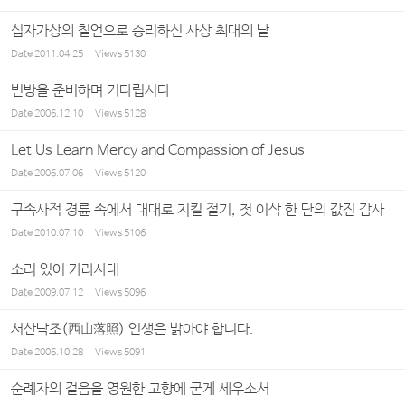
십자가상의 칠언으로 승리하신 사상 최대의 날
Date
2011.04.25
Views
5130
빈방을 준비하며 기다립시다
Date
2006.12.10
Views
5128
Let Us Learn Mercy and Compassion of Jesus
Date
2006.07.06
Views
5120
구속사적 경륜 속에서 대대로 지킬 절기, 첫 이삭 한 단의 값진 감사
Date
2010.07.10
Views
5106
소리 있어 가라사대
Date
2009.07.12
Views
5096
서산낙조(西山落照) 인생은 밝아야 합니다.
Date
2006.10.28
Views
5091
순례자의 걸음을 영원한 고향에 굳게 세우소서