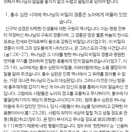
위해서 하나님의 말씀을 놓치지 말고 두렵고 떨림으로 믿어야 합니다.
1. 홍수 심판 시대에 하나님의 비밀의 경륜은 노아에게 머물러 있었
습니다.
신구약 성경은 타락한 인생들에 대한 구원의 역사입니다. 이는 영원 전부
터 작정하신 하나님의 구속의 경륜이며, 그 경륜은 땅은 물론 하늘의 천사도
모르는 만세와 만대로부터 옴으로 감춰진 비밀입니다(엡3:9). 이 비밀의
경륜이 이제 그의 성도들에게 나타났으니, 곧 그리스도의 구원 사건입니다
(골1:26-27). 하나님은 그 시대를 향한 하나님의 비밀의 경륜과 영원한
언약을 자기를 경외하며 친밀한 종들에게 먼저 말씀하셨습니다(암3:7, 시
25:14). 노아에게는 홍수 심판의 비밀을, 아브라함에게는 소돔 멸망의 비
밀을 알려 주셨습니다. 홍수 심판은 인류 역사에서 그 유래를 찾아볼 수 없
는, 가장 크나큰 하나님의 진노의 대심판입니다. 그러나 이것은 아닌 밤중
에 홍두깨처럼 갑자기 하신 게 아니라 당신의 종을 통해서 미리 말씀하신 것
입니다. 그럼에도 사람들은 노아의 경고를 조롱하고 무시하다가, 홍수에 다
멸절당하기까지 깨닫지 못했습니다(마24:39). 원래 홍수 심판은 하나님
마음에 두지 않았던 것이나, 당시 사람들이 하나님을 잊어버리고 강퍅한 마
음뿐이어서(롬1:23,28), 사람의 죄악이 세상에 찰찰 차고 넘칠 정도로 관
영(貫盈)하고(창6:5), 온 땅이 부서지고 무너질 정도로 패괴(敗壞)(창
6:11)하였기 때문에 내린 형벌이었습니다. 창6:6에 ‘한탄하다’는 ‘신음하