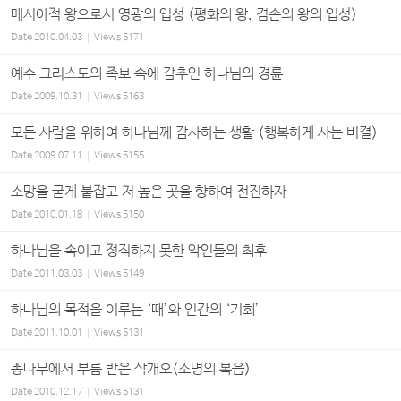
메시아적 왕으로서 영광의 입성 (평화의 왕, 겸손의 왕의 입성)
Date
2010.04.03
Views
5171
예수 그리스도의 족보 속에 감추인 하나님의 경륜
Date
2009.10.31
Views
5163
모든 사람을 위하여 하나님께 감사하는 생활 (행복하게 사는 비결)
Date
2009.07.11
Views
5155
소망을 굳게 붙잡고 저 높은 곳을 향하여 전진하자
Date
2010.01.18
Views
5150
하나님을 속이고 정직하지 못한 악인들의 최후
Date
2011.03.03
Views
5149
하나님의 목적을 이루는 ‘때’와 인간의 ‘기회’
Date
2011.10.01
Views
5131
뽕나무에서 부름 받은 삭개오(소명의 복음)
Date
2010.12.17
Views
5131