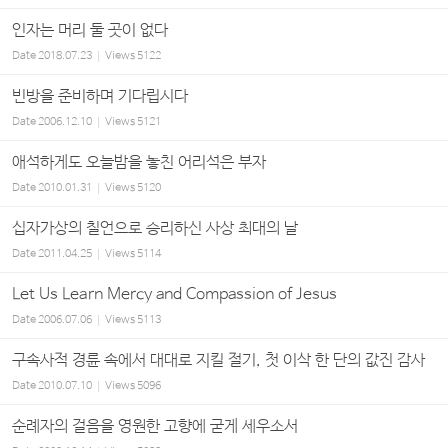
인자는 머리 둘 곳이 없다
Date
2018.07.23
Views
5122
빈방을 준비하며 기다립시다
Date
2006.12.10
Views
5121
애석하게도 오늘밤을 놓친 어리석은 부자
Date
2010.01.31
Views
5120
십자가상의 칠언으로 승리하신 사상 최대의 날
Date
2011.04.25
Views
5114
Let Us Learn Mercy and Compassion of Jesus
Date
2006.07.06
Views
5113
구속사적 경륜 속에서 대대로 지킬 절기, 첫 이삭 한 단의 값진 감사
Date
2010.07.10
Views
5096
순례자의 걸음을 영원한 고향에 굳게 세우소서