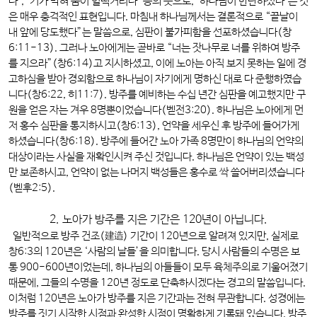
다’, ‘기가 막혀 숨이 헐떡거리다’ 등의 뜻으로, ‘하나님이 한탄하셨다’는 것
은 매우 충격적인 표현입니다. 마침내 하나님께서는 결론적으로 “끝날이
내 앞에 당도했다”는 말씀으로, 심판이 불가피함을 선포하셨습니다(창
6:11-13). 그러나 노아에게는 곧바로 “너는 잣나무로 너를 위하여 방주
를 지으라”(창6:14)고 지시하셨고, 이에 노아는 아직 보지 못하는 일에 경
고하심을 받아 경외함으로 하나님이 자기에게 명하신 대로 다 준행하였습
니다(창6:22, 히11:7). 방주를 예비하는 수십 년간 심판을 예고했지만 구
원을 얻은 자는 겨우 8명뿐이었습니다(벧전3:20). 하나님은 노아에게 먼
저 홍수 심판을 통지하시고(창6:13), 언약을 세우신 후 방주에 들어가게
하셨습니다(창6:18). 방주에 들어간 노아 가족 8명만이 하나님의 언약의
대상이라는 사실을 재확인시켜 주신 것입니다. 하나님은 언약이 있는 백성
만 보존하시고, 언약이 없는 나머지 백성들은 홍수로 싹 쓸어버리셨습니다
(벧후2:5).
2. 노아가 방주를 지은 기간은 120년이 아닙니다.
일반적으로 방주 건조(建造) 기간이 120년으로 알려져 있지만, 실제로
창6:3의 120년은 ‘사람의 날들’을 의미합니다. 당시 사람들의 수명은 보
통 900-600년이었는데, 하나님의 아들들이 모두 육체주의로 기울어졌기
때문에, 그들의 수명을 120년 정도로 단축하시겠다는 경고의 말씀입니다.
이처럼 120년은 노아가 방주를 지은 기간과는 전혀 무관합니다. 성경에는
방주를 짓기 시작한 시점과 완성한 시점이 명확하게 기록돼 있습니다. 방주