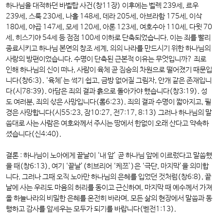
하나님을 대적하던 바벨탑 사건(창11장) 이후에는 벨렉 239세, 르우
239세, 스룩 230세, 나홀 148세, 데라 205세, 아브라함 175세, 이삭
180세, 야곱 147세, 모세 120세, 아론 123세, 여호수아 110세, 다윗 70
세, 히스기야 54세 등 점점 100세 이하로 단축되었습니다. 이는 죄를 빨리
종료시키고 하나님 본연의 창조 세계, 의의 나라를 만드시기 위한 하나님의
사랑의 방편이었습니다. 수명이 단축된 근본적 이유는 무엇입니까? 죄로
인해 하나님의 신이 떠나, 사람이 육체 곧 짐승의 차원으로 떨어졌기 때문입
니다(창6:3). ‘육체’는 썩기 쉽고, 금방 없어질 그림자, 안개 같은 존재입니
다(시78:39). 아담은 죄의 결과 흙으로 돌아가야 했습니다(창3:19). 성
도 여러분, 죄의 삯은 사망입니다(롬6:23). 죄의 결과 수명이 짧아지고, 필
경은 사망합니다(시55:23, 잠10:27, 전7:17, 8:13) 그러나 하나님의 말
씀대로 사는 사람은 여호와께서 주시는 땅에서 한없이 오래 산다고 약속하
셨습니다(신4:40).
결론 :
하나님이 노아에게 끝날이 ‘내 앞’ 곧 하나님 앞에 이르렀다고 말씀했
을 때(창6:13), 여기 ‘끝날’(히브리어 ‘케쯔’)은 ‘극단, 마지막’을 의미합
니다. 그러나 그때 오직 노아만 하나님의 은혜를 입었던 것처럼(창6:8), 끝
날에 사는 우리도 마음의 허리를 동이고 근신하여, 마지막 때 예수께서 가져
올 하늘나라의 비밀한 은혜를 온전히 바라며, 모든 삶의 현장에서 말씀과 동
행하고 감사를 앞세우는 모두가 되기를 바랍니다(벧전1:13).