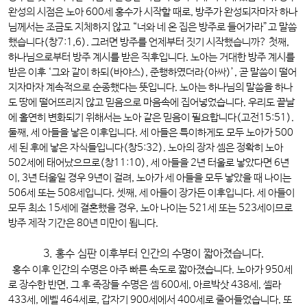
완성의 시점은 노아 600세 홍수가 시작할 때로, 방주가 완성되자마자 하나
님께서는 조금도 지체하지 않고 “너와 네 온 집은 방주로 들어가라”고 말씀
했습니다(창7:1,6). 그러면 방주를 언제부터 짓기 시작했습니까? 첫째,
하나님으로부터 방주 계시를 받은 직후입니다. 노아는 거대한 방주 계시를
받은 이후 ‘그와 같이 하되(바야스), 준행하였더라(아싸)’, 곧 말씀이 떨어
지자마자 계속적으로 순종했다는 뜻입니다. 노아는 하나님의 말씀을 하나
도 땅에 떨어뜨리지 않고 믿음으로 마음속에 집어넣었습니다. 우리도 끝날
에 홀연히 변화되기 위해서는 노아 같은 믿음이 필요합니다(고전15:51).
둘째, 세 아들을 낳은 이후입니다. 세 아들은 특이하게도 모두 노아가 500
세 된 후에 낳은 자식들입니다(창5:32). 노아의 장자 셈은 정확히 노아
502세에 태어났으므로(창11:10), 세 아들을 2년 터울로 낳았다면 6년
이, 3년 터울일 경우 9년이 걸려, 노아가 세 아들을 모두 낳았을 때 나이는
506세 또는 508세입니다. 셋째, 세 아들이 장가든 이후입니다. 세 아들이
모두 최소 15세에 결혼했을 경우, 노아 나이는 521세 또는 523세이므로
방주 제작 기간은 80년 미만이 됩니다.
3. 홍수 심판 이후부터 인간의 수명이 짧아졌습니다.
홍수 이후 인간의 수명은 아주 빠른 속도로 짧아졌습니다. 노아가 950세
로 장수한 반면, 그 후 족장들 수명은 셈 600세, 아르박삿 438세, 셀라
433세, 에벨 464세로, 갑자기 900세에서 400세로 줄어들었습니다. 또