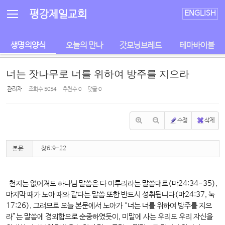
Sketchbook5, 스케치북5
Sketchbook5, 스케치북5
평강제일교회
ENGLISH
생명의양식
오늘의 만나
갓모닝브레드
테마바이블
너는 잣나무로 너를 위하여 방주를 지으라
관리자
조회 수
5054
추천 수
0
댓글
0
수정
삭제
본문
창6:9-22
천지는 없어져도 하나님 말씀은 다 이루리라는 말씀대로(마24:34-35),
마지막 때가 노아 때와 같다는 말씀 또한 반드시 성취됩니다(마24:37, 눅
17:26). 그러므로 오늘 본문에서 노아가 “너는 너를 위하여 방주를 지으
라”는 말씀에 경외함으로 순종하였듯이, 미말에 사는 우리도 우리 자신을