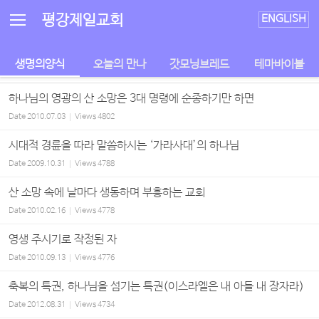
Sketchbook5, 스케치북5
Sketchbook5, 스케치북5
평강제일교회
ENGLISH
생명의양식
오늘의 만나
갓모닝브레드
테마바이블
하나님의 영광의 산 소망은 3대 명령에 순종하기만 하면
Date
2010.07.03
Views
4802
시대적 경륜을 따라 말씀하시는 ‘가라사대’의 하나님
Date
2009.10.31
Views
4788
산 소망 속에 날마다 생동하며 부흥하는 교회
Date
2010.02.16
Views
4778
영생 주시기로 작정된 자
Date
2010.09.13
Views
4776
축복의 특권, 하나님을 섬기는 특권(이스라엘은 내 아들 내 장자라)
Date
2012.08.31
Views
4734