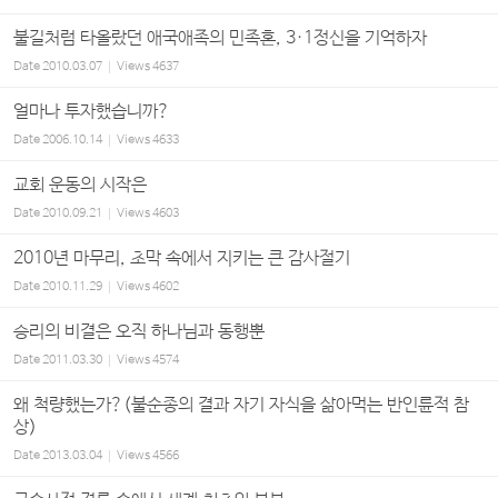
불길처럼 타올랐던 애국애족의 민족혼, 3·1정신을 기억하자
Date
2010.03.07
Views
4637
얼마나 투자했습니까?
Date
2006.10.14
Views
4633
교회 운동의 시작은
Date
2010.09.21
Views
4603
2010년 마무리, 초막 속에서 지키는 큰 감사절기
Date
2010.11.29
Views
4602
승리의 비결은 오직 하나님과 동행뿐
Date
2011.03.30
Views
4574
왜 척량했는가?(불순종의 결과 자기 자식을 삶아먹는 반인륜적 참
상)
Date
2013.03.04
Views
4566