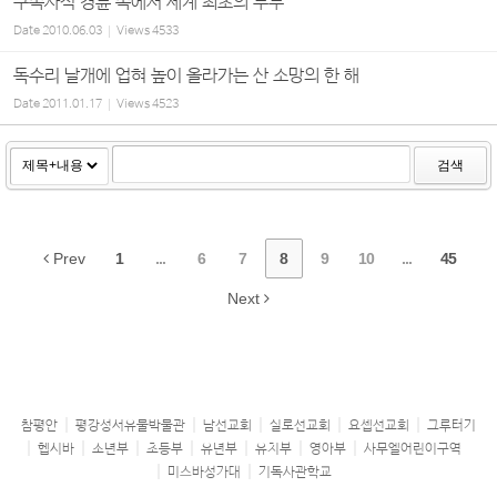
구속사적 경륜 속에서 세계 최초의 부부
Date
2010.06.03
Views
4533
독수리 날개에 업혀 높이 올라가는 산 소망의 한 해
Date
2011.01.17
Views
4523
검색
Prev
1
...
6
7
8
9
10
...
45
Next
참평안
평강성서유물박물관
남선교회
실로선교회
요셉선교회
그루터기
헵시바
소년부
초등부
유년부
유치부
영아부
사무엘어린이구역
미스바성가대
기독사관학교