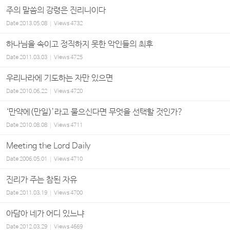
주의 말씀의 강령은 진리니이다
Date
2013.05.08
Views
4732
하나님을 속이고 정직하지 못한 악인들의 최후
Date
2011.03.03
Views
4725
우리나라에 기도하는 자만 있으면
Date
2010.06.22
Views
4720
‘만약에(만일)’라고 물으신다면 무엇을 선택할 것인가?
Date
2010.08.08
Views
4711
Meeting the Lord Daily
Date
2006.05.01
Views
4710
진리가 주는 참된 자유
Date
2011.03.19
Views
4700
아담아 네가 어디 있느냐
Date
2012.03.29
Views
4669