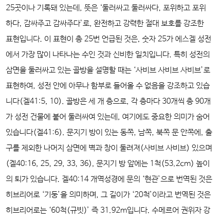
25곳이나 기록돼 있는데, 뜻은 ‘둘러싸고 둘러싸다, 포위하고 포위
하다, 감싸주고 감싸주다’로, 완전하고 강력한 절대 보호를 강조한
표현입니다. 이 표현이 총 25번 언급된 것은, 숫자 25가 에스겔 성전
에서 가장 많이 나타나는 수인 것과 신비한 일치입니다. 특히 성전의
삼면을 둘러싸고 있는 골방을 설명할 때는 ‘사비브 사비브 사비브’로
표현하여, 성전 안에 아무나 함부로 들어올 수 없음을 강조하고 있습
니다(겔41:5, 10). 골방은 세 개 층으로, 각 층마다 30개씩 총 90개
가 성전 건물에 붙어 둘러싸여 있는데, 여기에도 중요한 의미가 숨어
있습니다(겔41:6). 문지기 방이 있는 동쪽, 남쪽, 북쪽 문 안쪽에, 출
구를 제외한 나머지 삼면에 벽과 창이 둘려져(사비브 사비브) 있으며
(겔40:16, 25, 29, 33, 36), 문지기 방 앞에는 1척(53.2cm) 높이
의 퇴가 있습니다. 겔40:14 개역성경에 문의 ‘현관’으로 번역된 것은
히브리어로 ‘기둥’을 의미하며, 그 길이가 ‘20척’이라고 번역된 것은
히브리어로는 ‘60척(규빗)’ 즉 31.92m입니다. 수메르어 권위자 강