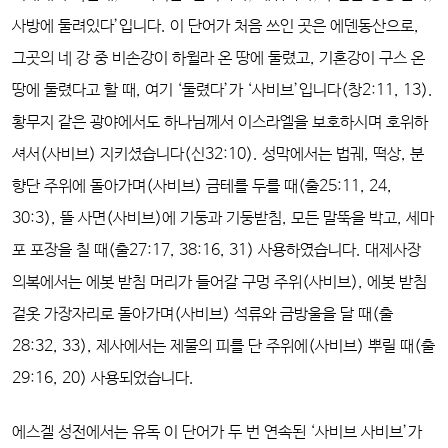
사방에 둘려있다’입니다. 이 단어가 처음 쓰인 곳은 에덴동산으로,
그곳의 네 강 중 비손강이 하윌라 온 땅에 둘렸고, 기혼강이 구스 온
땅에 둘렸다고 할 때, 여기 ‘둘렸다’가 ‘사비브’입니다(창2:11, 13).
황무지 같은 광야에서도 하나님께서 이스라엘을 보호하시며 호위하
셔서(사비브) 지키셨습니다(신32:10). 성막에서는 법궤, 떡상, 분
향단 주위에 돌아가며(사비브) 금테를 두를 때(출25:11, 24,
30:3), 뜰 사면(사비브)에 기둥과 기둥받침, 모든 말뚝을 박고, 세마
포 포장을 칠 때(출27:17, 38:16, 31) 사용하였습니다. 대제사장
의복에서는 에봇 받침 머리가 들어갈 구멍 주위(사비브), 에봇 받침
겉옷 가장자리로 돌아가며(사비브) 석류와 금방울을 달 때(출
28:32, 33), 제사에서는 제물의 피를 단 주위에(사비브) 뿌릴 때(출
29:16, 20) 사용되었습니다.
에스겔 성전에서는 유독 이 단어가 두 번 연속된 ‘사비브 사비브’가