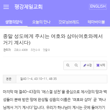
Sketchbook5, 스케치북5
Sketchbook5, 스케치북5
평강제일교회
ENGLISH
생명의양식
오늘의 만나
갓모닝브레드
테마바이블
종말 성도에게 주시는 여호와 삼마(여호와께서
거기 계시다)
관리자
조회 수
4309
추천 수
0
댓글
0
수정
삭제
본문
겔40:1-4, 43:10-11, 48:35
마지막 때 겔40-43장의 ‘에스겔 성전’을 중심으로 제사장의 땅과 백
성들이 분배 받은 땅에 완성될 성읍의 이름은 ‘여호와 삼마’ 곧 ‘하나
님께서 거기 계시다’입니다. 우리가 하나님이 계시는 곳에 들어가기