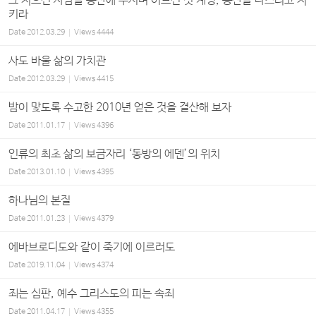
그 지으신 사람을 동산에 두시며 이르신 첫 계명, 동산을 다스리고 지
키라
Date
2012.03.29
Views
4444
사도 바울 삶의 가치관
Date
2012.03.29
Views
4415
밤이 맟도록 수고한 2010년 얻은 것을 결산해 보자
Date
2011.01.17
Views
4396
인류의 최초 삶의 보금자리 ‘동방의 에덴’의 위치
Date
2013.01.10
Views
4395
하나님의 본질
Date
2011.01.23
Views
4379
에바브로디도와 같이 죽기에 이르러도
Date
2019.11.04
Views
4374
죄는 심판, 예수 그리스도의 피는 속죄
Date
2011.04.17
Views
4355