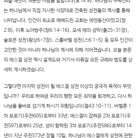
죄를 깨끗이 처분한 사람을 말합니다(호14:9). 하나님의 구속진리
는 하나님께서 직접 지시한 식양대로 건축된 성전들의 역사를 통해
나타납니다. 인간이 최초로 예배드린 교회는 에덴동산이었고(창
2:8), 이후 노아방주(창6:14-16), 모세 때의 성막(출25-31장),
솔로몬 성전(왕상6-7장), 스룹바벨 성전(스6:1-5) 등 모두 인간이
고안한 것이 아니라 하나님의 계시에 의해 지어졌습니다. 오늘 본문
의 에스겔 성전 역시 설계도와 거기서 이뤄질 모든 규례와 법도를 상
세히 계시하셨습니다.
그렇다면 마지막 성전이 될 에스겔 성전 이상의 궁극적 목적이 무엇
입니까? 우리로 하여금 우리의 행한 모든 죄악을 회개하고, 다시 하
나님을 올바로 섬기게 하시기 위함입니다(겔43:10-11). 바벨론 1
차 포로기(주전605)로부터 33년, 에스겔이 잡혀온 2차 포로기(주
전597)로부터 25년, 성이 함락된 3차 포로기(주전586)로부터 14
년이 지난 주전573년 정월 10일, 하나님이 에스겔에게 성전에 관한