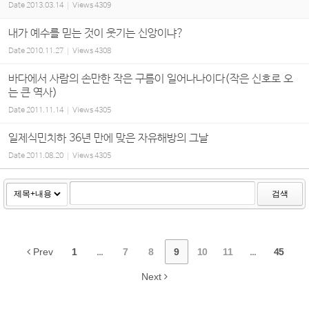
Date
2013.03.14
Views
4309
내가 예수를 믿는 것이 웃기는 신앙이냐?
Date
2010.11.27
Views
4308
바다에서 사람의 손만한 작은 구름이 일어나나이다(작은 신호로 오
는 큰 역사)
Date
2011.11.14
Views
4305
일제식민치하 36년 만에 맞은 자유해방의 그날
Date
2011.08.20
Views
4305
검색
Prev
1
...
7
8
9
10
11
...
45
Next