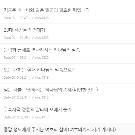
지금은 바나바와 같은 일꾼이 필요한 때입니다
Date
2011.07.07
Views
4346
20대 족장들의 연대기
Date
2011.10.25
Views
4333
능력과 권세로 역사하시는 하나님의 말씀
Date
2011.06.01
Views
4320
모든 개혁은 절대 하나님의 말씀으로만
Date
2010.09.21
Views
4319
믿는 자를 구원하시는 하나님의 지혜(미련한 전도)
Date
2012.08.31
Views
4312
구속사적 경륜의 알파와 오메가 숫자
Date
2012.06.30
Views
4312
종말 성도에게 주시는 여호와 삼마(여호와께서 거기 계시다)