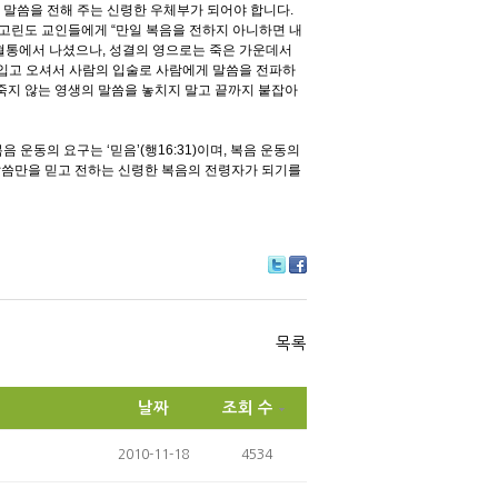
서 말씀을 전해 주는 신령한 우체부가 되어야 합니다.
한 고린도 교인들에게 “만일 복음을 전하지 아니하면 내
 혈통에서 나셨으나, 성결의 영으로는 죽은 가운데서
 입고 오셔서 사람의 입술로 사람에게 말씀을 전파하
히 죽지 않는 영생의 말씀을 놓치지 말고 끝까지 붙잡아
 운동의 요구는 ‘믿음’(행16:31)이며, 복음 운동의
님의 말씀만을 믿고 전하는 신령한 복음의 전령자가 되기를
Tw
Fa
itte
ce
r
bo
ok
목록
날짜
조회 수
2010-11-18
4534