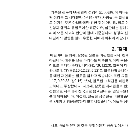
기록된 신구약 66권만이 성경이요, 66권만이 하나
된 성경은 그 시대뿐만 아니라 후대 사람들, 곧 말세를
로 여기신 것은 아브라함만 위한 것이 아니요, 의로 
신앙과 행위의 유일무이한 표준이요, 심판하는 절대 기
리의 모든 사고와 판단의 절대 기준입니다. 성경의 신
나님께서 말씀을 열어 우둔한 자에게 비취어 깨닫게 하실 때
2. ‘
마틴 루터는 첫째, 잘못된 신론을 비판했습니다. 천
아닙니다. 예수를 낳은 마리아도 예수를 믿어야 구원
적으로 부패한 존재입니다(렘17:9, 엡2:3). 일찍
하나도 없다”(롬3:10-12,23, 5:12)고 말씀
를 매번 재연하는 잘못을 범하고 있습니다. 또한 그
1:17, 9:30,33, 갈2:16). 넷째, 잘못된 교회관을
오하다고 주장합니다. 다섯째, 잘못된 내세관을 비판
선행으로 지옥에서 천국으로 옮겨진다’는 ‘만인구원설’을
씀에 위배됩니다. 여섯째, 잘못된 성경관을 비판했습니다
은 7개의 외경(外經)까지 포함시켰습니다. 이들은 
사도 바울은 유익한 것은 무엇이든지 공중 앞에서나 각