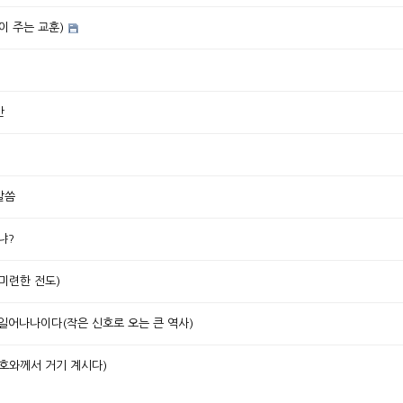
이 주는 교훈)
만
말씀
냐?
미련한 전도)
일어나나이다(작은 신호로 오는 큰 역사)
호와께서 거기 계시다)