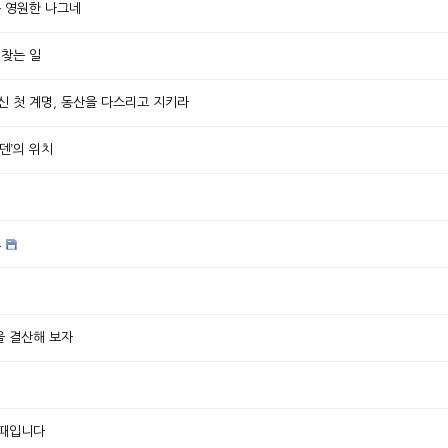
는 영원한 나그네
 찾는 일
신 첫 계명, 동산을 다스리고 지키라
덴’의 위치
도
을 결산해 보자
죄
 때입니다