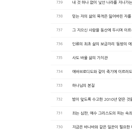
739
내 것 하나 없이 낯선 나라를 지나가
738
믿는 자의 삶의 목적은 잃어버린 자를
737
그 지으신 사람을 동산에 두시며 이르
736
인류의 최초 삶의 보금자리 ‘동방의 에
735
사도 바울 삶의 가치관
734
에바브로디도와 같이 죽기에 이르러
733
하나님의 본질
732
밤이 맟도록 수고한 2010년 얻은 것
731
죄는 심판, 예수 그리스도의 피는 속
730
지금은 바나바와 같은 일꾼이 필요한