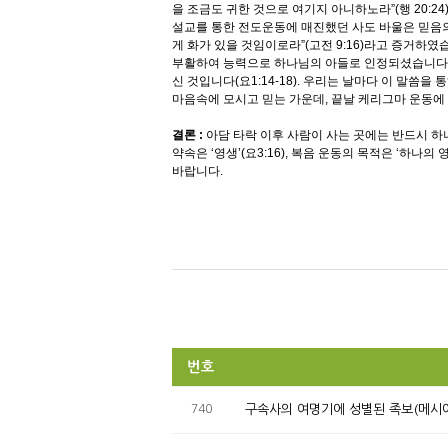
을 조금도 귀한 것으로 여기지 아니하노라”(행 20:
설교를 통한 전도운동에 매진했던 사도 바울은 믿음의 
게 화가 있을 것임이로라”(고전 9:16)라고 증거하
부활하여 능력으로 하나님의 아들로 인정되셨습니다(롬
신 것입니다(요1:14-18). 우리는 날마다 이 말씀
마음속에 모시고 믿는 가운데, 끝날 케리그마 운동에
결론 :
아담 타락 이후 사람이 사는 곳에는 반드시 하나님
약속은 ‘영생’(요3:16), 복음 운동의 목적은 ‘하
바랍니다.
번호
740
구속사의 여명기에 성별된 족보(메시아