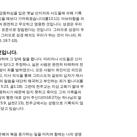
 감동하심을 입은 옛날 선지자와 사도들에 의해 기록
믿을 때보다 가까워졌습니다(롬13:11). 아브라함을 의
하여 완전하고 무오하고 영원한 것입니다. 성경은 우리
을 표준으로 정립된다는 것입니다. 그러므로 성경이 우
 그러므로 성경 해석도 우리가 하는 것이 아니라, 하
9:7-10).
것입니다.
배하며 그 앞에 절을 합니다. 마리아나 사도들은 신이
아 있다고 주장하나, 실은 사람은 완전히 타락하여 전
든 사람이 죄를 범하였으니, 모든 사람이 죄인이요 의인은
하고, 미사 의식을 통해 그리스도의 갈보리 십자가 제사
님의 말씀을 대단히 왜곡하고 부인하는 죄가 됩니다(롬
, 5:23, 골1:18). 그런데 천주교는 지상 교회가 절대 무
 원하시기 때문에 믿지 못하고 죽어도 그의 가족들의
의 행한 대로 갚아 주신다(마16:27)는 하나님의 말
:9, 살전2:13), 천주교에서는 성령으로 기록되지 않
깨닫고 있습니다.
 은혜의 복음 증거하는 일을 마치려 함에는 나의 생명