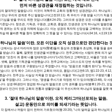
먼저 바른 성경관을 재정립하는 것입니다.
님의 절대적인 말씀입니다. 이것이 개혁주의 교회의 정통적인 성경관입니다. 하나님의
 만난 우리의 경계로 주신 말씀입니다(고전10:11). 즉 우리가 구원 받을 시기가 처음 
여기심을 받을 우리도 위한 것입니다(롬4:24-25). 그러므로 성경은 모든 시대를 초월
준입니다. 창조관, 기독관, 구원관, 교회관, 종말관, 인생관은 오직 하나님의 말씀만
적 권위는 오직 성경 자체에 있습니다. 이는 성경의 독자적 신앙성을 고백하는 것으로,
 올바른 짝을 찾아 정확하게 그 뜻을 알 수 있다는 것입니다(사34:16, 시119:130, 1
절대 하나님의 말씀’이란, 모든 이단을 오직 성경으로만 판단한다는 
주교에서는 성녀 마리아와 많은 성자(聖者)들의 동상과 조형물과 초상화, 유물 등을 숭
을 받습니다. 둘째, 잘못된 인생관을 비판했습니다. 천주교에서는 사람의 본래 의가 살
이 다윗은 “모친이 죄 중에 나를 잉태하였나이다”(시51:5)라고 고백하였고, 바울은 “모
하였습니다. 셋째, 잘못된 기독관을 비판했습니다. 천주교에서는 그리스도의 단번 속죄를 부정
들은 믿음과 선행으로 구원받는다고 주장합니다. 이는 “믿음으로 의롭게 된다”는 하나
 비판했습니다. 오직 예수 그리스도만이 교회의 머리요, 몸입니다(고전6:15, 엡1:22-23, 4:12
했습니다. 천주교는 사실상 지옥을 안 믿습니다. 저들은 ‘하나님은 만민이 구원받기를
 주장합니다. 그러나 이는, ‘영생을 주시기로 작정된 자’가 있으며(행13:48), 각 사람
. 성경 66권만이 영감된 하나님의 말씀으로 신적 권위를 갖는데(벧후1:20-21, 요일5
성경보다 인간이 만든 교회의 전통과 생활양식을 더 우선시하여 하나님의 말씀을 잘못 
3. ‘절대 하나님의 말씀’이란, 오직 케리그마(선포되는 말씀,
설교) 운동만으로 의미를 되새기라는 뜻입니다.
 집에서나 꺼림이 없이 전하여 가르쳤으며(행 20:20), “나의 달려갈 길과 하나님의