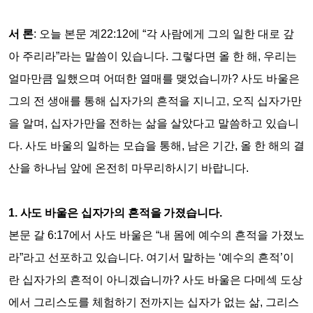
서 론
:
오늘 본문 계
22:12
에
“
각 사람에게 그의 일한 대로 갚
아 주리라
”
라는 말씀이 있습니다
.
그렇다면 올 한 해
,
우리는
얼마만큼 일했으며 어떠한 열매를 맺었습니까
?
사도 바울은
그의 전 생애를 통해 십자가의 흔적을 지니고
,
오직 십자가만
을 알며
,
십자가만을 전하는 삶을 살았다고 말씀하고 있습니
다
.
사도 바울의 일하는 모습을 통해
,
남은 기간
,
올 한 해의 결
산을 하나님 앞에 온전히 마무리하시기 바랍니다
.
1.
사도 바울은 십자가의 흔적을 가졌습니다
.
본문 갈
6:17
에서 사도 바울은
“
내 몸에 예수의 흔적을 가졌노
라
”
라고 선포하고 있습니다
.
여기서 말하는
‘
예수의 흔적
’
이
란 십자가의 흔적이 아니겠습니까
?
사도 바울은 다메섹 도상
에서 그리스도를 체험하기 전까지는 십자가 없는 삶
,
그리스