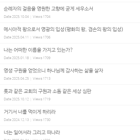
순례자의 걸음을 영원한 고향에 굳게 세우소서
Date
2025.10.04
Views
1704
메시아적 왕으로서 영광의 입성(평화의 왕, 겸손의 왕의 입성)
Date
2025.04.11
Views
1706
나는 어떠한 이름을 가지고 있는가?
Date
2025.01.18
Views
1709
영생 구원을 얻었으니 하나님께 감사하는 삶을 살자
Date
2025.04.25
Views
1713
롯과 같은 교회의 구원과 소돔 같은 세상 심판
Date
2025.10.12
Views
1719
거기서 너를 먹이게 하리라
Date
2024.12.13
Views
1730
너는 일어서라 그리고 떠나라