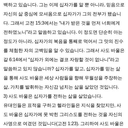
백하고 있습니다
.
그는 이제 십자가를 알 뿐 아니라
,
믿음으로
자신의 삶 중심에 모셔옴으로 십자가가 그의 전부가 됐습니
다
.
그래서 고전
15:3
에서는
“
내가 받은 것을 먼저 너희에게
전하였노니
”
라고 말씀하고 있습니다
.
이 정도면 단순히 아는
정도가 아니라
,
십자가의 복음을 통째로 먹어서 그 맛의 진수
를 체험한 자의 고백임을 알 수 있습니다
.
그래서 사도 바울은
갈
6:14
에서
“
십자가 외에는 결코 자랑할 것이 없나니
”
라고
말씀하고 있지 않습니까
?
십자가를 알고
,
십자가를 믿는 삶
을 통해 사도 바울은 세상 사람들을 향해 우월성을 주장하는
삶
,
가치를 발휘하는 자신감 넘치는 삶을 살았던 것입니다
.
3)
사도 바울은 십자가를 전하는 삶을 살았습니다
.
유대인들은 표적을 구하고 헬라인들은 지식을 찾았지만
,
사
도 바울은 십자가에 못 박힌 그리스도를 전하는 것을 자신의
사명으로 여겼던 것입니다
(
고전
1:23).
그리하여 사도 바울은