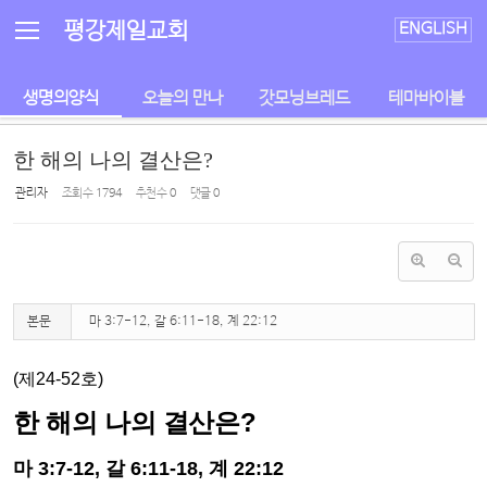
Sketchbook5, 스케치북5
Sketchbook5, 스케치북5
평강제일교회
ENGLISH
생명의양식
오늘의 만나
갓모닝브레드
테마바이블
한 해의 나의 결산은?
관리자
조회 수
1794
추천 수
0
댓글
0
본문
마 3:7-12, 갈 6:11-18, 계 22:12
(
제
24
-52
호
)
한 해의 나의 결산은
?
마
3:7-12,
갈
6:11-18,
계
22:12