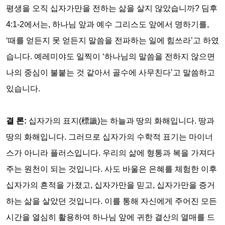
평생을 오직 십자가만을 전하는 삶을 살지 않았습니까
?
딤후
4:1-2
에서는
,
하나님 앞과 예수 그리스도 앞에서 명하기를
,
‘
때를 얻든지 못 얻든지 말씀을 전파하는 일에 힘쓰라
’
고 하였
습니다
.
예레미야도 일찍이
‘
하나님의 말씀을 전하지 않으면
나의 중심이 불붙는 것 같아서 골수에 사무친다
’
고 말씀하고
있습니다
.
결 론
:
십자가의 표지
(
標識
)
는 하늘과 땅의 화해입니다
.
땅과
땅의 화해입니다
.
그러므로 십자가의 수학적 표기는 마이너
스가 아니라 플러스입니다
.
우리의 삶에 형통과 복을 가져다
주는 원천이 되는 것입니다
.
사도 바울은 은혜를 체험한 이후
십자가의 흔적을 가졌고
,
십자가만을 믿고
,
십자가만을 증거
하는 삶을 살았던 것입니다
.
이를 통해 자신에게 주어진 모든
시간을 열심히 활용하여 하나님 앞에 귀한 결산의 열매를 드