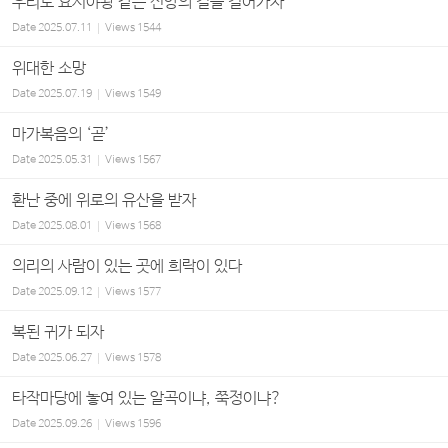
우리도 요시야왕 같은 신앙의 길을 걸어가자
Date
2025.07.11
Views
1544
위대한 소망
Date
2025.07.19
Views
1549
마가복음의 ‘곧’
Date
2025.05.31
Views
1567
환난 중에 위로의 유산을 받자
Date
2025.08.01
Views
1568
의리의 사람이 있는 곳에 희락이 있다
Date
2025.09.12
Views
1577
복된 귀가 되자
Date
2025.06.27
Views
1578
타작마당에 놓여 있는 알곡이냐, 쭉정이냐?
Date
2025.09.26
Views
1596