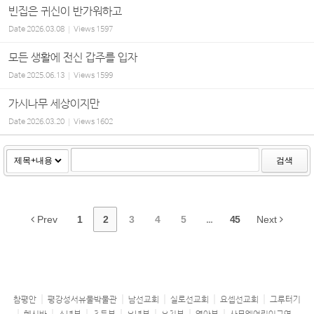
빈집은 귀신이 반가워하고
Date
2026.03.08
Views
1597
모든 생활에 전신 갑주를 입자
Date
2025.06.13
Views
1599
가시나무 세상이지만
Date
2026.03.20
Views
1602
검색
Prev
1
2
3
4
5
...
45
Next
참평안
평강성서유물박물관
남선교회
실로선교회
요셉선교회
그루터기