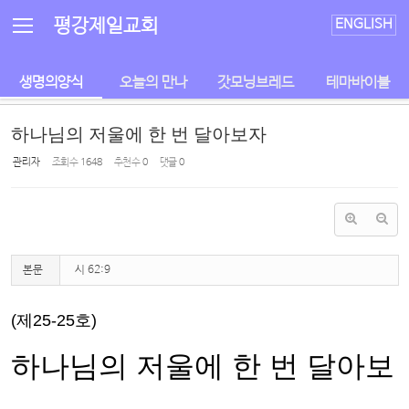
Sketchbook5, 스케치북5
Sketchbook5, 스케치북5
평강제일교회
ENGLISH
생명의양식
오늘의 만나
갓모닝브레드
테마바이블
하나님의 저울에 한 번 달아보자
관리자
조회 수
1648
추천 수
0
댓글
0
본문
시 62:9
(제25-25호)
하나님의 저울에 한 번 달아보