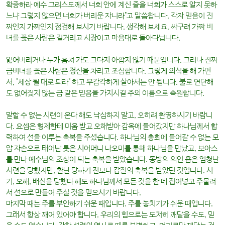
확증하라 예수 그리스도께서 너희 안에 계신 줄을 너희가 스스로 알지 못하
느냐 그렇지 않으면 너희가 버리운 자니라"고 말씀합니다. 각자 믿음이 진
짜인지 가짜인지 점검해 보시기 바랍니다. 생각해 보세요. 싸구려 가짜 비
녀를 꽂은 사람은 길거리고 시장이고 마음대로 돌아다닙니다.
잃어버리거나 누가 훔쳐 가도 그다지 아깝지 않기 때문입니다. 그러나 진짜
금비녀를 꽂은 사람은 정신을 차리고 조심합니다. 그렇게 의식을 해 가면
서, "세상 될 대로 되라" 하고 무감각하게 살아서는 안 됩니다. 불로 연단해
도 없어짖지 않는 금 같은 믿음을 가지시길 주의 이름으로 축원합니다.
말할 수 없는 시련이 온다 해도 낙심하지 말고, 오히려 환영하시기 바랍니
다. 요셉은 형제한테 미움 받고 오해받아 감옥에 들어갔지만 하나님께서 합
력하여 선을 이루는 축복을 주셨습니다. 하나님의 총회에 들어갈 수 없는 모
압 자손으로 태어난 룻은 시어머니 나오미를 통해 하나님을 만났고, 보아스
를 만나 예수님의 조상이 되는 축복을 받았습니다. 동방의 의인 욥은 엄청난
시련을 당했지만, 환난 당하기 전보다 갑절의 축복을 받았던 것입니다. 시
기, 오해, 배신을 당했다 해도 하나님께서 모든 것을 한 데 집어넣고 주물러
서 선으로 만들어 주실 것을 믿으시기 바랍니다.
마지막 때는 주를 부인하기 쉬운 때입니다. 주를 놓치기가 쉬운 때입니다.
그래서 항상 깨어 있어야 합니다. 우리의 힘으로는 도저히 깨달을 수도, 믿