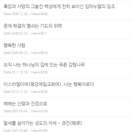
흑암과 사망의 그늘진 백성에게 친히 보이신 임마누엘의 징조
Date
2009.12.28
Views
6006
문제 해결의 열쇠는 기도의 위력
Date
2008.02.23
Views
6011
행복한 사람
Date
2009.09.23
Views
6016
오직 나는 하나님의 집에 있는 푸른 감람나무
Date
2011.10.19
Views
6028
이스라엘이여(평강제일교회여), 너는 행복자로다
Date
2010.12.20
Views
6035
예배는 신령과 진정으로
Date
2007.03.04
Views
6103
말세를 살아가는 성도의 자세 - 경건(敬虔)
Date
2007.04.08
Views
6185