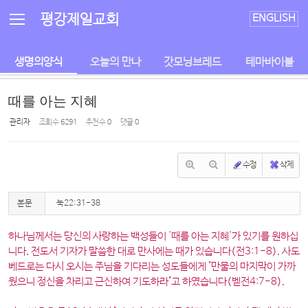
Sketchbook5, 스케치북5
Sketchbook5, 스케치북5
평강제일교회
ENGLISH
생명의양식
오늘의 만나
갓모닝브레드
테마바이블
때를 아는 지혜
관리자
조회 수
6291
추천 수
0
댓글
0
수정
삭제
본문
눅22:31-38
하나님께서는 당신의 사랑하는 백성들이
'때를 아는 지혜'
가 있기를 원하십
니다. 전도서 기자가 말씀한 대로 만사에는 때가 있습니다(전3:1-8). 사도
베드로는 다시 오시는 주님을 기다리는 성도들에게 "만물의 마지막이 가까
웠으니 정신을 차리고 근신하여 기도하라"고 하였습니다(벧전4:7-8).