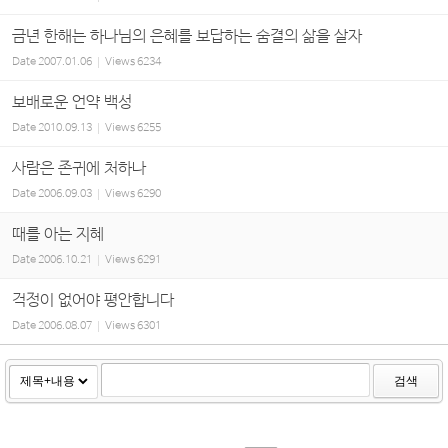
금년 한해는 하나님의 은혜를 보답하는 숨결의 삶을 살자
Date
2007.01.06
Views
6234
보배로운 언약 백성
Date
2010.09.13
Views
6255
사람은 존귀에 처하나
Date
2006.09.03
Views
6290
때를 아는 지혜
Date
2006.10.21
Views
6291
걱정이 없어야 평안합니다
Date
2006.08.07
Views
6301
검색