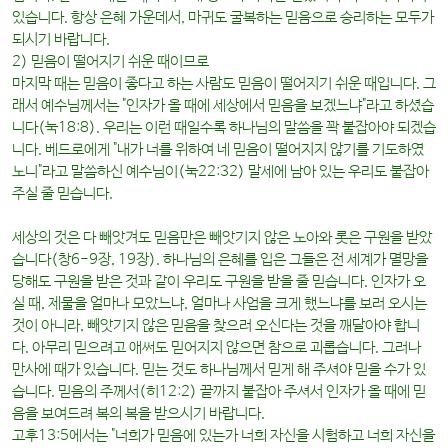
있습니다. 항상 은혜 가운데서, 마귀도 굴복하는 믿음으로 승리하는 모두가
되시기 바랍니다.
2) 믿음이 떨어지기 쉬운 때이므로
마지막 때는 믿음이 좋다고 하는 사람도 믿음이 떨어지기 쉬운 때입니다. 그
래서 예수님께서는 "인자가 올 때에 세상에서 믿음을 보겠느냐"라고 하셨습
니다(눅18:8). 우리는 이런 때일수록 하나님의 말씀을 꽉 붙잡아야 되겠습
니다. 베드로에게 "내가 너를 위하여 네 믿음이 떨어지지 않기를 기도하였
노니"라고 말씀하신 예수님이(눅22:32) 말세에 남아 있는 우리도 붙잡아
주실 줄 믿습니다.
세상의 것은 다 빼앗겨도 믿음만은 빼앗기지 않은 노아와 롯은 구원을 받았
습니다(창6-9장, 19장). 하나님의 은혜를 입은 그들은 전 세계가 멸망을
당해도 구원을 받은 것과 같이 우리도 구원을 받을 줄 믿습니다. 인자가 오
실 때, 제물을 얼마나 모았느냐, 얼마나 사업을 크게 했느냐를 보러 오시는
것이 아니라, 빼앗기지 않은 믿음을 찾으러 오신다는 것을 깨달아야 합니
다. 아무리 믿으려고 애써도 믿어지지 않으면 참으로 괴롭습니다. 그러나
만사에 때가 있습니다. 믿는 것도 하나님께서 믿게 해 주셔야 믿을 수가 있
습니다. 믿음의 주께서(히12:2) 끝까지 붙잡아 주셔서 인자가 올 때에 믿
음을 보여드려 복의 복을 받으시기 바랍니다.
고후13:5에서는 "너희가 믿음에 있는가 너희 자신을 시험하고 너희 자신을