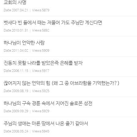
교회의 사명
Date
2007.04.21
Views
5879
벳새다 빈 들에서 때는 저물어 가도 주님만 계신다면
Date
2010.01.31
Views
5892
하나님이 언약한 사람
Date
2011.04.02
Views
5909
진동치 못할 나라를 받았은즉 은혜를 받자
Date
2006.11.15
Views
5917
끊어지지 않는 언약의 힘 (왜 그 종 아브라함을 기억했는가?)
Date
2009.08.19
Views
5925
하나님의 구속 경륜 속에서 지어진 솔로몬 성전
Date
2009.09.29
Views
5929
주님의 생애는 마른 땅에서 나온 줄기 같아서
Date
2008.05.24
Views
5945