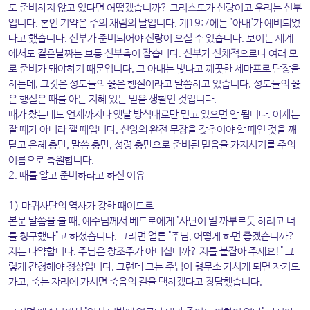
도 준비하지 않고 있다면 어떻겠습니까? 그리스도가 신랑이고 우리는 신부
입니다. 혼인 기약은 주의 재림의 날입니다. 계19:7에는 '아내'가 예비되었
다고 했습니다. 신부가 준비되어야 신랑이 오실 수 있습니다. 보이는 세계
에서도 결혼날짜는 보통 신부측이 잡습니다. 신부가 신체적으로나 여러 모
로 준비가 돼야하기 때문입니다. 그 아내는 빛나고 깨끗한 세마포로 단장을
하는데, 그것은 성도들의 옳은 행실이라고 말씀하고 있습니다. 성도들의 옳
은 행실은 때를 아는 지혜 있는 믿음 생활인 것입니다.
때가 찼는데도 언제까지나 옛날 방식대로만 믿고 있으면 안 됩니다. 이제는
잘 때가 아니라 깰 때입니다. 신앙의 완전 무장을 갖추어야 할 때인 것을 깨
닫고 은혜 충만, 말씀 충만, 성령 충만으로 준비된 믿음을 가지시기를 주의
이름으로 축원합니다.
2. 때를 알고 준비하라고 하신 이유
1) 마귀사단의 역사가 강한 때이므로
본문 말씀을 볼 때, 예수님께서 베드로에게 "사단이 밀 까부르듯 하려고 너
를 청구했다"고 하셨습니다. 그러면 얼른 "주님, 어떻게 하면 좋겠습니까?
저는 나약합니다. 주님은 창조주가 아니십니까? 저를 붙잡아 주세요!" 그
렇게 간청해야 정상입니다. 그런데 그는 주님이 형무소 가시게 되면 자기도
가고, 죽는 자리에 가시면 죽음의 길을 택하겠다고 장담했습니다.