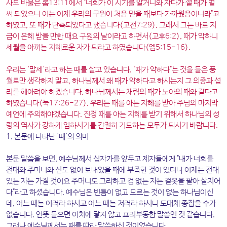
사도 바울은 롬13:11에서 "너희가 이 시기를 알거니와 자다가 깰 때가 벌
써 되었으니 이는 이제 우리의 구원이 처음 믿을 때보다 가까웠음이니라"고
하였고, 또 때가 단축되었다고 했습니다(고전7:29). 그래서 그는 바로 지
금이 은혜 받을 만한 때요 구원의 날이라고 하면서(고후6:2), 때가 악하니
세월을 아끼는 지혜로운 자가 되라고 하였습니다(엡5:15-16).
우리는 '말세'라고 하는 때를 살고 있습니다. "때가 악하다"는 것을 들은 풍
월로만 생각하지 말고, 하나님께서 왜 때가 악하다고 하시는지 그 의중과 섭
리를 헤아려야 하겠습니다. 하나님께서는 재림의 때가 노아의 때와 같다고
하였습니다(눅17:26-27). 우리는 때를 아는 지혜를 받아 주님의 마지막
예언에 주의해야겠습니다. 진정 때를 아는 지혜를 받기 위해서 하나님의 성
령의 역사가 강하게 임하시기를 간절히 기도하는 모두가 되시기 바랍니다.
1. 본문에 나타난 '때'의 의미
본문 말씀을 보면, 예수님께서 십자가를 앞두고 제자들에게 "내가 너희를
전대와 주머니와 신도 없이 보내었을 때에 부족한 것이 있더냐 이제는 전대
있는 자는 가질 것이요 주머니도 그리하고 검 없는 자는 겉옷을 팔아 살지어
다"라고 하셨습니다. 예수님은 빈틈이 없고 모르는 것이 없는 하나님이신
데, 어느 때는 이러라 하시고 어느 때는 저러라 하시니 도대체 종잡을 수가
없습니다. 언뜻 들으면 이치에 닿지 않고 표리부동한 말씀인 것 같습니다.
그러나 예수님께서는 때를 따라 말씀하신 것이었습니다.