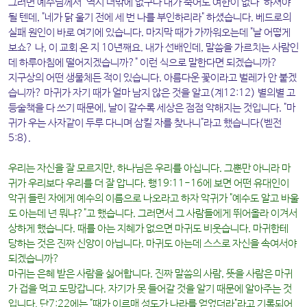
그러면 예수님께서 "역시 너밖에 없구나 내가 죽어도 여한이 없다" 하셔야
될 텐데, "네가 닭 울기 전에 세 번 나를 부인하리라" 하셨습니다. 베드로의
실패 원인이 바로 여기에 있습니다. 마지막 때가 가까워오는데 "날 어떻게
보쇼? 나, 이 교회 온 지 10년째요. 내가 선배인데, 말씀을 가르치는 사람인
데 하루아침에 떨어지겠습니까?" 이런 식으로 말한다면 되겠습니까?
지구상의 어떤 생물체든 적이 있습니다. 아름다운 꽃이라고 벌레가 안 붙겠
습니까? 마귀가 자기 때가 얼마 남지 않은 것을 알고(계12:12) 별의별 고
등술책을 다 쓰기 때문에, 날이 갈수록 세상은 점점 악해지는 것입니다. "마
귀가 우는 사자같이 두루 다니며 삼킬 자를 찾나니"라고 했습니다(벧전
5:8).
우리는 자신을 잘 모르지만, 하나님은 우리를 아십니다. 그뿐만 아니라 마
귀가 우리보다 우리를 더 잘 압니다. 행19:11-16에 보면 어떤 유대인이
악귀 들린 자에게 예수의 이름으로 나오라고 하자 악귀가 "예수도 알고 바울
도 아는데 넌 뭐냐?"고 했습니다. 그러면서 그 사람들에게 뛰어올라 이겨서
상하게 했습니다. 때를 아는 지혜가 없으면 마귀도 비웃습니다. 마귀한테
당하는 것은 진짜 신앙이 아닙니다. 마귀도 아는데 스스로 자신을 속여서야
되겠습니까?
마귀는 은혜 받은 사람을 싫어합니다. 진짜 말씀의 사람, 뜻을 사람은 마귀
가 겁을 먹고 도망갑니다. 자기가 못 들어갈 것을 알기 때문에 알아주는 것
입니다. 단7:22에는 "때가 이르매 성도가 나라를 얻었더라"라고 기록되어