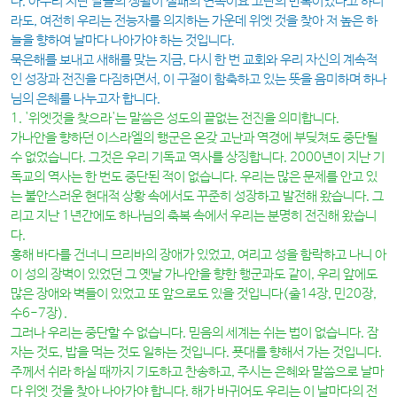
다. 아무리 지난 날들의 생활이 실패의 연속이요 고난의 반복이었다고 하더
라도, 여전히 우리는 전능자를 의지하는 가운데 위엣 것을 찾아 저 높은 하
늘을 향하여 날마다 나아가야 하는 것입니다.
묵은해를 보내고 새해를 맞는 지금, 다시 한 번 교회와 우리 자신의 계속적
인 성장과 전진을 다짐하면서, 이 구절이 함축하고 있는 뜻을 음미하며 하나
님의 은혜를 나누고자 합니다.
1. '위엣것을 찾으라'는 말씀은 성도의 끝없는 전진을 의미합니다.
가나안을 향하던 이스라엘의 행군은 온갖 고난과 역경에 부딪쳐도 중단될
수 없었습니다. 그것은 우리 기독교 역사를 상징합니다. 2000년이 지난 기
독교의 역사는 한 번도 중단된 적이 없습니다. 우리는 많은 문제를 안고 있
는 불안스러운 현대적 상황 속에서도 꾸준히 성장하고 발전해 왔습니다. 그
리고 지난 1년간에도 하나님의 축복 속에서 우리는 분명히 전진해 왔습니
다.
홍해 바다를 건너니 므리바의 장애가 있었고, 여리고 성을 함락하고 나니 아
이 성의 장벽이 있었던 그 옛날 가나안을 향한 행군과도 같이, 우리 앞에도
많은 장애와 벽들이 있었고 또 앞으로도 있을 것입니다(출14장, 민20장,
수6-7장).
그러나 우리는 중단할 수 없습니다. 믿음의 세계는 쉬는 법이 없습니다. 잠
자는 것도, 밥을 먹는 것도 일하는 것입니다. 푯대를 향해서 가는 것입니다.
주께서 쉬라 하실 때까지 기도하고 찬송하고, 주시는 은혜와 말씀으로 날마
다 위엣 것을 찾아 나아가야 합니다. 해가 바귀어도 우리는 이 날마다의 전