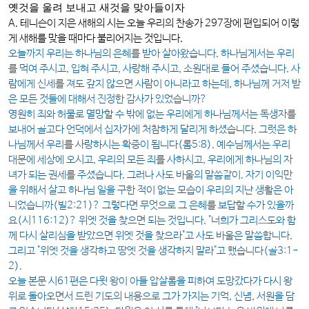
옛것을 울려 보내고 새것을 맞아들이자
A. 테니슨이 지은 새해의 시는 오늘 우리의 찬송가 297장에 편입되어 이렇
게 새해를 맞을 때마다 불리어지는 것입니다.
오늘까지 우리는 하나님의 은혜를 받아 살아왔습니다. 하나님게서는 우리
를 먹여 주시고, 입혀 주시고, 사랑해 주시고, 소원대로 들어 주셨습니다. 사
람에게 신세를 져도 갚지 않으면 사람이 아니라고 하는데, 하나님께 거저 받
은 모든 것들에 대해서 진정한 감사가 있었습니까?
영원히 죄와 허물로 멸망할 수 밖에 없는 우리에게 하나님께서는 독생자를
보내어 골고다 언덕에서 십자가에 처참하게 달리게 하셨습니다. 그럿은 하
나님께서 우리를 사랑하시는 확증이 됩니다(롬5:8). 예수님께서는 우리
대문에 세상에 오시고, 우리의 모든 죄를 사하시고, 우리에게 하나님의 자
녀가 되는 권세를 주셨습니다. 그러나 사도 바울의 말씀같이. 자기 이익만
을 위해서 살고 하나님 일을 구한 적이 없는 모습이 우리의 지난 생활은 아
니었습니까(빌2:21)? 그렇다면 무엇으로 그 은혜를 보답할 수가 있을까
요(시116:12)? 위엣 것을 찾으면 되는 것입니다. "너희가 그리스도와 함
께 다시 살리심을 받았으면 위엣 것을 찾으라"고 사도 바울은 말씀합니다.
그리고 "위엣 것을 생각하고 땅엣 것을 생각하지 말라"고 했습니다(골3:1-
2).
오늘 본문 시61편은 다윗 왕이 아들 압살롬을 피하여 도망갔다가 다시 왕
위로 돌아오면서 드린 기도의 내용으로 그가 가지는 기억, 신념, 서원을 담