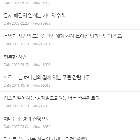
Date
2008.05.24
Views
5924
문제 해결의 열쇠는 기도의 위력
Date
2008.02.23
Views
5983
흑암과 사망의 그늘진 백성에게 친히 보이신 임마누엘의 징조
Date
2009.12.28
Views
6001
행복한 사람
Date
2009.09.23
Views
6003
오직 나는 하나님의 집에 있는 푸른 감람나무
Date
2011.10.19
Views
6013
이스라엘이여(평강제일교회여), 너는 행복자로다
Date
2010.12.20
Views
6023
예배는 신령과 진정으로
Date
2007.03.04
Views
6082
말세를 살아가는 성도의 자세 - 경건(敬虔)