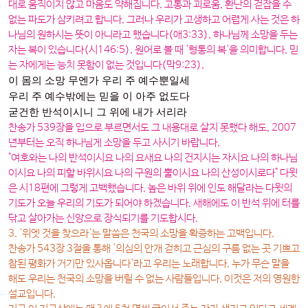
대로 움직이지 않고 마음도 약해집니다. 고통과 괴로움, 환난의 걷잡을 수
없는 파도가 삼키려고 합니다. 그러나 우리가 고생하고 어렵게 사는 것은 하
나님의 원하시는 뜻이 아니라고 했습니다(애3:33). 하나님께 소망을 두는
자는 복이 있습니다(시146:5). 원어로 볼 때 '형통의 복'을 의미합니다. 믿
는 자에게는 능치 못함이 없는 것입니다(막9:23).
이 몸의 소망 무엔가 우리 주 예수뿐일세
우리 주 예수밖에는 믿을 이 아주 없도다
굳건한 반석이시니 그 위에 내가 서리라
찬송가 539장을 입으로 부르면서도 그 내용대로 살지 못했다 해도, 2007
년부터는 오직 하나님게 소망을 두고 사시기 바랍니다.
"여호와는 나의 반석이시요 나의 요새요 나의 건지시는 자시요 나의 하나님
이시요 나의 피할 바위시요 나의 구원의 뿔이시요 나의 산성이시로다" 다윗
은 시18편에 그렇게 고백했습니다. 높은 바위 위에 인도 해달라는 다윗의
기도가 오늘 우리의 기도가 되어야 하겠습니다. 새해에도 이 반석 위에 터를
닦고 살아가는 신앙으로 장식되기를 기도합시다.
3. '위엣 것을 찾으라'는 말씀은 천국의 소망을 확증하는 고백입니다.
찬송가 543장 3절을 통해 '의심의 안개 걷히고 근심의 구름 없는 곳 기쁘고
참된 평화가 거기만 있사옵니다'라고 우리는 노래합니다. 누가 무슨 말을
해도 우리는 천국의 소망을 버릴 수 없는 사람들입니다. 이것은 저의 영원한
설교입니다.