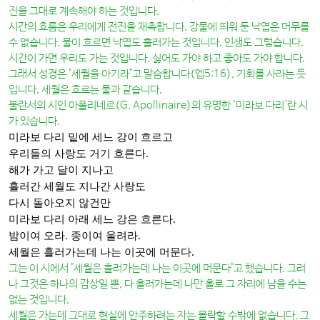
진을 그대로 계속해야 하는 것입니다.
시간의 흐름은 우리에게 전진을 재촉합니다. 강물에 띄워 둔 낙엽은 머무를
수 없습니다. 물이 흐르면 낙엽도 흘러가는 것입니다. 인생도 그렇습니다.
시간이 가면 우리도 가는 것입니다. 싫어도 가야 하고 좋아도 가야 합니다.
그래서 성경은 "세월을 아기라"고 말슴합니다(엡5:16). 기회를 사라는 듯
입니다. 세월은 흐르는 물과 같습니다.
불란서의 시인 아폴리네르(G. Apollinaire)의 유명한 '미라보 다리'란 시
가 있습니다.
미라보 다리 밑에 세느 강이 흐르고
우리들의 사랑도 거기 흐른다.
해가 가고 달이 지나고
흘러간 세월도 지나간 사랑도
다시 돌아오지 않건만
미라보 다리 아래 세느 강은 흐른다.
밤이여 오라. 종이여 울려라.
세월은 흘러가는데 나는 이곳에 머문다.
그는 이 시에서 "세월은 흘러가는데 나는 이곳에 머문다"고 했습니다. 그러
나 그것은 하나의 감상일 뿐, 다 흘러가는데 나만 홀로 그 자리에 남을 수는
없는 것입니다.
세월은 가는데 그대로 현실에 안주하려는 자는 몰락할 수밖에 없습니다. 그