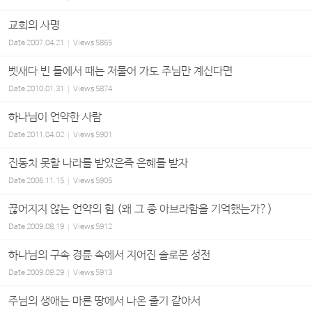
교회의 사명
Date
2007.04.21
Views
5865
벳새다 빈 들에서 때는 저물어 가도 주님만 계신다면
Date
2010.01.31
Views
5874
하나님이 언약한 사람
Date
2011.04.02
Views
5901
진동치 못할 나라를 받았은즉 은혜를 받자
Date
2006.11.15
Views
5905
끊어지지 않는 언약의 힘 (왜 그 종 아브라함을 기억했는가?)
Date
2009.08.19
Views
5912
하나님의 구속 경륜 속에서 지어진 솔로몬 성전
Date
2009.09.29
Views
5913
주님의 생애는 마른 땅에서 나온 줄기 같아서