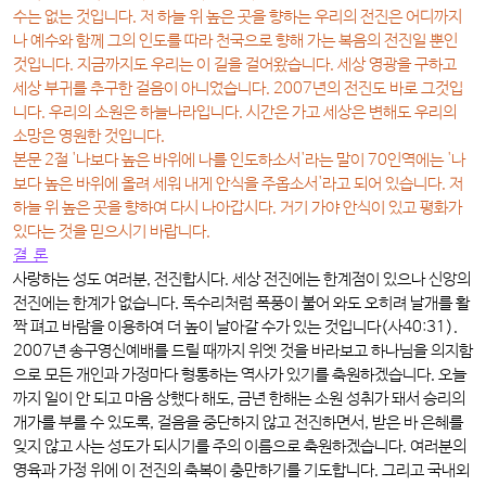
수는 없는 것입니다. 저 하늘 위 높은 곳을 향하는 우리의 전진은 어디까지
나 예수와 함께 그의 인도를 따라 천국으로 향해 가는 복음의 전진일 뿐인
것입니다. 지금까지도 우리는 이 길을 걸어왔습니다. 세상 영광을 구하고
세상 부귀를 추구한 걸음이 아니었습니다. 2007년의 전진도 바로 그것입
니다. 우리의 소원은 하늘나라입니다. 시간은 가고 세상은 변해도 우리의
소망은 영원한 것입니다.
본문 2절 '나보다 높은 바위에 나를 인도하소서'라는 말이 70인역에는 '나
보다 높은 바위에 올려 세워 내게 안식을 주옵소서'라고 되어 있습니다. 저
하늘 위 높은 곳을 향하여 다시 나아갑시다. 거기 가야 안식이 있고 평화가
있다는 것을 믿으시기 바랍니다.
결 론
사랑하는 성도 여러분, 전진합시다. 세상 전진에는 한계점이 있으나 신앙의
전진에는 한계가 없습니다. 독수리처럼 폭풍이 불어 와도 오히려 날개를 활
짝 펴고 바람을 이용하여 더 높이 날아갈 수가 있는 것입니다(사40:31).
2007년 송구영신예배를 드릴 때까지 위엣 것을 바라보고 하나님을 의지함
으로 모든 개인과 가정마다 형통하는 역사가 있기를 축원하겠습니다. 오늘
까지 일이 안 되고 마음 상했다 해도, 금년 한해는 소원 성취가 돼서 승리의
개가를 부를 수 있도록, 걸음을 중단하지 않고 전진하면서, 받은 바 은혜를
잊지 않고 사는 성도가 되시기를 주의 이름으로 축원하겠습니다. 여러분의
영육과 가정 위에 이 전진의 축복이 충만하기를 기도합니다. 그리고 국내외