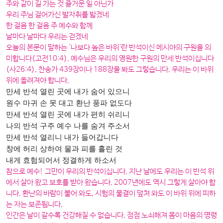
주와 같이 길 가는 것 즐거운 일 아닌가
우리 주님 걸어가신 발자취를 밟겠네
한 걸음 한 걸음 주 예수와 함께
날마다 날마다 우리는 걷겠네
오늘의 본문이 말하는 '나보다 높은 바위'란 반석이신 메시야의 구원을 의
미합니다(고전10:4). 예수님은 우리의 영원한 구원의 만세 반석이십니다
(사26:4). 찬송가 439장이나 188장을 봐도 그렇습니다. 우리는 이 바위
위에 올려져야 합니다.
만세 반석 열린 곳에 내가 숨어 있으니
원수 마귀 손 못 대고 환난 풍파 없도다
만세 반석 열린 곳에 내가 편히 쉬리니
나의 반석 구주 예수 나를 숨겨 주소서
만세 반석 열리니 내가 들어갑니다
창에 허리 상하여 물과 피를 흘린 것
내게 효험되어서 정결하게 하소서
참으로 예수! 그만이 우리의 반석이십니다. 지난 날에도 우리는 이 반석 위
에서 살아 왔고 보호를 받아 왔습니다. 2007년에도 역시 그렇게 살아야 합
니다. 환난의 바람이 불어 와도, 시험의 물결이 덮쳐 와도 이 바위 위에 피하
는 자는 보존됩니다.
인간은 날이 갈수록 건강해질 수 없습니다. 점점 노쇠해져 몸이 마음의 명령