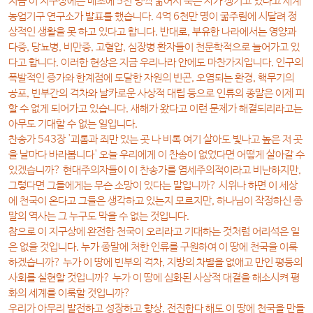
지금 이 지구상에는 매초에 5천 명씩 굶어서 죽는 자가 생기고 있다고 세계
농업기구 연구소가 발표를 했습니다. 4억 6천만 명이 굶주림에 시달려 정
상적인 생활을 못 하고 있다고 합니다. 반대로, 부유한 나라에서는 영양과
다증, 당뇨병, 비만증, 고혈압, 심장병 환자들이 천문학적으로 늘어가고 있
다고 합니다. 이러한 현상은 지금 우리나라 안에도 마찬가지입니다. 인구의
폭발적인 증가와 한계점에 도달한 자원의 빈곤, 오염되는 환경, 핵무기의
공포, 빈부간의 격차와 날카로운 사상적 대립 등으로 인류의 종말은 이제 피
할 수 없게 되어가고 있습니다. 새해가 왔다고 이런 문제가 해결되리라고는
아무도 기대할 수 없는 일입니다.
찬송가 543장 '괴롬과 죄만 있는 곳 나 비록 여기 살아도 빛나고 높은 저 곳
을 날마다 바라봅니다' 오늘 우리에게 이 찬송이 없었다면 어떻게 살아갈 수
있겠습니까? 현대주의자들이 이 찬송가를 염세주의적이라고 비난하지만,
그렇다면 그들에게는 무슨 소망이 있다는 말입니까? 시위나 하면 이 세상
에 천국이 온다고 그들은 생각하고 있는지 모르지만, 하나님이 작정하신 종
말의 역사는 그 누구도 막을 수 없는 것입니다.
참으로 이 지구상에 완전한 천국이 오리라고 기대하는 것처럼 어리석은 일
은 없을 것입니다. 누가 종말에 처한 인류를 구원하여 이 땅에 천국을 이룩
하겠습니까? 누가 이 땅에 빈부의 격차, 지방의 차별을 없애고 만인 평등의
사회를 실현할 것입니까? 누가 이 땅에 심화된 사상적 대결을 해소시켜 평
화의 세계를 이룩할 것입니까?
우리가 아무리 발전하고 성장하고 향상, 전진한다 해도 이 땅에 천국을 만들