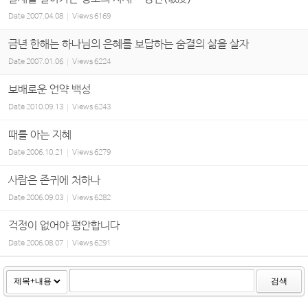
Date
2007.04.08
Views
6169
금년 한해는 하나님의 은혜를 보답하는 숨결의 삶을 살자
Date
2007.01.06
Views
6224
보배로운 언약 백성
Date
2010.09.13
Views
6243
때를 아는 지혜
Date
2006.10.21
Views
6279
사람은 존귀에 처하나
Date
2006.09.03
Views
6282
걱정이 없어야 평안합니다
Date
2006.08.07
Views
6291
검색