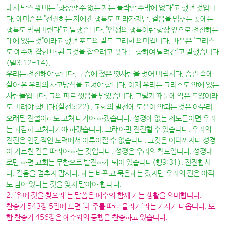
래서 막스 웨버는 "향상할 수 없는 자는 몰락할 수밖에 없다"고 했던 것입니
다. 애머슨은 "전진하는 자에겐 행복도 따라가지만, 걸음을 멈추는 곳에는
행복도 멈춰버린다"고 말했습니다. "인생의 행복이란 항상 앞으로 전진하는
데에 있는 것"이라고 했던 포드의 말도 그러한 의미입니다. 바울은 "그리스
도 예수께 잡힌 바 된 그것을 잡으려고 푯대를 향하여 달려간"고 말했습니다
(빌3:12-14).
우리는 전진해야 합니다. 구습에 젖은 옛사람을 벗어 버립시다. 습관 속에
살아 온 우리의 사고방식을 고쳐야 합니다. 이제 우리는 그리스도 안에 있는
사람들입니다. 그의 피로 씻음을 받았습니다. 그렇기 때문에 악은 모양이라
도 버려야 합니다(살전5:22). 교회의 발전에 도움이 안되는 것은 아무리
오래된 전설이라도 고쳐 나가야 하겠습니다. 성경에 없는 제도들이면 우리
는 과감히 고쳐나가야 하겠습니다. 그래야만 전진할 수 있습니다. 우리의
전진은 인간적인 노력에서 이루어질 수 없습니다. 그것은 어디까지나 성경
이 가르친 길을 따라야 하는 것입니다. 성경은 우리의 척도입니다. 성경대
로만 하면 교회는 무한으로 발전하게 되어 있습니다(행9:31). 전진합시
다. 걸음을 멈추지 맙시다. 해는 바뀌고 묵은해는 갔지만 우리의 길은 아직
도 남아 있다는 것을 잊지 말아야 합니다.
2. '위에 것을 찾으라'는 말씀은 예수와 함께 가는 생활을 의미합니다.
찬송가 543장 5절에 보면 '내 주를 따라 올라가'라는 가사가 나옵니다. 또
한 찬송가 456장은 예수와의 동행을 찬송하고 있습니다.