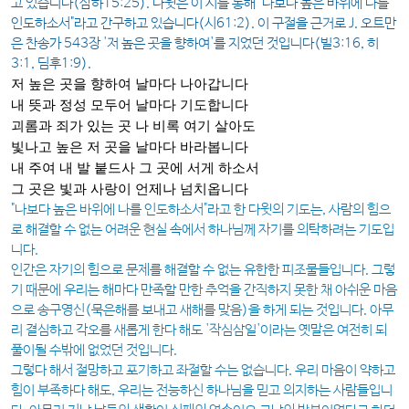
고 있습니다(삼하15:25). 다윗은 이 시를 통해 "나보다 높은 바위에 나를
인도하소서"라고 간구하고 있습니다(시61:2). 이 구절을 근거로 J. 오트만
은 찬송가 543장 '저 높은 곳을 향하여'를 지었던 것입니다(빌3:16, 히
3:1, 딤후1:9).
저 높은 곳을 향하여 날마다 나아갑니다
내 뜻과 정성 모두어 날마다 기도합니다
괴롬과 죄가 있는 곳 나 비록 여기 살아도
빛나고 높은 저 곳을 날마다 바라봅니다
내 주여 내 발 붙드사 그 곳에 서게 하소서
그 곳은 빛과 사랑이 언제나 넘치옵니다
"나보다 높은 바위에 나를 인도하소서"라고 한 다윗의 기도는, 사람의 힘으
로 해결할 수 없는 어려운 현실 속에서 하나님께 자기를 의탁하려는 기도입
니다.
인간은 자기의 힘으로 문제를 해결할 수 없는 유한한 피조물들입니다. 그렇
기 때문에 우리는 해마다 만족할 만한 추억을 간직하지 못한 채 아쉬운 마음
으로 송구영신(묵은해를 보내고 새해를 맞음)을 하게 되는 것입니다. 아무
리 결심하고 각오를 새롭게 한다 해도 '작심삼일'이라는 옛말은 여전히 되
풀이될 수밖에 없었던 것입니다.
그렇다 해서 절망하고 포기하고 좌절할 수는 없습니다. 우리 마음이 약하고
힘이 부족하다 해도, 우리는 전능하신 하나님을 믿고 의지하는 사람들입니