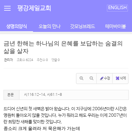
Sketchbook5, 스케치북5
Sketchbook5, 스케치북5
평강제일교회
ENGLISH
생명의양식
오늘의 만나
갓모닝브레드
테마바이블
금년 한해는 하나님의 은혜를 보답하는 숨결의
삶을 살자
관리자
조회 수
6224
추천 수
0
댓글
0
수정
삭제
본문
시116:12-14, 시61:1-8
드디어 신년의 첫 새벽은 밝아 왔습니다. 이 지구상에 2006년이란 시간은
영원히 돌아오지 않을 것입니다. 누가 뭐라고 해도 우리는 이제 2007년이
란 희망찬 새해를 맞이한 것입니다.
종소리 크게 울려라 저 묵은해가 가는데