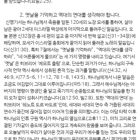
을 받았습니다(요일2:25).
2. 옛날을 기억하고 역대의 연대를 생각해야 합니다.
신명기서는 하나님께서 죽음을 앞둔 120세의 노장 모세를 통하여, 살아
남은 광야 2세대 이스라엘 백성에게 마지막으로 들려주신 말씀입니다. 오
늘 본문 신32장은 총 네 편의 설교 중 마지막 네 번째 설교(신31-34장)에
해당하며, 모세가 이스라엘 총회에게 끝까지 읽어 들려준 노래의 말씀입니
다(신31:30). 특히 7절에서는 “옛날을 기억하라”, “역대의 연대를 생각
하라”, “네 어른들에게 물으라”는 세 가지 명령을 내리고 있습니다. 여기서
‘옛날’은 히브리어 ‘예모트 올람’으로, 단순한 과거가 아닌, 하나님의 구속
사적 언약 역사 속에서 성취된 흔적 있는 과거를 말합니다(신4:32, 사
46:9, 시77:5-6, 11-12, 78:1-8, 143:5). 하나님에게서 나온 말씀은
조금도 어김없이 그대로 이루어집니다(마5:18). 그래서 예수님께서는 아
버지의 명령이 영생인 줄 알고 죽기까지 순종함으로 하나님의 말씀을 한 치
의 오차 없이 성취시키셨습니다(요12:50, 빌2:8). 또한 ‘역대의 연대’는
히브리어 ‘쉐노트 도르 바도르’인데, 세대와 세대의 연수 즉 거듭된 세대의
연수가 중간에 끊어짐 없이 이어져 있음을 의미합니다. 이는 아담 타락 이후
하나님의 인류 구원 역사가 하나님의 열심으로(고후11:2), 마치 고리로 연
결된 기차같이 중도에 끊어지지 않고 계속되어 왔음을 보여 줍니다. 그러므
로 오늘날까지 우리가 살아온 것과 지금 우리가 예수를 믿는 것도 우리의 힘
으로 한 것이 아니라, 하나님의 열심이 우리에게 은혜를 주신 결과임을 기억