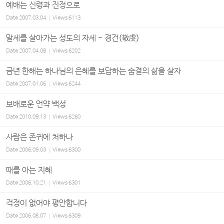
예배는 신령과 진정으로
Date
2007.03.04
Views
6113
말세를 살아가는 성도의 자세 - 경건(敬虔)
Date
2007.04.08
Views
6202
금년 한해는 하나님의 은혜를 보답하는 숨결의 삶을 살자
Date
2007.01.06
Views
6244
보배로운 언약 백성
Date
2010.09.13
Views
6260
사람은 존귀에 처하나
Date
2006.09.03
Views
6300
때를 아는 지혜
Date
2006.10.21
Views
6301
걱정이 없어야 평안합니다
Date
2006.08.07
Views
6309