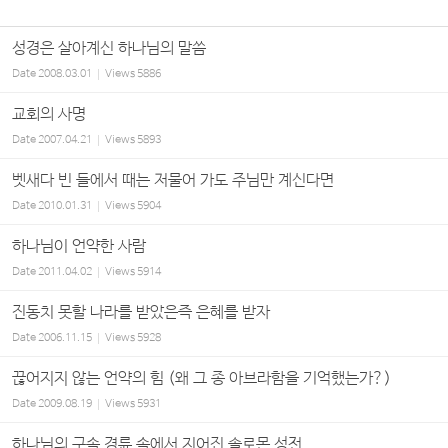
성경은 살아계신 하나님의 말씀
Date
2008.03.01
Views
5886
교회의 사명
Date
2007.04.21
Views
5893
벳새다 빈 들에서 때는 저물어 가도 주님만 계신다면
Date
2010.01.31
Views
5904
하나님이 언약한 사람
Date
2011.04.02
Views
5914
진동치 못할 나라를 받았은즉 은혜를 받자
Date
2006.11.15
Views
5928
끊어지지 않는 언약의 힘 (왜 그 종 아브라함을 기억했는가?)
Date
2009.08.19
Views
5931
하나님의 구속 경륜 속에서 지어진 솔로몬 성전