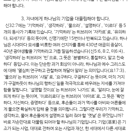
해야 합니다.
3. 자녀에게 하나님의 기업을 대물림해야 합니다.
신32:7에는 ‘기억하라’, ‘생각하라’, ‘물으라’, ‘설명하다’, ‘이르다’ 등 5
개의 동사가 기록돼 있습니다. ‘기억하라’는 히브리어 ‘자카르’로, ‘유의하
다, 되새기다’ 등의 뜻이며, 신명기에만 15번이나 반복되고 있습니다. 하나
님은 시대마다 모세를 비롯한 여러 선지자를 통해 430년 애굽의 종살이,
40년 광야생활을 기억하라고 거듭 말씀하셨습니다(신5:6, 8:2, 미6:4).
‘생각하라’는 히브리어 ‘빈’으로, 그 뜻은 ‘분별하다, 통찰하다, 알고 친숙
하다’ 등입니다. 이는 단순한 과거 회상이 아니라, 하나님과 예수 그리스도
에 대해 ‘열심히 연구하고 관찰하여 깨달아 알라’는 의미입니다(요17:3).
‘물으라’는 히브리어 ‘샤알’로, ‘요구하다, 구걸하다’는 뜻이며, 마치 거지
가 구걸하듯이 하나님의 행하신 일을 적극적으로 배우려는 자세를 가져야
함을 말합니다. ‘설명할 것이요’는 히브리어 ‘나가드’로, ‘알리다, 눈에 잘
띄게 하다’는 뜻이며, ‘이르리로다’는 히브리어 ‘아마르’로, 그 뜻은 ‘확언
하다, 자신하다, 증명하다’ 등으로, 후손들이 과거 역사를 아비와 어른들에
게 물으면 확실하게 답해 줄 것을 의미합니다. 그렇다면 우리가 기억하고,
생각하고, 물어 후손들에게 설명하고 일러 줘야 할 ‘옛날’은 무엇입니까?
바로 자손만대로 대물림 되어야 할 하나님의 기업입니다. 기업(基業)은 기
초가 되는 사업, 대대로 전하여 오는 사업과 재산, 한 세대에서 다른 세대로