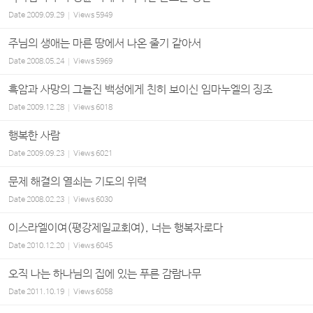
Date
2009.09.29
Views
5949
주님의 생애는 마른 땅에서 나온 줄기 같아서
Date
2008.05.24
Views
5969
흑암과 사망의 그늘진 백성에게 친히 보이신 임마누엘의 징조
Date
2009.12.28
Views
6018
행복한 사람
Date
2009.09.23
Views
6021
문제 해결의 열쇠는 기도의 위력
Date
2008.02.23
Views
6030
이스라엘이여(평강제일교회여), 너는 행복자로다
Date
2010.12.20
Views
6045
오직 나는 하나님의 집에 있는 푸른 감람나무
Date
2011.10.19
Views
6058