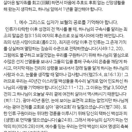
살아온 발자취를 회고(回顧)하면서 마음에 추호도 후회 없는 신앙생활을
해 왔는지 생각하고, 하나님 앞에서 1년을 결산해야 합니다.
1. 예수 그리스도 십자가 보혈의 공로를 기억해야 합니다.
인류가 타락한 이후 성경의 전 역사를 볼 때, 하나님의 구속사를 알리는 최
초의 말씀은 창3:15의 여자의 후손으로 오실 메시아에 대한 예언입니다.
죄의 삯은 사망이므로(롬6:23), 죄지은 아담 이후 전 인류는 그 존재 가치
를 상실하여 멸망하는 짐승의 수준으로 전락하였습니다(시49:12, 20).
그럼에도 불구하고 보잘것없는 우리를 구원하시기 위해 하나님의 열심으로
수많은 선지 선열들을 보내사 그들의 입을 통해 구속사의 은총을 깨닫게 하
시고, 마지막 때는 진리의 성령을 보내셔서 장래 일을 알게 하시는 하나님의
사랑과 수고, 눈물을 생각할 때 얼마나 감사합니까(렘25:4, 요16:13)! 그
러므로 우리는 40년간 이스라엘 백성들을 독수리 날개로 업어 인도하신 하
나님의 사랑을 기억해야 합니다(신32:11-12). 그 이유는 옛날 3,500년
전의 그 하나님이 오늘날 우리 곁에 여전히 살아서 역사하시기 때문입니다
(히1:12). 광야 40년 동안, 눈에 보이는 표면적 교회는 없었지만 하나님께
서는 광야 전체를 교회로 삼아 ‘광야교회’라 일컬으셨습니다(행7:38). 또
한 인류 구원이라는 위대한 경륜을 이루시기 위해 당신의 택하신 백성과 피
(생명)로 언약을 맺으셨습니다(출24:8). 그래서 예수님의 십자가 피는 언
약의 피(마26:28)이며, 예수를 믿는 우리는 언약 백성이 되어 영생의 축복