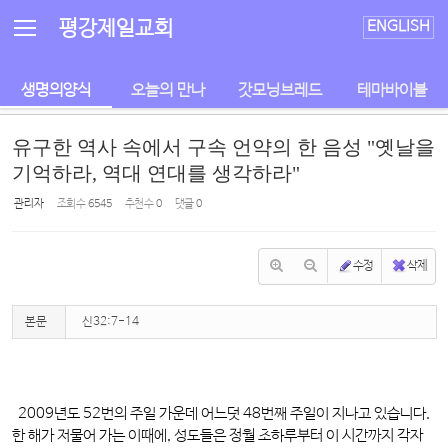
Sketchbook5, 스케치북5
Sketchbook5, 스케치북5
평강제일교회
ENGLISH
생명의양식
오늘의 만나
갓모닝브레드
테마바이블
유구한 역사 속에서 구속 언약의 한 음성 "옛날을
기억하라, 역대 연대를 생각하라"
관리자
조회 수
6545
추천 수
0
댓글
0
수정
삭제
본문
신32:7-14
2009년도 52번의 주일 가운데 어느덧 48번째 주일이 지나고 있습니다.
한 해가 저물어 가는 이때에, 성도들은 정월 초하루부터 이 시간까지 각자