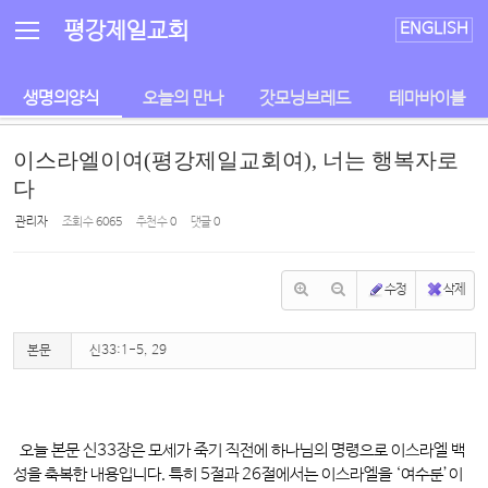
Sketchbook5, 스케치북5
Sketchbook5, 스케치북5
평강제일교회
ENGLISH
생명의양식
오늘의 만나
갓모닝브레드
테마바이블
이스라엘이여(평강제일교회여), 너는 행복자로
다
관리자
조회 수
6065
추천 수
0
댓글
0
수정
삭제
본문
신33:1-5, 29
오늘 본문 신33장은 모세가 죽기 직전에 하나님의 명령으로 이스라엘 백
성을 축복한 내용입니다. 특히 5절과 26절에서는 이스라엘을 ‘여수룬’이