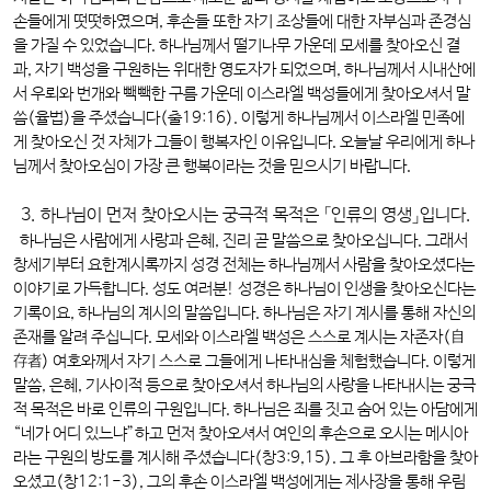
손들에게 떳떳하였으며, 후손들 또한 자기 조상들에 대한 자부심과 존경심
을 가질 수 있었습니다. 하나님께서 떨기나무 가운데 모세를 찾아오신 결
과, 자기 백성을 구원하는 위대한 영도자가 되었으며, 하나님께서 시내산에
서 우뢰와 번개와 빽빽한 구름 가운데 이스라엘 백성들에게 찾아오셔서 말
씀(율법)을 주셨습니다(출19:16). 이렇게 하나님께서 이스라엘 민족에
게 찾아오신 것 자체가 그들이 행복자인 이유입니다. 오늘날 우리에게 하나
님께서 찾아오심이 가장 큰 행복이라는 것을 믿으시기 바랍니다.
3. 하나님이 먼저 찾아오시는 궁극적 목적은 「인류의 영생」입니다.
하나님은 사람에게 사랑과 은혜, 진리 곧 말씀으로 찾아오십니다. 그래서
창세기부터 요한계시록까지 성경 전체는 하나님께서 사람을 찾아오셨다는
이야기로 가득합니다. 성도 여러분! 성경은 하나님이 인생을 찾아오신다는
기록이요, 하나님의 계시의 말씀입니다. 하나님은 자기 계시를 통해 자신의
존재를 알려 주십니다. 모세와 이스라엘 백성은 스스로 계시는 자존자(自
存者) 여호와께서 자기 스스로 그들에게 나타내심을 체험했습니다. 이렇게
말씀, 은혜, 기사이적 등으로 찾아오셔서 하나님의 사랑을 나타내시는 궁극
적 목적은 바로 인류의 구원입니다. 하나님은 죄를 짓고 숨어 있는 아담에게
“네가 어디 있느냐”하고 먼저 찾아오셔서 여인의 후손으로 오시는 메시아
라는 구원의 방도를 계시해 주셨습니다(창3:9,15). 그 후 아브라함을 찾아
오셨고(창12:1-3), 그의 후손 이스라엘 백성에게는 제사장을 통해 우림