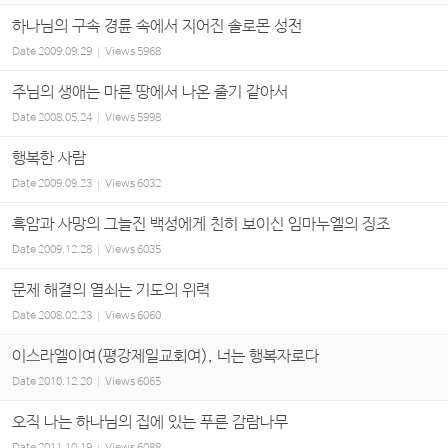
하나님의 구속 경륜 속에서 지어진 솔로몬 성전
Date
2009.09.29
Views
5968
주님의 생애는 마른 땅에서 나온 줄기 같아서
Date
2008.05.24
Views
5998
행복한 사람
Date
2009.09.23
Views
6032
흑암과 사망의 그늘진 백성에게 친히 보이신 임마누엘의 징조
Date
2009.12.28
Views
6035
문제 해결의 열쇠는 기도의 위력
Date
2008.02.23
Views
6060
이스라엘이여(평강제일교회여), 너는 행복자로다
Date
2010.12.20
Views
6065
오직 나는 하나님의 집에 있는 푸른 감람나무