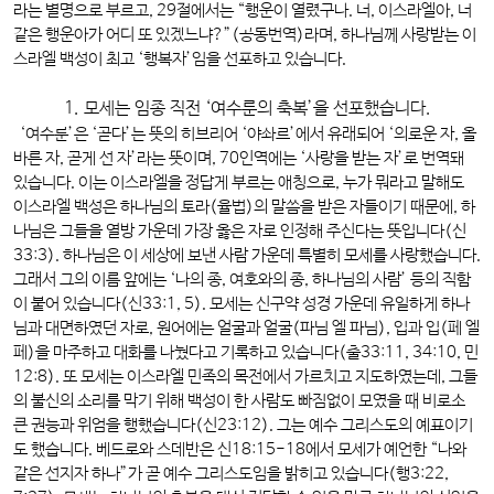
라는 별명으로 부르고, 29절에서는 “행운이 열렸구나. 너, 이스라엘아, 너
같은 행운아가 어디 또 있겠느냐?”(공동번역)라며, 하나님께 사랑받는 이
스라엘 백성이 최고 ‘행복자’임을 선포하고 있습니다.
1. 모세는 임종 직전 ‘여수룬의 축복’을 선포했습니다.
‘여수룬’은 ‘곧다’는 뜻의 히브리어 ‘야솨르’에서 유래되어 ‘의로운 자, 올
바른 자, 곧게 선 자’라는 뜻이며, 70인역에는 ‘사랑을 받는 자’로 번역돼
있습니다. 이는 이스라엘을 정답게 부르는 애칭으로, 누가 뭐라고 말해도
이스라엘 백성은 하나님의 토라(율법)의 말씀을 받은 자들이기 때문에, 하
나님은 그들을 열방 가운데 가장 옳은 자로 인정해 주신다는 뜻입니다(신
33:3). 하나님은 이 세상에 보낸 사람 가운데 특별히 모세를 사랑했습니다.
그래서 그의 이름 앞에는 ‘나의 종, 여호와의 종, 하나님의 사람’ 등의 직함
이 붙어 있습니다(신33:1, 5). 모세는 신구약 성경 가운데 유일하게 하나
님과 대면하였던 자로, 원어에는 얼굴과 얼굴(파님 엘 파님), 입과 입(페 엘
페)을 마주하고 대화를 나눴다고 기록하고 있습니다(출33:11, 34:10, 민
12:8). 또 모세는 이스라엘 민족의 목전에서 가르치고 지도하였는데, 그들
의 불신의 소리를 막기 위해 백성이 한 사람도 빠짐없이 모였을 때 비로소
큰 권능과 위엄을 행했습니다(신23:12). 그는 예수 그리스도의 예표이기
도 했습니다. 베드로와 스데반은 신18:15-18에서 모세가 예언한 “나와
같은 선지자 하나”가 곧 예수 그리스도임을 밝히고 있습니다(행3:22,