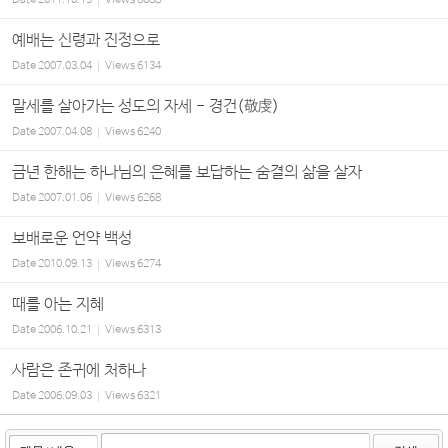
Date
2011.10.19
Views
6088
예배는 신령과 진정으로
Date
2007.03.04
Views
6134
말세를 살아가는 성도의 자세 - 경건(敬虔)
Date
2007.04.08
Views
6240
금년 한해는 하나님의 은혜를 보답하는 숨결의 삶을 살자
Date
2007.01.06
Views
6268
보배로운 언약 백성
Date
2010.09.13
Views
6274
때를 아는 지혜
Date
2006.10.21
Views
6313
사람은 존귀에 처하나
Date
2006.09.03
Views
6321