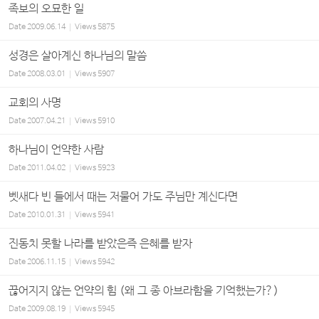
족보의 오묘한 일
Date
2009.06.14
Views
5875
성경은 살아계신 하나님의 말씀
Date
2008.03.01
Views
5907
교회의 사명
Date
2007.04.21
Views
5910
하나님이 언약한 사람
Date
2011.04.02
Views
5923
벳새다 빈 들에서 때는 저물어 가도 주님만 계신다면
Date
2010.01.31
Views
5941
진동치 못할 나라를 받았은즉 은혜를 받자
Date
2006.11.15
Views
5942
끊어지지 않는 언약의 힘 (왜 그 종 아브라함을 기억했는가?)
Date
2009.08.19
Views
5945