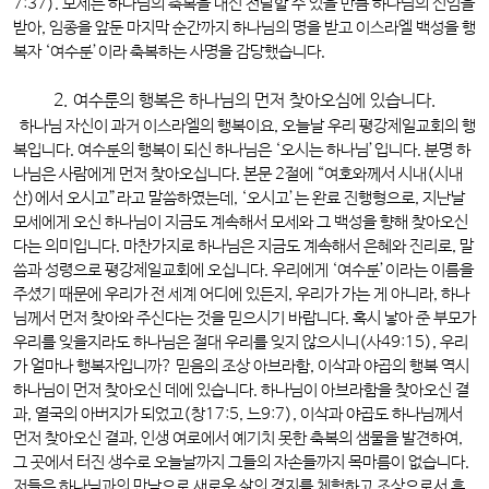
7:37). 모세는 하나님의 축복을 대신 전달할 수 있을 만큼 하나님의 신임을
받아, 임종을 앞둔 마지막 순간까지 하나님의 명을 받고 이스라엘 백성을 행
복자 ‘여수룬’이라 축복하는 사명을 감당했습니다.
2. 여수룬의 행복은 하나님의 먼저 찾아오심에 있습니다.
하나님 자신이 과거 이스라엘의 행복이요, 오늘날 우리 평강제일교회의 행
복입니다. 여수룬의 행복이 되신 하나님은 ‘오시는 하나님’입니다. 분명 하
나님은 사람에게 먼저 찾아오십니다. 본문 2절에 “여호와께서 시내(시내
산)에서 오시고”라고 말씀하였는데, ‘오시고’는 완료 진행형으로, 지난날
모세에게 오신 하나님이 지금도 계속해서 모세와 그 백성을 향해 찾아오신
다는 의미입니다. 마찬가지로 하나님은 지금도 계속해서 은혜와 진리로, 말
씀과 성령으로 평강제일교회에 오십니다. 우리에게 ‘여수룬’이라는 이름을
주셨기 때문에 우리가 전 세계 어디에 있든지, 우리가 가는 게 아니라, 하나
님께서 먼저 찾아와 주신다는 것을 믿으시기 바랍니다. 혹시 낳아 준 부모가
우리를 잊을지라도 하나님은 절대 우리를 잊지 않으시니(사49:15), 우리
가 얼마나 행복자입니까? 믿음의 조상 아브라함, 이삭과 야곱의 행복 역시
하나님이 먼저 찾아오신 데에 있습니다. 하나님이 아브라함을 찾아오신 결
과, 열국의 아버지가 되었고(창17:5, 느9:7), 이삭과 야곱도 하나님께서
먼저 찾아오신 결과, 인생 여로에서 예기치 못한 축복의 샘물을 발견하여,
그 곳에서 터진 생수로 오늘날까지 그들의 자손들까지 목마름이 없습니다.
저들은 하나님과의 만남으로 새로운 삶의 경지를 체험하고 조상으로서 후