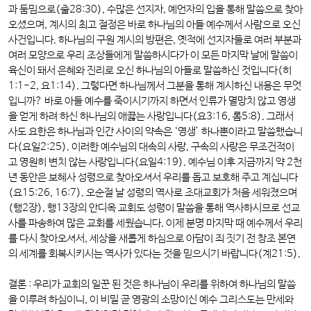
과 둠밈으로(출28:30), 수많은 선지자, 예언자의 입을 통해 말씀으로 찾아
오셨으며, 계시의 최고 절정은 바로 하나님의 아들 예수께서 사람으로 오신
사건입니다. 하나님의 구원 계시의 방편은, 옛적에 선지자들로 여러 부분과
여러 모양으로 우리 조상들에게 말씀하시다가 이 모든 마지막 날에 말씀이
육신이 돼서 은혜와 진리로 오신 하나님의 아들로 말씀하신 것입니다(히
1:1-2, 요1:14). 그렇다면 하나님께서 그분을 통해 계시하신 내용은 무엇
입니까? 바로 아들 예수를 죽이시기까지 하면서 인류가 멸망치 않고 영생
을 얻게 하려 하신 하나님의 애끓는 사랑입니다(요3:16, 롬5:8). 그래서
사도 요한은 하나님과 인간 사이의 약속은 ‘영생’ 하나뿐이라고 말씀했습니
다(요일2:25). 이러한 예수님의 대속의 사랑, 구속의 사랑은 무조건적이
고 영원히 변치 않는 사랑입니다(요일4:19). 예수님 이후 지금까지 약 2천
년 동안은 보혜사 성령으로 찾아오셔서 우리를 돕고 보호해 주고 계십니다
(요15:26, 16:7). 오순절 날 성령의 역사로 초대교회가 처음 세워졌으며
(행2장), 행13장의 안디옥 교회도 성령이 말씀을 통해 역사하시므로 선교
사를 파송하여 많은 교회를 세웠습니다. 이제 분명 마지막 때 예수께서 우리
를 다시 찾아오셔서, 세상을 새롭게 하심으로 아담이 죄 짓기 전 창조 본연
의 세계를 회복시키시는 역사가 있다는 것을 믿으시기 바랍니다(계21:5).
결론 :
우리가 교회의 일꾼 된 것은 하나님이 우리를 위하여 하나님의 말씀
을 이루려 하심이니, 이 비밀 곧 영광의 소망이신 예수 그리스도는 만세와