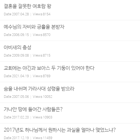
결혼을 잘못한 여호람 왕
Date
2007.04.28
Views
8154
예수님의 자비와 긍휼을 본받자
Date
2006.09.15
Views
8570
아비새의 충성
Date
2009.09.08
Views
8715
교회에는 야긴과 보아스 두 기둥이 있어야 한다
Date
2021.04.19
Views
8769
숨을 내쉬며 가라사대 성령을 받으라
Date
2007.05.06
Views
10052
가나안 땅에 들어간 사람들은?
Date
2017.02.20
Views
10903
2017년도 하나님께서 원하시는 과실을 얼마나 맺었느냐?
Date
2017.12.19
Views
11459