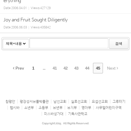
erything
Date
2006.04.01
Views
427129
Joy and Fruit Sought Diligently
Date
2006.06.03
Views
435842
검색
Prev
1
...
41
42
43
44
45
Next
참평안
평강성서유물박물관
남선교회
실로선교회
요셉선교회
그루터기
헵시바
소년부
초등부
유년부
유치부
영아부
사무엘어린이구역
미스바성가대
기독사관학교
Copyright 2015
All Rights Reserved.