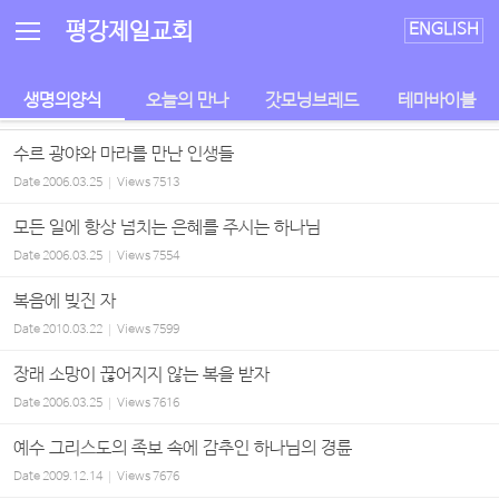
Sketchbook5, 스케치북5
Sketchbook5, 스케치북5
평강제일교회
ENGLISH
생명의양식
오늘의 만나
갓모닝브레드
테마바이블
수르 광야와 마라를 만난 인생들
Date
2006.03.25
Views
7513
모든 일에 항상 넘치는 은혜를 주시는 하나님
Date
2006.03.25
Views
7554
복음에 빚진 자
Date
2010.03.22
Views
7599
장래 소망이 끊어지지 않는 복을 받자
Date
2006.03.25
Views
7616
예수 그리스도의 족보 속에 감추인 하나님의 경륜
Date
2009.12.14
Views
7676