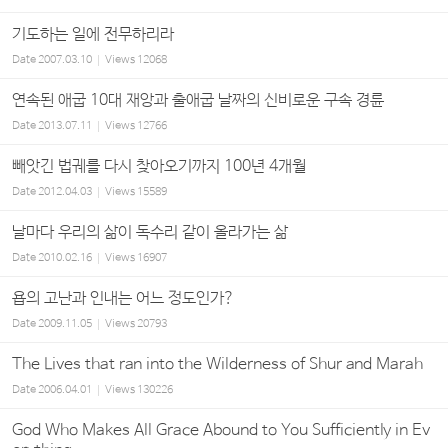
기도하는 일에 전무하리라
Date
2007.03.10
Views
12068
연속된 애굽 10대 재앙과 출애굽 날짜의 신비로운 구속 경륜
Date
2013.07.11
Views
12766
빼앗긴 법궤를 다시 찾아오기까지 100년 4개월
Date
2012.04.03
Views
15589
날마다 우리의 삶이 독수리 같이 올라가는 삶
Date
2010.02.16
Views
16907
욥의 고난과 인내는 어느 정도인가?
Date
2009.11.05
Views
20793
The Lives that ran into the Wilderness of Shur and Marah
Date
2006.04.01
Views
130226
God Who Makes All Grace Abound to You Sufficiently in Ev