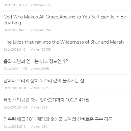
Date
2006.06.03
Views
436235
God Who Makes All Grace Abound to You Sufficiently in Ev
erything
Date
2006.04.01
Views
427284
The Lives that ran into the Wilderness of Shur and Marah
Date
2006.04.01
Views
130405
욥의 고난과 인내는 어느 정도인가?
Date
2009.11.05
Views
20855
날마다 우리의 삶이 독수리 같이 올라가는 삶
Date
2010.02.16
Views
16975
빼앗긴 법궤를 다시 찾아오기까지 100년 4개월
Date
2012.04.03
Views
15631
연속된 애굽 10대 재앙과 출애굽 날짜의 신비로운 구속 경륜
Date
2013.07.11
Views
12811