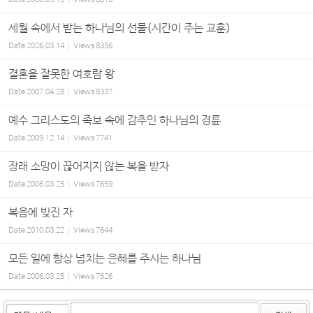
Date
2006.09.15
Views
8610
세월 속에서 받는 하나님의 선물(시간이 주는 교훈)
Date
2026.03.14
Views
8356
결혼을 잘못한 여호람 왕
Date
2007.04.28
Views
8337
예수 그리스도의 족보 속에 감추인 하나님의 경륜
Date
2009.12.14
Views
7741
장래 소망이 끊어지지 않는 복을 받자
Date
2006.03.25
Views
7659
복음에 빚진 자
Date
2010.03.22
Views
7644
모든 일에 항상 넘치는 은혜를 주시는 하나님
Date
2006.03.25
Views
7626