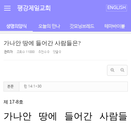
Sketchbook5, 스케치북5
Sketchbook5, 스케치북5
평강제일교회
ENGLISH
생명의양식
오늘의 만나
갓모닝브레드
테마바이블
가나안 땅에 들어간 사람들은?
관리자
조회 수
11000
추천 수
0
댓글
0
본문
민 14:1-30
제 17-8호
가나안 땅에 들어간 사람들