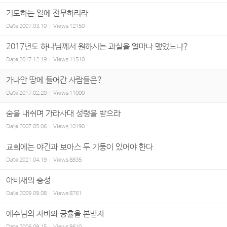
기도하는 일에 전무하리라
Date
2007.03.10
Views
12150
2017년도 하나님께서 원하시는 과실을 얼마나 맺었느냐?
Date
2017.12.19
Views
11510
가나안 땅에 들어간 사람들은?
Date
2017.02.20
Views
11000
숨을 내쉬며 가라사대 성령을 받으라
Date
2007.05.06
Views
10190
교회에는 야긴과 보아스 두 기둥이 있어야 한다
Date
2021.04.19
Views
8835
아비새의 충성
Date
2009.09.08
Views
8761
예수님의 자비와 긍휼을 본받자