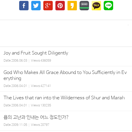
Joy and Fruit Sought Diligently
Date
2006.06.03
Views
436059
God Who Makes All Grace Abound to You Sufficiently in Ev
erything
Date
2006.04.01
Views
427141
The Lives that ran into the Wilderness of Shur and Marah
Date
2006.04.01
Views
130235
욥의 고난과 인내는 어느 정도인가?
Date
2009.11.05
Views
20797