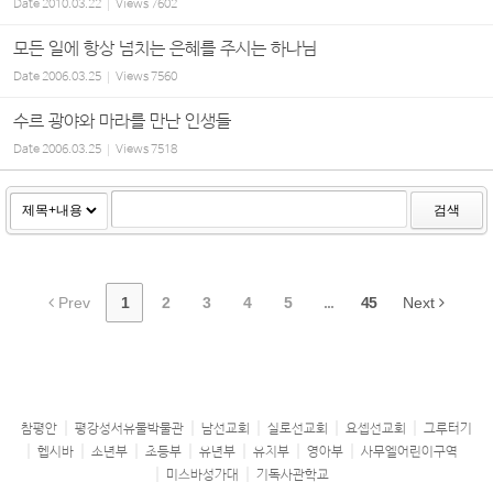
Date
2010.03.22
Views
7602
모든 일에 항상 넘치는 은혜를 주시는 하나님
Date
2006.03.25
Views
7560
수르 광야와 마라를 만난 인생들
Date
2006.03.25
Views
7518
검색
Prev
1
2
3
4
5
...
45
Next
참평안
평강성서유물박물관
남선교회
실로선교회
요셉선교회
그루터기
헵시바
소년부
초등부
유년부
유치부
영아부
사무엘어린이구역
미스바성가대
기독사관학교