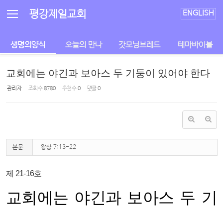
Sketchbook5, 스케치북5
Sketchbook5, 스케치북5
평강제일교회
ENGLISH
생명의양식
오늘의 만나
갓모닝브레드
테마바이블
교회에는 야긴과 보아스 두 기둥이 있어야 한다
관리자
조회 수
8780
추천 수
0
댓글
0
본문
왕상 7:13-22
제 21-16호
교회에는 야긴과 보아스 두 기