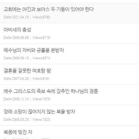
교회에는 야긴과 보아스 두 기둥이 있어야 한다
Date
2021.04.19
Views
8780
아비새의 충성
Date
2009.09.08
Views
8718
예수님의 자비와 긍휼을 본받자
Date
2006.09.15
Views
8574
결혼을 잘못한 여호람 왕
Date
2007.04.28
Views
8161
예수 그리스도의 족보 속에 감추인 하나님의 경륜
Date
2009.12.14
Views
7678
장래 소망이 끊어지지 않는 복을 받자
Date
2006.03.25
Views
7620
복음에 빚진 자