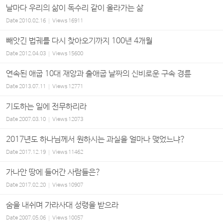
날마다 우리의 삶이 독수리 같이 올라가는 삶
Date
2010.02.16
Views
16911
빼앗긴 법궤를 다시 찾아오기까지 100년 4개월
Date
2012.04.03
Views
15600
연속된 애굽 10대 재앙과 출애굽 날짜의 신비로운 구속 경륜
Date
2013.07.11
Views
12771
기도하는 일에 전무하리라
Date
2007.03.10
Views
12073
2017년도 하나님께서 원하시는 과실을 얼마나 맺었느냐?
Date
2017.12.19
Views
11462
가나안 땅에 들어간 사람들은?
Date
2017.02.20
Views
10907
숨을 내쉬며 가라사대 성령을 받으라
Date
2007.05.06
Views
10057