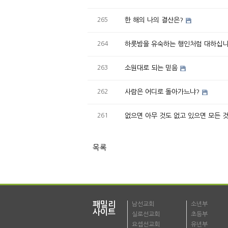
265
한 해의 나의 결산은?
264
하룻밤을 유숙하는 행인처럼 대하십니
263
소원대로 되는 믿음
262
사람은 어디로 돌아가느냐?
261
없으면 아무 것도 없고 있으면 모든 
목록
패밀리
남선교회
소년부
사이트
실로선교회
초등부
요셉선교회
유년부