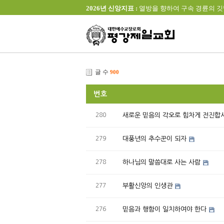
2026년 신앙지표 :
열방을 향하여 구속 경륜의 깃발을 높이 
글 수
900
번호
280
새로운 믿음의 각오로 힘차게 전진합
279
대풍년의 추수꾼이 되자
278
하나님의 말씀대로 사는 사람
277
부활신앙의 인생관
276
믿음과 행함이 일치하여야 한다