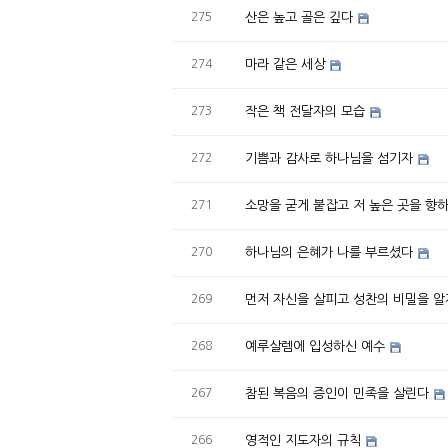
275
산은 높고 골은 깊다
274
마라 같은 세상
273
작은 책 전달자의 모습
272
기쁨과 감사로 하나님을 섬기자
271
소망을 굳게 붙잡고 저 높은 곳을 향
270
하나님의 은혜가 나를 부르셨다
269
먼저 자신을 살피고 성찬의 비밀을 알
268
예루살렘에 입성하신 예수
267
참된 복음의 증인이 민족을 살린다
266
영적인 지도자의 규칙