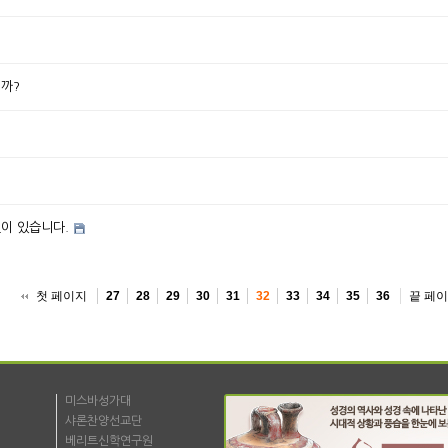
까?
것이 있습니다.
첫 페이지
끝 페
27
28
29
30
31
32
33
34
35
36
미스바성가대
샤론찬양선교단
베리트신학연구원