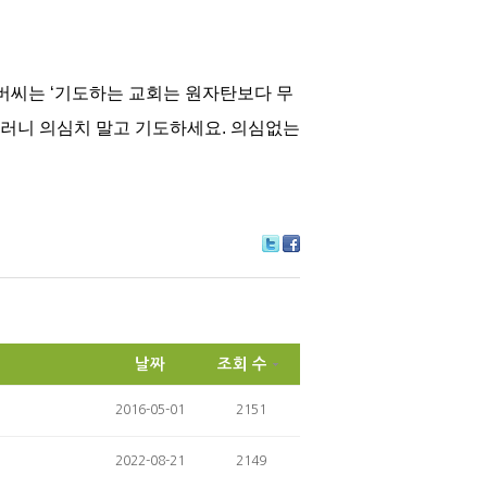
쿠버씨는 ‘기도하는 교회는 원자탄보다 무
그러니 의심치 말고 기도하세요. 의심없는
Tw
Fa
itte
ce
r
bo
ok
날짜
조회 수
2016-05-01
2151
2022-08-21
2149