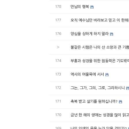
178
만남의 행복
177
오직 예수님만 바라보고 믿고 이 한
176
양심을 상하게 하지 말라
»
불같은 시험은 나의 산 소망과 큰 기
174
부흥과 성장을 위한 원동력은 기도밖
173
역사의 여울목에 서서
172
그는, 그가, 그의, 그로, 그리하시니
171
축복 받고 살기를 원하십니까?
170
금년 한 해의 생애는 성경을 많이 읽고
169
나의 인생의 문을 누가 닫을 것인가?