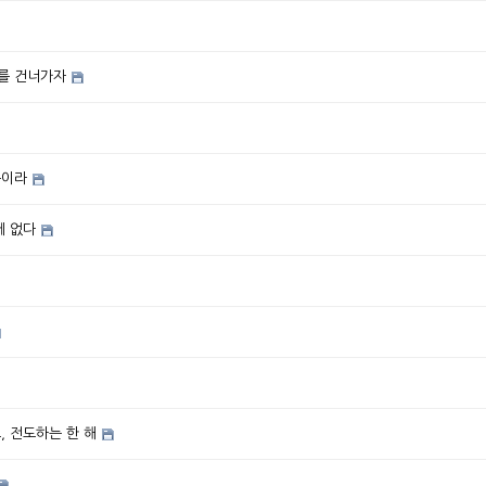
해를 건너가자
쁨이라
에 없다
, 전도하는 한 해