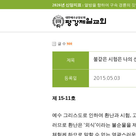
2026년 신앙지표 :
열방을 향하여 구속 경륜의 깃발을 높이 
글 수
900
불같은 시험은 나의 
제목
2015.05.03
등록일
제 15-11호
예수 그리스도로 인하여 환난과 시험, 
러므로 환난은 ‘외식’이라는 불순물을 
체험케 하므로 말할 수 없는 영광스러운 