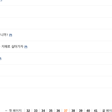
합니까?
는 지혜로 살아가자
첫 페이지
끝 페
32
33
34
35
36
37
38
39
40
41