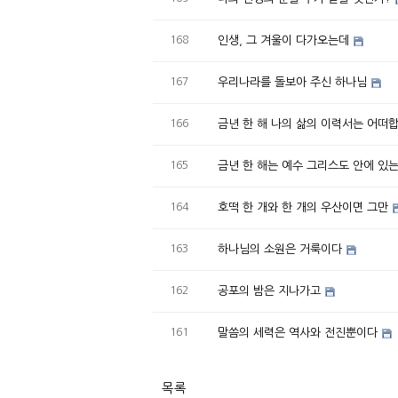
168
인생, 그 겨울이 다가오는데
167
우리나라를 돌보아 주신 하나님
166
금년 한 해 나의 삶의 이력서는 어떠
165
금년 한 해는 예수 그리스도 안에 있
164
호떡 한 개와 한 개의 우산이면 그만
163
하나님의 소원은 거룩이다
162
공포의 밤은 지나가고
161
말씀의 세력은 역사와 전진뿐이다
목록