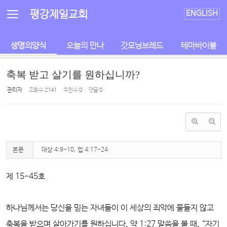
Sketchbook5, 스케치북5
Sketchbook5, 스케치북5
평강제일교회
ENGLISH
생명의양식
오늘의 만나
갓모닝브레드
테마바이블
축복 받고 살기를 원하십니까?
관리자
조회 수
2141
추천 수
0
댓글
0
본문
대상 4:9-10, 엡 4:17-24
제 15-45호
하나님께서는 당신을 믿는 자녀들이 이 세상의 죄악에 물들지 않고
축복을 받으며 살아가기를 원하십니다. 약 1:27 말씀을 볼 때, “자기