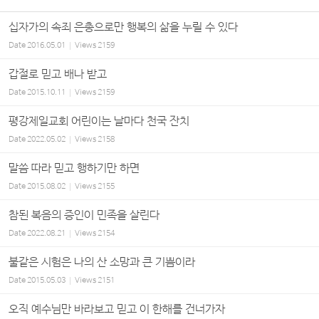
십자가의 속죄 은총으로만 행복의 삶을 누릴 수 있다
Date
2016.05.01
Views
2159
갑절로 믿고 배나 받고
Date
2015.10.11
Views
2159
평강제일교회 어린이는 날마다 천국 잔치
Date
2022.05.02
Views
2158
말씀 따라 믿고 행하기만 하면
Date
2015.08.02
Views
2155
참된 복음의 증인이 민족을 살린다
Date
2022.08.21
Views
2154
불같은 시험은 나의 산 소망과 큰 기쁨이라
Date
2015.05.03
Views
2151
오직 예수님만 바라보고 믿고 이 한해를 건너가자