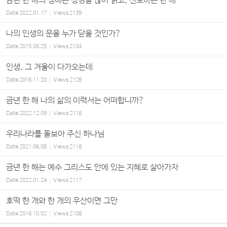
금년 한 해의 생애는 성경을 많이 읽고, 전도하는 한 해
Date
2022.01.17
Views
2139
나의 인생의 문을 누가 닫을 것인가?
Date
2015.06.25
Views
2134
인생, 그 겨울이 다가오는데
Date
2016.11.20
Views
2128
금년 한 해 나의 삶의 이력서는 어떠합니까?
Date
2022.12.09
Views
2118
우리나라를 돌보아 주신 하나님
Date
2021.06.08
Views
2118
금년 한 해는 예수 그리스도 안에 있는 지혜로 살아가자
Date
2022.01.24
Views
2117
호떡 한 개와 한 개의 우산이면 그만
Date
2016.10.02
Views
2108