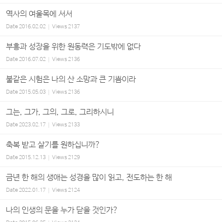
역사의 여울목에 서서
Date
2016.02.02
Views
2137
부흥과 성장을 위한 원동력은 기도밖에 없다
Date
2016.07.02
Views
2136
불같은 시험은 나의 산 소망과 큰 기쁨이라
Date
2015.05.03
Views
2136
그는, 그가, 그의, 그로, 그리하시니
Date
2023.02.17
Views
2133
축복 받고 살기를 원하십니까?
Date
2015.12.13
Views
2129
금년 한 해의 생애는 성경을 많이 읽고, 전도하는 한 해
Date
2022.01.17
Views
2124
나의 인생의 문을 누가 닫을 것인가?