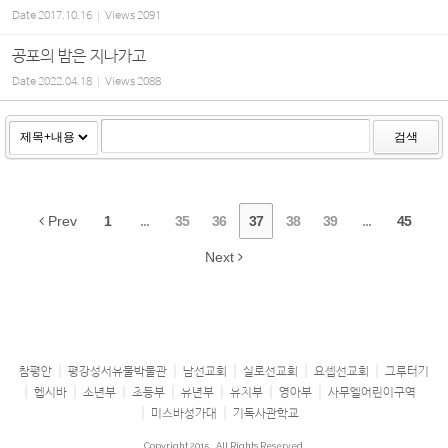
Date
2017.10.16
Views
2091
공포의 밤은 지나가고
Date
2022.04.18
Views
2088
검색
Prev
1
...
35
36
37
38
39
...
45
Next
참평안
평강성서유물박물관
남선교회
실로선교회
요셉선교회
그루터기
헵시바
소년부
초등부
유년부
유치부
영아부
사무엘어린이구역
미스바성가대
기독사관학교
Copyright 2015
All Rights Reserved.