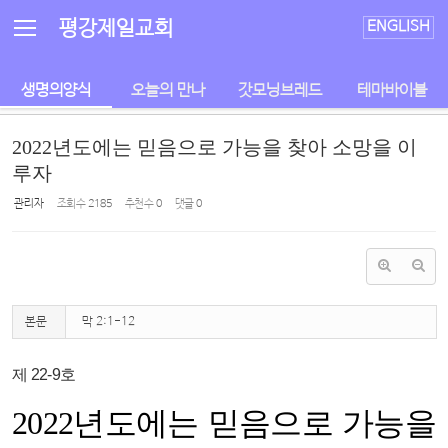
Sketchbook5, 스케치북5
Sketchbook5, 스케치북5
평강제일교회
ENGLISH
생명의양식
오늘의 만나
갓모닝브레드
테마바이블
2022년도에는 믿음으로 가능을 찾아 소망을 이
루자
관리자
조회 수
2185
추천 수
0
댓글
0
본문
막 2:1-12
제 22-9호
2022년도에는 믿음으로 가능을