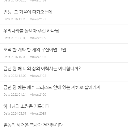
Date
2015.06.25
Views
2124
인생, 그 겨울이 다가오는데
Date
2016.11.20
Views
2121
우리나라를 돌보아 주신 하나님
Date
2021.06.08
Views
2109
호떡 한 개와 한 개의 우산이면 그만
Date
2016.10.02
Views
2105
금년 한 해 나의 삶의 이력서는 어떠합니까?
Date
2022.12.09
Views
2102
금년 한 해는 예수 그리스도 안에 있는 지혜로 살아가자
Date
2022.01.24
Views
2100
하나님의 소원은 거룩이다
Date
2024.05.31
Views
2099
말씀의 세력은 역사와 전진뿐이다