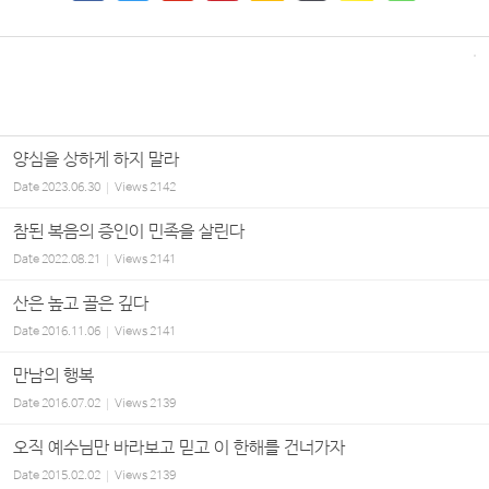
양심을 상하게 하지 말라
Date
2023.06.30
Views
2142
참된 복음의 증인이 민족을 살린다
Date
2022.08.21
Views
2141
산은 높고 골은 깊다
Date
2016.11.06
Views
2141
만남의 행복
Date
2016.07.02
Views
2139
오직 예수님만 바라보고 믿고 이 한해를 건너가자
Date
2015.02.02
Views
2139