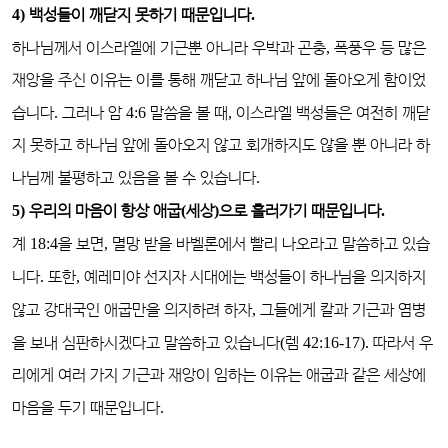
4)
백성들이 깨닫지 못하기 때문입니다
.
하나님께서 이스라엘에 기근뿐 아니라 우박과 곤충
,
폭풍우 등 많은
재앙을 주신 이유는 이를 통해 깨닫고 하나님 앞에 돌아오게 함이었
습니다
.
그러나 암
4:6
말씀을 볼 때
,
이스라엘 백성들은 여전히 깨닫
지 못하고 하나님 앞에 돌아오지 않고 회개하지도 않을 뿐 아니라 하
나님께 불평하고 있음을 볼 수 있습니다
.
5)
우리의 마음이 항상 애굽
(
세상
)
으로 흘러가기 때문입니다
.
계
18:4
을 보면
,
멸망 받을 바벨론에서 빨리 나오라고 말씀하고 있습
니다
.
또한
,
예레미야 선지자 시대에는 백성들이 하나님을 의지하지
않고 강대국인 애굽만을 의지하려 하자
,
그들에게 칼과 기근과 염병
을 보내 심판하시겠다고 말씀하고 있습니다
(
렘
42:16-17).
따라서 우
리에게 여러 가지 기근과 재앙이 임하는 이유는 애굽과 같은 세상에
마음을 두기 때문입니다
.