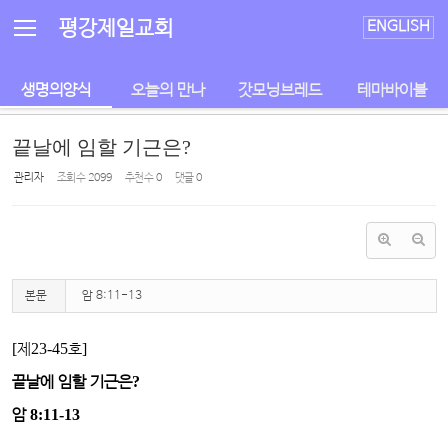
Sketchbook5, 스케치북5
Sketchbook5, 스케치북5
평강제일교회
ENGLISH
생명의양식
오늘의 만나
갓모닝브레드
테마바이블
끝날에 임할 기근은?
관리자
조회 수
2099
추천 수
0
댓글
0
본문
암 8:11-13
[
제
23
-45
호
]
끝날에 임할 기근은
?
암
8:11-13