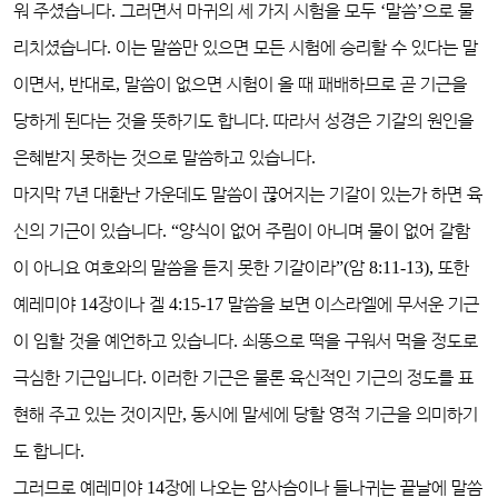
워 주셨습니다
.
그러면서 마귀의 세 가지 시험을 모두
‘
말씀
’
으로 물
리치셨습니다
.
이는 말씀만 있으면 모든 시험에 승리할 수 있다는 말
이면서
,
반대로
,
말씀이 없으면 시험이 올 때 패배하므로 곧 기근을
당하게 된다는 것을 뜻하기도 합니다
.
따라서 성경은 기갈의 원인을
은혜받지 못하는 것으로 말씀하고 있습니다
.
마지막
7
년 대환난 가운데도 말씀이 끊어지는 기갈이 있는가 하면 육
신의 기근이 있습니다
. “
양식이 없어 주림이 아니며 물이 없어 갈함
이 아니요 여호와의 말씀을 듣지 못한 기갈이라
”(
암
8:11-13),
또한
예레미야
14
장이나 겔
4:15-17
말씀을 보면 이스라엘에 무서운 기근
이 임할 것을 예언하고 있습니다
.
쇠똥으로 떡을 구워서 먹을 정도로
극심한 기근입니다
.
이러한 기근은 물론 육신적인 기근의 정도를 표
현해 주고 있는 것이지만
,
동시에 말세에 당할 영적 기근을 의미하기
도 합니다
.
그러므로 예레미야
14
장에 나오는 암사슴이나 들나귀는 끝날에 말씀