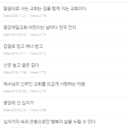
말씀대로 사는 교회는 짐을 함께 지는 교회이다
Date
2025.11.21
Views
2178
평강제일교회 어린이는 날마다 천국 잔치
Date
2022.05.02
Views
2174
갑절로 믿고 배나 받고
Date
2015.10.11
Views
2172
산은 높고 골은 깊다
Date
2016.11.06
Views
2170
예수님의 신부인 교회를 뜨겁게 사랑하는 마음
Date
2015.05.03
Views
2170
중앙에 선 십자가
Date
2023.02.24
Views
2169
십자가의 속죄 은총으로만 행복의 삶을 누릴 수 있다