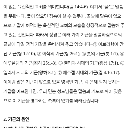
이 없는 육신적인 교회를 의미합니다
(
렘
14:4-6).
여기서
‘
풀
’
은 말씀
을 뜻합니다
.
풀이 없으면 짐승이 살 수 없듯이
,
끝날에 말씀이 없으
므로 기갈에 허덕이는 육신적인 교회의 모습을 상징적으로 말씀해 주
고 있는 것입니다
.
따라서 성경은 여러 가지 기근을 말씀하심으로써
끝날에 닥칠 영적 기갈을 준비시켜 주고 있습니다
--
①
아브라함이 만
난 기근
(
창
12:10),
②
이삭의 기근
(
창
26:1),
③
룻의 기근
(
룻
1:1),
④
예루살렘의 기근
(
왕하
25:1-3),
⑤
엘리야 시대의 기근
(
왕상
17:1),
⑥
엘리사 시대의 기근
(
왕하
8:1),
⑦
에스겔 시대의 기근
(
겔
4:16-17).
이처럼 많은 기근이 앞으로 있을 영적인 기근
,
즉 은혜 받지 못하는
기갈을 예표한다면
,
우리 믿는 성도님들은 말씀과 기도로 깨어 있음
으로 이 기근을 통과하는 축복이 있기를 바라겠습니다
.
2.
기근의 원인