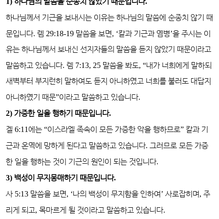
1)
하나님의 말씀을 순종치 않았기 때문입니다
.
하나님께서 기근을 보내시는 이유는 하나님의 말씀에 순종치 않기 때
문입니다
.
렘
29:18-19
말씀을 보면
, ‘
칼과 기근과 염병
’
을 주시는 이
유는 하나님께서 보내신 선지자들의 말씀을 듣지 않았기 때문이라고
말씀하고 있습니다
.
렘
7:13, 25
말씀을 봐도
, “
내가 너희에게 말하되
새벽부터 부지런히 말하여도 듣지 아니하였고 너희를 불러도 대답지
아니하였기 때문
”
이라고 말씀하고 있습니다
.
2)
가증한 일을 행하기 때문입니다
.
겔
6:11
에는
“
이스라엘 족속이 모든 가증한 악을 행하므로
”
칼과 기
근과 온역에 망하게 된다고 말씀하고 있습니다
.
그러므로 모든 가증
한 일을 행하는 것이 기근의 원인이 되는 것입니다
.
3)
백성이 무지몽매하기 때문입니다
.
사
5:13
말씀을 보면
, ‘
나의 백성이 무지함을 인하여
’
사로잡히며
,
주
리게 되고
,
목마르게 될 것이라고 말씀하고 있습니다
.