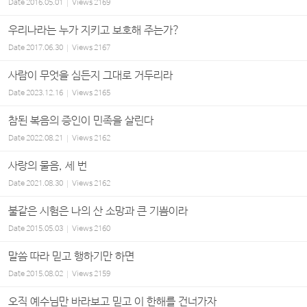
Date
2016.05.01
Views
2169
우리나라는 누가 지키고 보호해 주는가?
Date
2017.06.30
Views
2167
사람이 무엇을 심든지 그대로 거두리라
Date
2023.12.16
Views
2165
참된 복음의 증인이 민족을 살린다
Date
2022.08.21
Views
2162
사랑의 물음, 세 번
Date
2021.08.30
Views
2162
불같은 시험은 나의 산 소망과 큰 기쁨이라
Date
2015.05.03
Views
2160
말씀 따라 믿고 행하기만 하면
Date
2015.08.02
Views
2159
오직 예수님만 바라보고 믿고 이 한해를 건너가자