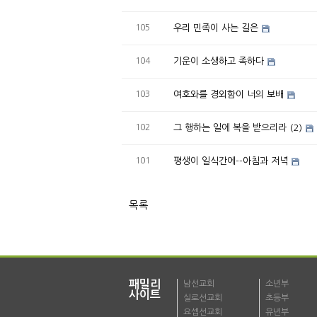
105
우리 민족이 사는 길은
104
기운이 소생하고 족하다
103
여호와를 경외함이 너의 보배
102
그 행하는 일에 복을 받으리라 (2)
101
평생이 일식간에--아침과 저녁
목록
패밀리
남선교회
소년부
사이트
실로선교회
초등부
요셉선교회
유년부