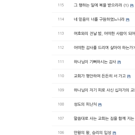
115
그 행하는 일에 복을 받으리라 (1)
114
네 믿음이 너를 구원하였느니라
113
여호와의 전날 밤, 어떠한 사람이 되
112
어떠한 감사를 드리며 살아야 하는가?
111
하나님이 기뻐하시는 감사
110
교회가 평안하여 든든히 서 가고
109
하나님이 자기 피로 사신 십자가의 교
108
성도의 피난처
107
말씀대로 사는 교회는 짐을 함께 지는
106
만왕의 왕, 승리의 입성