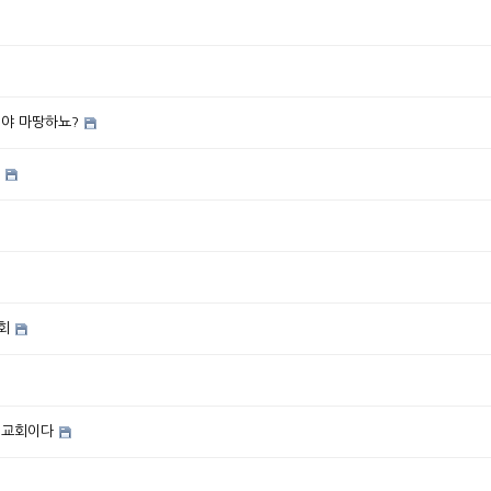
어야 마땅하뇨?
회
 교회이다