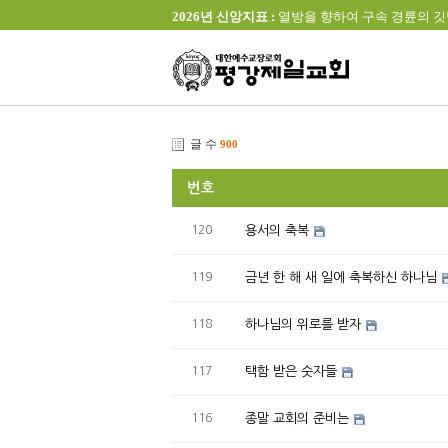
2026년 신앙지표 :
열방을 향하여 구속 경륜의 깃발을 높이 
글 수
900
번호
120
용서의 축복
119
금년 한 해 새 일에 축복하신 하나님
118
하나님의 위로를 받자
117
택함 받은 숫자들
116
종말 교회의 준비는