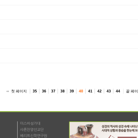
첫 페이지
끝 페
35
36
37
38
39
40
41
42
43
44
미스바성가대
샤론찬양선교단
베리트신학연구원