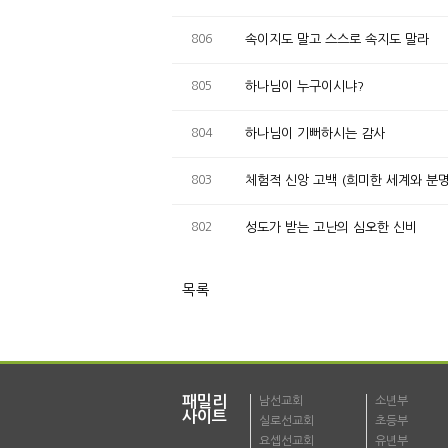
806
속이지도 말고 스스로 속지도 말라
805
하나님이 누구이시냐?
804
하나님이 기뻐하시는 감사
803
체험적 신앙 고백 (희미한 세계와 분명
802
성도가 받는 고난의 심오한 신비
목록
패밀리
남선교회
소년부
사이트
실로선교회
초등부
요셉선교회
유년부