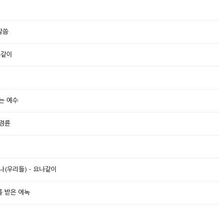
말씀
루같이
는 예수
 경륜
(우리들) - 요나같이
를 받은 에녹