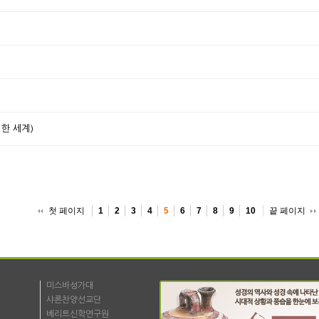
한 세계)
첫 페이지
끝 페이지
1
2
3
4
5
6
7
8
9
10
미스바성가대
샤론찬양선교단
베리트신학연구원