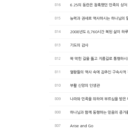
816
6.25의 동란은 참혹했던 민족의 상처
815
능력과 권세로 역사하시는 하나님의 
814
2008년도 8,760시간 복된 삶이 하
813
기도의 감사
812
꽉 막힌 길을 뚫고 지름길로 통행하시
811
열왕들의 역사 속에 감추인 구속사적
810
부활 신앙의 인생관
809
나라와 민족을 위하여 부르심을 받은 나
808
하나님과 함께 동행하는 믿음의 증거
807
Arise and Go