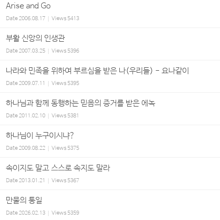
Arise and Go
Date
2006.08.17
Views
5413
부활 신앙의 인생관
Date
2007.03.25
Views
5396
나라와 민족을 위하여 부르심을 받은 나(우리들) - 요나같이
Date
2009.07.11
Views
5395
하나님과 함께 동행하는 믿음의 증거를 받은 에녹
Date
2011.02.10
Views
5381
하나님이 누구이시냐?
Date
2009.08.22
Views
5375
속이지도 말고 스스로 속지도 말라
Date
2013.01.21
Views
5367
만물의 통일
Date
2026.02.13
Views
5359