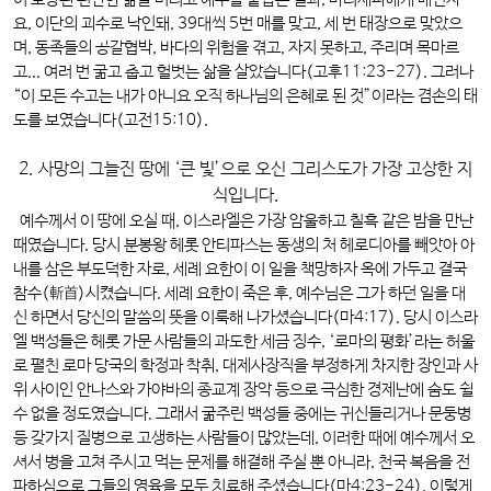
이 보장된 편안한 삶을 버리고 예수를 붙잡은 결과, 바리새파에게 배신자
요, 이단의 괴수로 낙인돼, 39대씩 5번 매를 맞고, 세 번 태장으로 맞았으
며, 동족들의 공갈협박, 바다의 위험을 겪고, 자지 못하고, 주리며 목마르
고... 여러 번 굶고 춥고 헐벗는 삶을 살았습니다(고후11:23-27). 그러나
“이 모든 수고는 내가 아니요 오직 하나님의 은혜로 된 것”이라는 겸손의 태
도를 보였습니다(고전15:10).
2. 사망의 그늘진 땅에 ‘큰 빛’으로 오신 그리스도가 가장 고상한 지
식입니다.
예수께서 이 땅에 오실 때, 이스라엘은 가장 암울하고 칠흑 같은 밤을 만난
때였습니다. 당시 분봉왕 헤롯 안티파스는 동생의 처 헤로디아를 빼앗아 아
내를 삼은 부도덕한 자로, 세례 요한이 이 일을 책망하자 옥에 가두고 결국
참수(斬首)시켰습니다. 세례 요한이 죽은 후, 예수님은 그가 하던 일을 대
신 하면서 당신의 말씀의 뜻을 이룩해 나가셨습니다(마4:17). 당시 이스라
엘 백성들은 헤롯 가문 사람들의 과도한 세금 징수, ‘로마의 평화’라는 허울
로 펼친 로마 당국의 학정과 착취, 대제사장직을 부정하게 차지한 장인과 사
위 사이인 안나스와 가야바의 종교계 장악 등으로 극심한 경제난에 숨도 쉴
수 없을 정도였습니다. 그래서 굶주린 백성들 중에는 귀신들리거나 문둥병
등 갖가지 질병으로 고생하는 사람들이 많았는데, 이러한 때에 예수께서 오
셔서 병을 고쳐 주시고 먹는 문제를 해결해 주실 뿐 아니라, 천국 복음을 전
파하심으로 그들의 영육을 모두 치료해 주셨습니다(마4:23-24). 이렇게