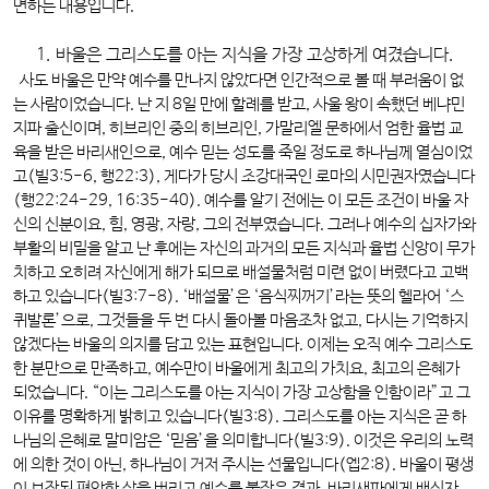
면하는 내용입니다.
1. 바울은 그리스도를 아는 지식을 가장 고상하게 여겼습니다.
사도 바울은 만약 예수를 만나지 않았다면 인간적으로 볼 때 부러움이 없
는 사람이었습니다. 난 지 8일 만에 할례를 받고, 사울 왕이 속했던 베냐민
지파 출신이며, 히브리인 중의 히브리인, 가말리엘 문하에서 엄한 율법 교
육을 받은 바리새인으로, 예수 믿는 성도를 죽일 정도로 하나님께 열심이었
고(빌3:5-6, 행22:3), 게다가 당시 초강대국인 로마의 시민권자였습니다
(행22:24-29, 16:35-40). 예수를 알기 전에는 이 모든 조건이 바울 자
신의 신분이요, 힘, 영광, 자랑, 그의 전부였습니다. 그러나 예수의 십자가와
부활의 비밀을 알고 난 후에는 자신의 과거의 모든 지식과 율법 신앙이 무가
치하고 오히려 자신에게 해가 되므로 배설물처럼 미련 없이 버렸다고 고백
하고 있습니다(빌3:7-8). ‘배설물’은 ‘음식찌꺼기’라는 뜻의 헬라어 ‘스
퀴발론’으로, 그것들을 두 번 다시 돌아볼 마음조차 없고, 다시는 기억하지
않겠다는 바울의 의지를 담고 있는 표현입니다. 이제는 오직 예수 그리스도
한 분만으로 만족하고, 예수만이 바울에게 최고의 가치요, 최고의 은혜가
되었습니다. “이는 그리스도를 아는 지식이 가장 고상함을 인함이라”고 그
이유를 명확하게 밝히고 있습니다(빌3:8). 그리스도를 아는 지식은 곧 하
나님의 은혜로 말미암은 ‘믿음’을 의미합니다(빌3:9). 이것은 우리의 노력
에 의한 것이 아닌, 하나님이 거저 주시는 선물입니다(엡2:8). 바울이 평생