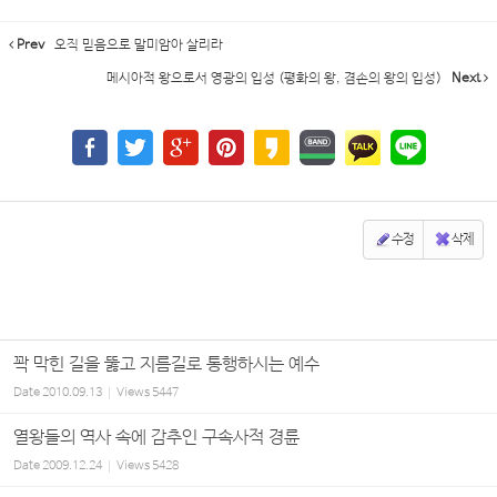
Prev
오직 믿음으로 말미암아 살리라
메시아적 왕으로서 영광의 입성 (평화의 왕, 겸손의 왕의 입성)
Next
수정
삭제
꽉 막힌 길을 뚫고 지름길로 통행하시는 예수
Date
2010.09.13
Views
5447
열왕들의 역사 속에 감추인 구속사적 경륜
Date
2009.12.24
Views
5428