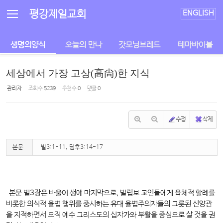
Sketchbook5, 스케치북5
Sketchbook5, 스케치북5
평강제일교회
ENGLISH
생명의양식
오늘의 만나
갓모닝브레드
테마바이블
세상에서 가장 고상(高尙)한 지식
관리자
조회 수
5239
추천 수
0
댓글
0
수정
삭제
본문
빌3:1-11, 딤후3:14-17
본문 빌3장은 바울이 생애 마지막으로, 빌립보 교인들에게 육체적 할례를
비롯한 의식적 율법 행위를 중시하는 유대 율법주의자들의 그릇된 신앙관
을 지적하면서 오직 예수 그리스도의 십자가와 부활을 중심으로 살 것을 권