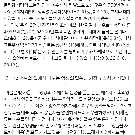
몰락한 사망의 그늘진 땅에, 예수께서 큰 빛으로 오신 것은 약 750년 전 이
사야 선지자 예언의 성취였습니다(사9:1-2, 61장, 마4:16). 그러나 대제
사장을 비롯한 종교지도자들은 이 사실을 전혀 깨닫지 못했습니다. 일찍이
이 ‘큰 빛’은 약 2천 년 전 믿음의 조상 아브라함을 갈대아 우르에서 만나 준
바 있으며(행7:2), 약 500년 후 미디안 광야의 모세에게 불타는 떨기나무
로(출3:1-2), 출애굽 후에는 시내 광야에서 세운 성막에(출40:34), 다시
그로부터 약 500년 후 솔로몬 성전 낙성식에 영광으로 나타났습니다(왕상
8:11). 또한 이 ‘빛’은 예수 믿는 자를 핍박하기 위해 다메섹으로 가던 바울
에게 홀연히 하늘로서 나타나 그를 둘러 비추었습니다(행9:3, 22:6-8,
26:13).
3. 그리스도의 입에서 나오는 영생의 말씀이 가장 고상한 지식입니
다.
바울은 빛 가운데서 영광의 주 예수의 음성을 듣는 순간, 예수께서 속죄양
이 되셔서 인류를 구원하셨다는 복음의 진리를 깨달았습니다(요1:29, 고
전5:7). 예수는 속죄 어린 양으로 십자가에서 저주의 형벌을 받아 죽으시고
인류 죄를 대속, 죄와 사망 권세를 완전히 깨뜨리고 부활하셨으니, 이제 인
류는 예수를 믿기만 하면 하나님 나라에서 영생할 수 있는 존재가 됩니다.
본래 인간은 영생불사의 존재로 창조됐기 때문에, 타락 후에도 ‘영원을 사
모하는 마음’을 모두 가지고 있습니다(전3:11). 그래서 예수께서도 하나