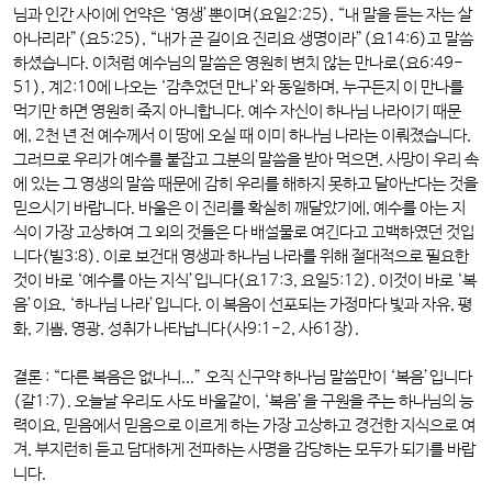
님과 인간 사이에 언약은 ‘영생’뿐이며(요일2:25), “내 말을 듣는 자는 살
아나리라”(요5:25), “내가 곧 길이요 진리요 생명이라”(요14:6)고 말씀
하셨습니다. 이처럼 예수님의 말씀은 영원히 변치 않는 만나로(요6:49-
51), 계2:10에 나오는 ‘감추었던 만나’와 동일하며, 누구든지 이 만나를
먹기만 하면 영원히 죽지 아니합니다. 예수 자신이 하나님 나라이기 때문
에, 2천 년 전 예수께서 이 땅에 오실 때 이미 하나님 나라는 이뤄졌습니다.
그러므로 우리가 예수를 붙잡고 그분의 말씀을 받아 먹으면, 사망이 우리 속
에 있는 그 영생의 말씀 때문에 감히 우리를 해하지 못하고 달아난다는 것을
믿으시기 바랍니다. 바울은 이 진리를 확실히 깨달았기에, 예수를 아는 지
식이 가장 고상하여 그 외의 것들은 다 배설물로 여긴다고 고백하였던 것입
니다(빌3:8). 이로 보건대 영생과 하나님 나라를 위해 절대적으로 필요한
것이 바로 ‘예수를 아는 지식’입니다(요17:3, 요일5:12). 이것이 바로 ‘복
음’이요, ‘하나님 나라’입니다. 이 복음이 선포되는 가정마다 빛과 자유, 평
화, 기쁨, 영광, 성취가 나타납니다(사9:1-2, 사61장).
결론 :
“다른 복음은 없나니...” 오직 신구약 하나님 말씀만이 ‘복음’입니다
(갈1:7). 오늘날 우리도 사도 바울같이, ‘복음’을 구원을 주는 하나님의 능
력이요, 믿음에서 믿음으로 이르게 하는 가장 고상하고 경건한 지식으로 여
겨, 부지런히 듣고 담대하게 전파하는 사명을 감당하는 모두가 되기를 바랍
니다.