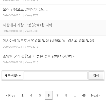
Date
2009.07.11
Views
5279
오직 믿음으로 말미암아 살리라
Date
2026.02.21
Views
5272
세상에서 가장 고상(高尙)한 지식
Date
2010.04.28
Views
5239
메시아적 왕으로서 영광의 입성 (평화의 왕, 겸손의 왕의 입성)
Date
2010.04.03
Views
5219
소망을 굳게 붙잡고 저 높은 곳을 향하여 전진하자
Date
2010.01.18
Views
5216
검색
Prev
1
4
5
6
7
8
...
46
Next