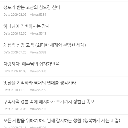
성도가 받는 고난의 심오한 신비
Date
2009.08.09
Views
5354
하나님이 기뻐하시는 감사
Date
2006.12.30
Views
5343
체험적 신앙 고백 (희미한 세계와 분명한 세계)
Date
2009.07.25
Views
5338
자랑하자, 예수님의 십자가만을
Date
2006.10.08
Views
5338
옛날을 기억하라 역대의 연대를 생각하라
Date
2010.11.13
Views
5299
구속사적 경륜 속에 메시아가 오기까지 성별된 족보
Date
2010.03.03
Views
5295
모든 사람을 위하여 하나님께 감사하는 생활 (행복하게 사는 비결)