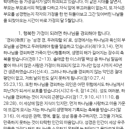
학대하는 등 가정질서가 많이 파괴되고 있습니다. 이 같은 시대를 살면서,
부모는 부모로서의 책임을 다하고 자식 앞에 부끄러움이 없는지, 또 자식은
부모를 공경했는지 각자의 가정을 한 번 뒤돌아보고 그간 잊어버린 나날들
을 되찾아오는 시간이 바로 가정의 달 5월입니다.
1. 행복한 가정이 되려면 하나님을 경외해야 합니다.
‘경외(敬畏)’는 ‘공경 경, 두려워할 외’로, 성경에서는 하나님과 육신의 부
모님을 공경하고 두려워해야 함을 말씀하고 있습니다(레19:3,14). 먼저
하나님을 경외하면 가족이 만사형통하며, 생명의 해가 길어지는 장수의 축
복을 받습니다(전8:12-13). 출애굽 한 이스라엘 백성 중 하나님 말씀에
붙어 떠나지 않은 사람은 가정이 파괴되지 않고 가나안 입성 시까지 40년
간 생존하였습니다(신4:4). 그러나 하나님을 경외하지 않는 악인은 절대
평안이 없고, 저희 날의 반도 살지 못하게 됩니다(잠10:27, 시
55:23,15). 또한 하나님을 경외하는 의인은 어떤 위험에서도 하나님께서
피난처가 되셔서 보호를 받습니다(시32:6-8, 잠14:26). 성도 여러분, 하
나님을 경외하는 것이 지식의 근본입니다(잠1:7, 9:10, 시111:10, 욥
28:28). 이 세상에 많은 지식이 있지만, 먼저 하나님을 사랑하고 마음 가운
데 뜨겁게 모시는 자는 하나님의 생명책에 기록되는 축복을 받습니다(말
3:16). 이 세상은 권력, 명예, 물질, 성공 등을 추구하지만, 그것을 가져도
만족하지 못하는 것이 타락한 인간의 마음입니다. 성경은 인간이 세상 우주