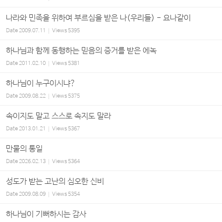
나라와 민족을 위하여 부르심을 받은 나(우리들) - 요나같이
Date
2009.07.11
Views
5395
하나님과 함께 동행하는 믿음의 증거를 받은 에녹
Date
2011.02.10
Views
5381
하나님이 누구이시냐?
Date
2009.08.22
Views
5375
속이지도 말고 스스로 속지도 말라
Date
2013.01.21
Views
5367
만물의 통일
Date
2026.02.13
Views
5364
성도가 받는 고난의 심오한 신비
Date
2009.08.09
Views
5354
하나님이 기뻐하시는 감사