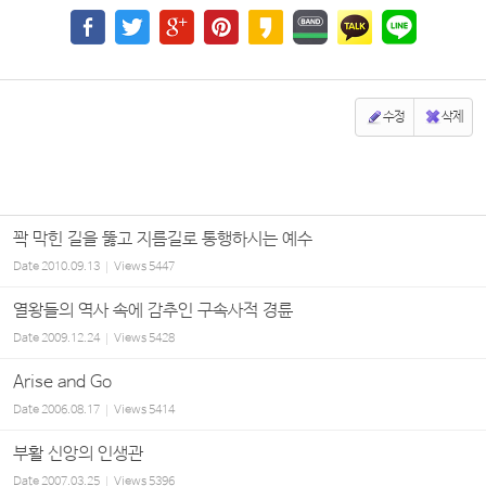
수정
삭제
꽉 막힌 길을 뚫고 지름길로 통행하시는 예수
Date
2010.09.13
Views
5447
열왕들의 역사 속에 감추인 구속사적 경륜
Date
2009.12.24
Views
5428
Arise and Go
Date
2006.08.17
Views
5414
부활 신앙의 인생관
Date
2007.03.25
Views
5396