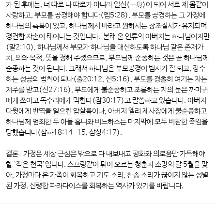
가 된 후에는, 너 따로 나 따로가 아니라 일신(一身)이 되어 서로 제 몸같이
사랑하고, 부모를 공경해야 합니다(엡5:28). 부모를 공경하는 그 가정에
하나님의 축복이 있고, 하나님께서 바라고 원하시는 창조질서가 유지되며
경건한 자손이 태어나는 것입니다. 본래 온 인류의 아버지는 하나님이지만
(말2:10), 하나님께서 부모가 하나님을 대신하도록 하나님 같은 존재가
치, 의와 목적, 뜻을 정해 주셨으므로, 부모님께 순종하는 것은 곧 하나님께
순종하는 것이 됩니다. 그래서 하나님은 부모공경이 범사가 잘 되고, 장수
하는 성공의 법칙이 되나(출20:12, 신5:16), 부모를 경홀히 여기는 자는
저주를 받고(신27:16), 부모에게 불순종하고 조롱하는 자의 눈은 까마귀
에게 쪼이고 독수리에게 먹힌다(잠30:17)고 말씀하고 있습니다. 아버지
다윗에게 반역을 일으킨 압살롬이나, 아버지 엘리 제사장에게 불순종하고
하나님께 범죄한 두 아들 홉니와 비느하스는 마지막에 모두 비참한 죽임을
당했습니다(삼하18:14-15, 삼상4:17).
결론
: 가정은 세상 근심은 밖으로 다 내보내고 평화와 의로움만 가득해야
할 ‘작은 천국’입니다. 스프링같이 튀어 오르는 청춘과 소망의 달 5월을 맞
아, 가정마다 온 가족이 화목하고 기도 소리, 찬송 소리가 끊이지 않는 성별
된 가정, 신령한 파라다이스를 회복하는 역사가 있기를 바랍니다.