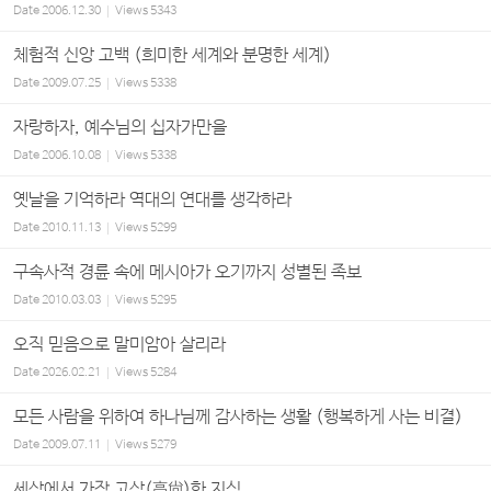
Date
2006.12.30
Views
5343
체험적 신앙 고백 (희미한 세계와 분명한 세계)
Date
2009.07.25
Views
5338
자랑하자, 예수님의 십자가만을
Date
2006.10.08
Views
5338
옛날을 기억하라 역대의 연대를 생각하라
Date
2010.11.13
Views
5299
구속사적 경륜 속에 메시아가 오기까지 성별된 족보
Date
2010.03.03
Views
5295
오직 믿음으로 말미암아 살리라
Date
2026.02.21
Views
5284
모든 사람을 위하여 하나님께 감사하는 생활 (행복하게 사는 비결)
Date
2009.07.11
Views
5279
세상에서 가장 고상(高尙)한 지식