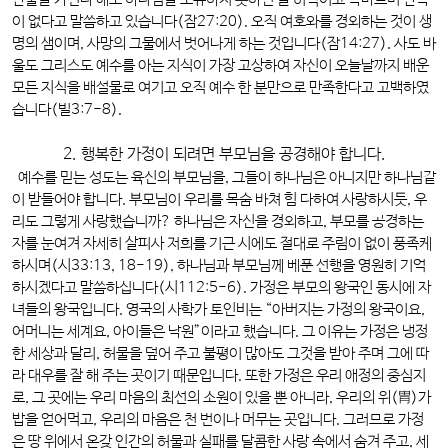
만물을 가진다 해도 하나님을 소유하지 못하면 늘 허덕이고 목마르며 만족
이 없다고 말씀하고 있습니다(잠27:20). 오직 여호와를 경외하는 것이 생
명의 샘이며, 사망의 그물에서 벗어나게 하는 것입니다(잠14:27). 사도 바
울도 그리스도 예수를 아는 지식이 가장 고상하여 자신이 오늘날까지 배운
모든 지식을 배설물로 여기고 오직 예수 한 분만으로 만족한다고 고백하였
습니다(빌3:7-8).
2. 행복한 가정이 되려면 부모님을 공경해야 합니다.
예수를 믿는 성도는 육신의 부모님을, 그들이 하나님은 아니지만 하나님같
이 받들어야 합니다. 부모님이 우리를 목숨 바쳐 힘 다하여 사랑하시듯, 우
리도 그렇게 사랑했습니까? 하나님은 자신을 경외하고, 부모를 공경하는
자를 눈여겨 자세히 살피사 저희를 기근 시에도 절대로 주림이 없이 풍족케
하시며(시33:13, 18-19), 하나님과 부모님께 베푼 선행을 영원히 기억
하시겠다고 말씀하십니다(시112:5-6). 가정은 부모의 왕국인 동시에 자
녀들의 왕국입니다. 영국의 사학가 토인비는 “아버지는 가정의 왕국이요,
어머니는 세계요, 아이들은 낙원”이라고 했습니다. 그 이유는 가정은 냉정
한 세상과 달리, 허물을 덮어 주고 불평이 많아도 그것을 받아 주며 그에 따
라 대우를 잘 해 주는 곳이기 때문입니다. 또한 가정은 우리 애정의 중심지
로, 그 곳에는 우리 마음의 최선의 소원이 있을 뿐 아니라, 우리의 위(胃)가
밥을 얻어먹고, 우리의 마음은 천 번이나 머무는 곳입니다. 그러므로 가정
은 땅 위에서 온갖 인간의 허물과 실패를 달콤한 사랑 속에서 숨겨 주고, 세