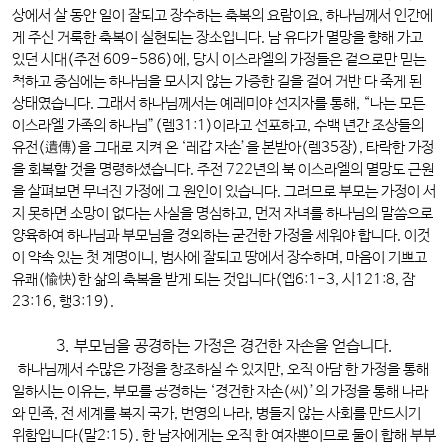
상에서 살 동안 일이 잘되고 장수하는 축복의 요람이요, 하나님께서 인간에
게 주신 거룩한 축복이 실현되는 장소입니다. 남 유다가 멸망을 향해 가고
있던 시대(주전 609-586)에, 당시 이스라엘의 가정들은 겉으로만 믿는
척하고 중심에는 하나님을 모시지 않는 가증한 길을 걸어 거반 다 죽게 된
상태였습니다. 그래서 하나님께서는 예레미야 선지자를 통해, “나는 모든
이스라엘 가족의 하나님”(렘31:1)이라고 선포하고, 수백 년간 조상들의
유전(遺傳)을 그대로 지켜 온 ‘레갑 자손’을 본받아(렘35장), 타락한 가정
을 회복할 것을 명령하셨습니다. 주전 722년의 북 이스라엘의 멸망도 근원
을 살펴보면 무너진 가정에 그 원인이 있습니다. 그러므로 부모는 가정이 서
지 못하면 소망이 없다는 사실을 명심하고, 먼저 자녀를 하나님의 말씀으로
양육하여 하나님과 부모님을 경외하는 굳건한 가정을 세워야 합니다. 이것
이 약속 있는 첫 계명이니, 범사에 잘되고 땅에서 장수하며, 마음이 기쁘고
유쾌(愉快)한 삶의 축복을 받게 되는 것입니다(엡6:1-3, 시121:8, 잠
23:16, 행3:19).
3. 부모님을 공경하는 가정은 경건한 자손을 얻습니다.
하나님께서 수많은 가정을 창조하실 수 있지만, 오직 아담 한 가정을 통해
일하시는 이유는, 부모를 공경하는 ‘경건한 자손(씨)’의 가정을 통해 나라
와 민족, 전 세계를 복지 국가, 번영의 나라, 병들지 않는 사회를 만드시기
위함입니다(말2:15). 한 남자에게는 오직 한 여자뿐이므로 둘이 합해 부부