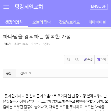
Sketchbook5, 스케치북5
Sketchbook5, 스케치북5
평강제일교회
ENGLISH
생명의양식
오늘의 만나
갓모닝브레드
테마바이블
하나님을 경외하는 행복한 가정
관리자
조회 수
5096
추천 수
0
댓글
0
수정
삭제
본문
신6:1-9
꽃이 만개하고 온 산과 들이 녹음으로 우거져 일 년 중 가장 힘차고 뛰어난
달 5월은 가정의 달입니다. 소망이 넘치고 행복하고 평안해야 할 가정이, 요
즘에는 부부간 갈등이 늘어나고, 자식은 부모를 무시하고, 부모는 자식을