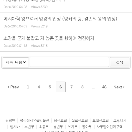
Date
2010.04.28
Views
5239
메시아적 왕으로서 영광의 입성 (평화의 왕, 겸손의 왕의 입성)
Date
2010.04.03
Views
5219
소망을 굳게 붙잡고 저 높은 곳을 향하여 전진하자
Date
2010.01.18
Views
5216
검색
Prev
1
4
5
6
7
8
...
46
Next
참평안
평강성서유물박물관
남선교회
실로선교회
요셉선교회
그루터기
헵시바
소년부
초등부
유년부
유치부
영아부
사무엘어린이구역