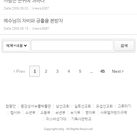
사람은 존귀에 처하나
Date
2006.09.03
Views
6307
예수님의 자비와 긍휼을 본받자
Date
2006.09.15
Views
8587
검색
Prev
1
2
3
4
5
...
45
Next
참평안
평강성서유물박물관
남선교회
실로선교회
요셉선교회
그루터기
헵시바
소년부
초등부
유년부
유치부
영아부
사무엘어린이구역
미스바성가대
기독사관학교
Copyright 2015
All Rights Reserved.