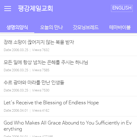
Sketchbook5, 스케치북5
Sketchbook5, 스케치북5
평강제일교회
ENGLISH
생명의양식
오늘의 만나
갓모닝브레드
테마바이블
장래 소망이 끊어지지 않는 복을 받자
Date
2006.03.25
Views
7632
모든 일에 항상 넘치는 은혜를 주시는 하나님
Date
2006.03.25
Views
7585
수르 광야와 마라를 만난 인생들
Date
2006.03.25
Views
7530
Let's Receive the Blessing of Endless Hope
Date
2006.04.01
Views
4162
God Who Makes All Grace Abound to You Sufficiently in Ev
erything