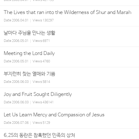
Date
2006.04.01
Views
427195
The Lives that ran into the Wilderness of Shur and Marah
Date
2006.04.01
Views
130297
날마다 주님을 만나는 생활
Date
2006.05.01
Views
6971
Meeting the Lord Daily
Date
2006.05.01
Views
4760
부지런히 찾는 열매와 기쁨
Date
2006.06.03
Views
5814
Joy and Fruit Sought Diligently
Date
2006.06.03
Views
436141
Let Us Learn Mercy and Compassion of Jesus
Date
2006.07.06
Views
5129
6.25의 동란은 참혹했던 민족의 상처