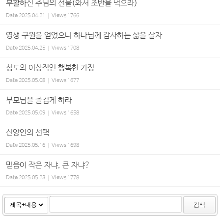
부활하신 주님의 선물(와서 조반을 먹으라)
Date
2025.04.21
Views
1766
영생 구원을 얻었으니 하나님께 감사하는 삶을 살자
Date
2025.04.25
Views
1708
성도의 이상적인 행복한 가정
Date
2025.05.08
Views
1677
부모님을 즐겁게 하라
Date
2025.05.09
Views
1658
신앙인의 선택
Date
2025.05.16
Views
1698
믿음이 작은 자냐, 큰 자냐?
Date
2025.05.23
Views
1778
검색