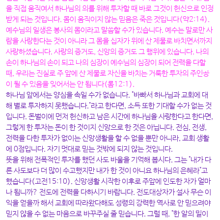
을 직접 움직여서 하나님의 의를 위해 투자할 때 바로 그것이 헌신으로 인정
받게 되는 것입니다. 몸이 움직이지 않는 믿음은 죽은 것입니다(약2:14).
예수님의 일생은 봉사의 몸이라고 말씀할 수가 있습니다. 예수는 말로만 사
람을 사랑한다는 것이 아니라 그 몸을 십자가 위에 산 제물로 바치면서까지
사랑하셨습니다. 사랑의 증거도, 신앙의 증거도 그 행위에 있습니다. 나의
손이 하나님의 손이 되고 나의 심장이 예수님의 심장이 되어 전력을 다할
때, 우리는 진실로 주 앞에 산 제물로 자신을 바치는 거룩한 투자의 주인공
이 될 수 있음을 잊어서는 안 됩니다(롬12:1).
하나님 앞에서는 양심을 속일 수가 없습니다. "바빠서 하나님과 교회에 대
해 별로 투자하지 못했습니다."라고 한다면, 소득 또한 기대할 수가 없는 것
입니다. 돈벌이에 먼저 헌신하고 남은 시간에 하나님을 사랑한다고 한다면,
그렇게 한 투자는 돈이 한 것이지 신앙으로 한 것은 아닙니다. 전심, 전생,
전력을 다한 투자가 없이는 신앙생활을 할 수 없을 뿐만 아니라, 교회 생활
에 0점입니다. 자기 멋대로 믿는 것밖에 되지 않는 것입니다.
뜻을 위해 전폭적인 투자를 했던 사도 바울을 기억해 봅시다. 그는 "내가 다
른 사도보다 더 많이 수고했지만 내가 한 것이 아니요 하나님의 은혜라"고
했습니다(고전15:10). 신앙생활 시작한 이후로 주앞에 인도한 자가 얼마
나 됩니까? 전도에 전력을 다하시기 바랍니다. 전도대상자가 설사 무슨 이
익을 얻을까 해서 교회에 따라왔다해도 성령의 강력한 역사로 안 믿으려야
믿지 않을 수 없는 마음으로 바꾸주실 줄 믿습니다. 그럴 때, "한 알의 밀이