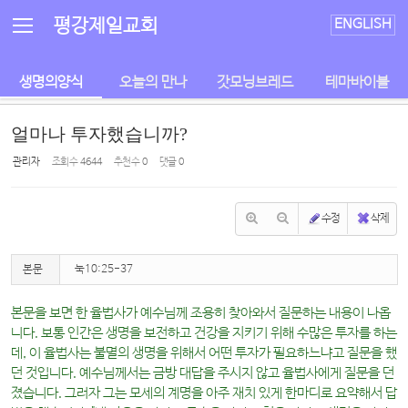
Sketchbook5, 스케치북5
Sketchbook5, 스케치북5
평강제일교회
ENGLISH
생명의양식
오늘의 만나
갓모닝브레드
테마바이블
얼마나 투자했습니까?
관리자
조회 수
4644
추천 수
0
댓글
0
수정
삭제
본문
눅10:25-37
본문을 보면 한 율법사가 예수님께 조용히 찾아와서 질문하는 내용이 나옵
니다. 보통 인간은 생명을 보전하고 건강을 지키기 위해 수많은 투자를 하는
데, 이 율법사는 불멸의 생명을 위해서 어떤 투자가 필요하느냐고 질문을 했
던 것입니다. 예수님께서는 금방 대답을 주시지 않고 율법사에게 질문을 던
졌습니다. 그러자 그는 모세의 계명을 아주 재치 있게 한마디로 요약해서 답