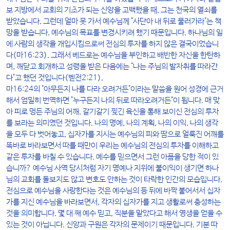
보 지방에서 교회의 기초가 되는 신앙을 고백했을 때, 그는 천국의 열쇠를
받았습니다. 그런데 얼마 못 가서 예수님께 "사단아 내 뒤로 물러가라"는 책
망을 받습니다. 예수님의 목표를 변경시키려 했기 때문입니다. 하나님의 일
에 사람의 생각을 개입시킴으로써 전심의 투자를 하지 않은 결국이었습니
다(마16:23). 그래서 베드로는 예수님을 부인하고 배반한 자신을 한탄하
며, 깨닫고 회개하고 성령을 받은 다음에는 "나는 주님의 발자취를 따라간
다"고 했던 것입니다(벧전2:21).
마16:24의 "아무든지 나를 다라 오려거든"이라는 말씀을 원어 성경에 근거
해서 엄밀히 번역하면 "누구든지 나의 뒤로 따라오려거든"이 됩니다. 매 맞
아 피로 멍든 주님의 어깨, 갈기갈기 찢긴 육신을 통해 보이신 전심의 투자
를 보라는 의미였던 것입니다. 나의 명예, 나의 계획, 나의 이익, 나의 생각
을 모두 다 벗어놓고, 십자가를 지시는 예수님의 피와 땀으로 얼룩진 어깨를
똑바로 바라보면서 따를 때만이 우리는 예수님의 전심의 투자를 이해하고
같은 투자를 바칠 수 있습니다. 예수를 믿으면서 그런 아픔을 당한 적이 있
습니까? 예수님 사역 당시처럼 자기 명예나 지위에 불이익이 생기면 하나
님의 교회를 돌보지도 않고 변호도 안하는 것이 타락한 인간의 모습입니다.
전심으로 예수님을 사랑한다는 것은 예수님의 등 뒤에 바짝 붙어서서 십자
가를 지신 예수님을 바라보면서, 각자의 십자가를 지고 생활로써 충성하는
것을 의미합니다. 몇 대 째 예수 믿고, 직분을 맡았다고 해서 영생을 얻을 수
있는 것이 아닙니다. 신앙과 구원은 각자의 문제이기 때문입니다. 기분 따