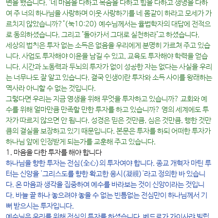
변을 했습니다. "네 마음을 다하고 목숨을 다하고 힘을 다하고 생명을 다하
여 주 너의 하나님을 사랑하며 이웃 사랑하기를 네 몸같이 하라고 모세가 가
르치지 않았습니까?"(눅10:20) 예수님께서는 율법학자의 대답에 전적으
로 동의하셨습니다. 그리고 "돌아가서 그대로 실천하라"고 하셨습니다.
세상의 법칙은 투자 없는 소득은 없음을 우리에게 분명히 가르쳐 주고 있습
니다. 사업도 투자해야 이윤을 남길 수 있고, 교육도 투자해야 학력을 얻습
니다. 시간과 노동력과 두뇌의 투자가 없이 성공한 자는 없다는 사실을 우리
는 너무나도 잘 알고 있습니다. 결국 인생이란 투자와 소득 사이를 왕래하는
역사라 아니할 수 없는 것입니다.
그렇다면 우리는 지금 영생을 위해 무엇을 투자하고 있습니까? 교회와 예
수를 위해 얼마만큼 만족할 만한 투자를 하고 있습니까? 영의 세계에도 투
자가 따르지 않으면 안 됩니다. 성경은 믿은 것만큼, 심은 것만큼, 행한 것만
큼의 결실을 보장하고 있기 때문입니다. 본문은 투자를 하되 어떠한 투자가
하나님 앞에 인정받게 되는가를 교훈해 주고 있습니다.
1. 마음을 다한 투자를 해야 합니다
하나님을 향한 투자는
전심(全心)의 투자
여야 합니다. 종교 개혁자 마틴 루
터는 신앙을 '그리스도를 향한 확고한 응시(凝視)'라고 정의한 바 있습니
다. 온 마음과 생각을 집중하여 예수를 바라보는 것이 신앙이라는 것입니
다. 바늘 끝 하나 놓으려야 놓을 수 없는 빈틈없는 전심만이 하나님께서 기
뻐 받으시는 투자입니다.
예수님은 우리를 위해 전심의 투자를 하셨습니다. 베드로가 가이사랴 빌립