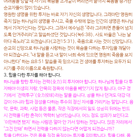
어려움을 당할 때 자기의 목숨을 초개같이 버리면서 끝까지 복음을 증거한
순교자들이 많이 있습니다.
영원한 생명을 위한 투자는 바로 자기 자신의 생명입니다. 그래야만 영원히
죽지 않는 하나님의 생명을 주시고, 죽을 수밖에 없는 인간의 생명은 하나님
께서 가져가신다는 것입니다. 그래서 예수님은 "주라 그리하면 흔들어 넘치
도록 안겨주리라"고 말씀하셨던 것입니다(눅6:38). 사도 바울은 "나는 날
마다 죽노라"고 외쳤습니다(고전15:31). 죽음으로 사는 것이 신앙입니다.
순교의 신앙으로 하나님을 사랑하는 것이 목숨을 다하는 투자임을 깨달아
야 되겠습니다. "내 말을 듣고 내 말이 너희 속에 있으면 영원히 죽음을 보지
아니한다" 하는 요8:51 말씀을 꼭 믿으시고 전 생애를 투자하는 모두가 되
시기를 주의 이름으로 축원합니다.
3. 힘을 다한 투자를 해야 합니다
.
하나님을 향한 투자는
전력(全力)의 투자
여야 합니다. 하나님께 힘을 다 투
자해야 이생의 자랑, 안목의 정욕에 마음을 빼앗기지 않게 됩니다. 야구 경
기에서 '전력투구'(全力投球)라는 말을 씁니다. 공을 하나 던져도 대강 대
강이 아니라 힘과 정성을 다하는 투수의 정신 자세를 가리키는 말입니다. 음
악, 문학, 과학, 사업 등은 물론, 작은 직장에서의 일도 성공의 뒤에는 반드
시 전력을 다한 흔적이 역력히 남아있습니다. 어느 정도 성과가 보인다고
'이만하면 됐지' 하는 사람은 얼마 안 가서 망하는 것입니다. 앉은 자리에서
"그건 안돼" 하면서 전력을 다하지 않는다면 어떻게 되겠습니까?
힘을 다한다는 것은 몸을 직접 움직이는 투자를 의미합니다. 힘을 다해, 몸