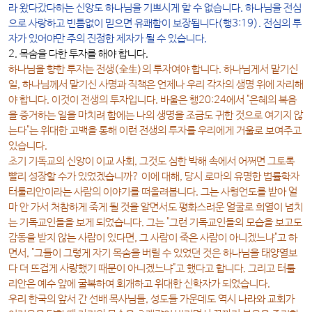
라 왔다갔다하는 신앙도 하나님을 기쁘시게 할 수 없습니다. 하나님을 전심
으로 사랑하고 빈틈없이 믿으면 유쾌함이 보장됩니다(행3:19). 전심의 투
자가 있어야만 주의 진정한 제자가 될 수 있습니다.
2. 목숨을 다한 투자를 해야 합니다.
하나님을 향한 투자는
전생(全生)의 투자
여야 합니다. 하나님게서 맡기신
일, 하나님께서 맡기신 사명과 직책은 언제나 우리 각자의 생명 위에 자리해
야 합니다. 이것이 전생의 투자입니다. 바울은 행20:24에서 "은혜의 복음
을 증거하는 일을 마치려 함에는 나의 생명을 조금도 귀한 것으로 여기지 않
는다"는 위대한 고백을 통해 이런 전생의 투자를 우리에게 거울로 보여주고
있습니다.
초기 기독교의 신앙이 이교 사회, 그것도 심한 박해 속에서 어쩌면 그토록
빨리 성장할 수가 있었겠습니까? 이에 대해, 당시 로마의 유명한 법률학자
터툴리안이라는 사람의 이야기를 떠올려봅니다. 그는 사형언도를 받아 얼
마 안 가서 처참하게 죽게 될 것을 알면서도 평화스러운 얼굴로 희열이 넘치
는 기독교인들을 보게 되었습니다. 그는 "그런 기독교인들의 모습을 보고도
감동을 받지 않는 사람이 있다면, 그 사람이 죽은 사람이 아니겠느냐"고 하
면서, "그들이 그렇게 자기 목숨을 버릴 수 있었던 것은 하나님을 태양열보
다 더 뜨겁게 사랑했기 때문이 아니겠느냐"고 했다고 합니다. 그리고 터툴
리안은 예수 앞에 굴복하여 회개하고 위대한 신학자가 되었습니다.
우리 한국의 앞서 간 선배 목사님들, 성도들 가운데도 역시 나라와 교회가